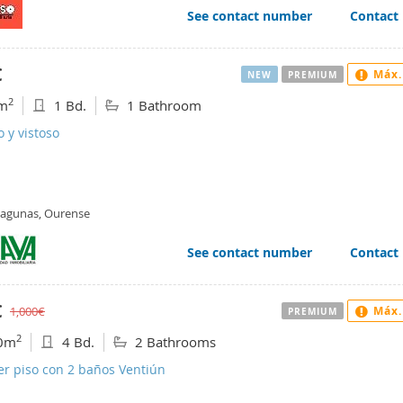
See contact number
Contact
€
Máx.
NEW
PREMIUM
2
m
1 Bd.
1 Bathroom
 y vistoso
Lagunas, Ourense
See contact number
Contact
€
1,000€
Máx.
PREMIUM
2
0m
4 Bd.
2 Bathrooms
er piso con 2 baños Ventiún