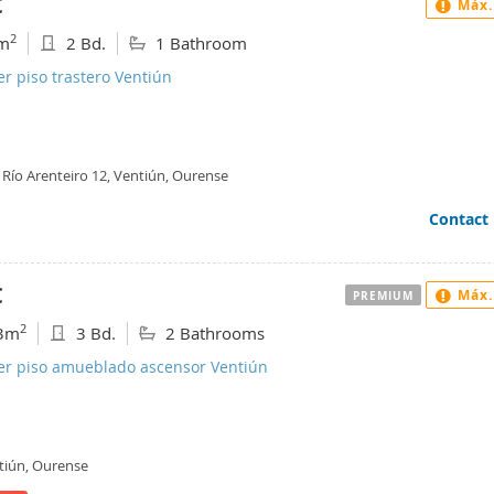
€
Máx.
2
m
2 Bd.
1 Bathroom
er piso trastero Ventiún
 Río Arenteiro 12, Ventiún, Ourense
Contact
€
Máx.
PREMIUM
2
3m
3 Bd.
2 Bathrooms
ler piso amueblado ascensor Ventiún
tiún, Ourense