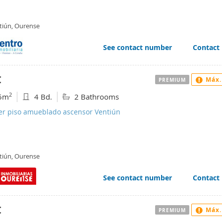
tiún, Ourense
See contact number
Contact
€
Máx.
PREMIUM
2
5m
4 Bd.
2 Bathrooms
ler piso amueblado ascensor Ventiún
tiún, Ourense
See contact number
Contact
€
Máx.
PREMIUM