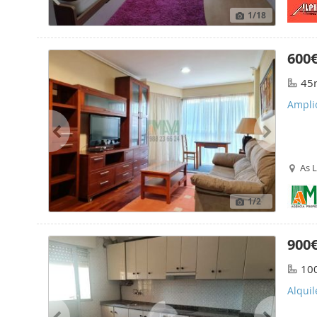
1
/18
600
45
Amplio
As 
1
/2
900
10
Alquil