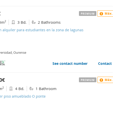
€
Máx.
PREMIUM
2
0m
3 Bd.
2 Bathrooms
n alquiler para estudiantes en la zona de lagunas
versidad, Ourense
See contact number
Contact
0€
Máx.
PREMIUM
2
m
4 Bd.
1 Bathroom
ler piso amueblado O ponte