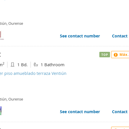
tiún, Ourense
See contact number
Contact
€
Máx.
TOP
2
m
1 Bd.
1 Bathroom
er piso amueblado terraza Ventiún
tiún, Ourense
See contact number
Contact