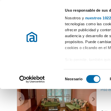
Uso responsable de sus 
Rental Property Experts
Nosotros y
nuestros 1022
Ribela (Coles)
tecnologías como las cooki
ofrecer publicidad y conte
Start
Rent apartment Ourense
Rent Apartments Ribela (Coles)
audiencia y desarrollo de 
propósitos. Puede cambiar
Rent Apartments Ribela (Coles)
(0 Properties)
cookies o clicando en el 
Si lo permite, también qui
Other similar properties that might interest you
Recopilar información
680
metros
S
Identificar su disposi
Necesario
e
12
digitales)
l
Piso e
Obtenga más información 
e
preferencias en la
sección
c
en la Declaración de cooki
c