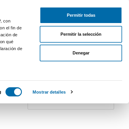
Free-list your property
Log in
Permitir todas
P, con
1
n el fin de
Permitir la selección
gación de
con qué
laración de
Denegar
Create an alert!
Do not stay behind. Receive
all
updates
for this search on your inbox.
 varios
 10km
icas (huellas
g
Mostrar detalles
Receive alerts
s
uier momento