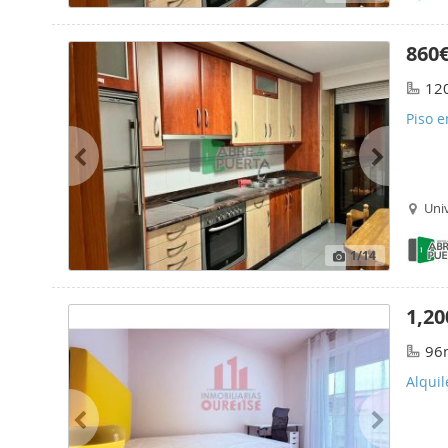
860
12
Piso e
Uni
1
/14
1,20
96
Alqui