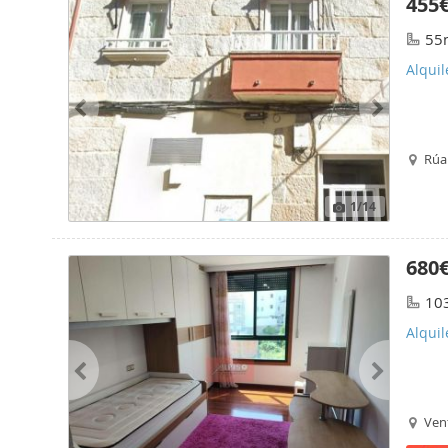
455
55
Alquil
Rúa
1
/14
680
10
Alqui
Ven