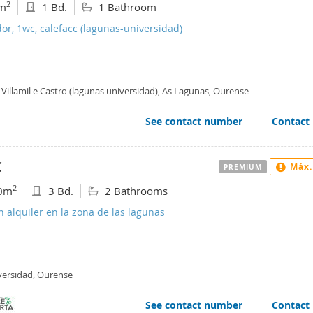
2
m
1 Bd.
1 Bathroom
or, 1wc, calefacc (lagunas-universidad)
Villamil e Castro (lagunas universidad), As Lagunas, Ourense
See contact number
Contact
€
Máx.
PREMIUM
2
0m
3 Bd.
2 Bathrooms
n alquiler en la zona de las lagunas
versidad, Ourense
See contact number
Contact