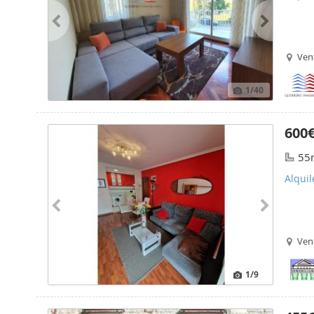
Ven
1
/40
600
55
Alquil
Ven
1
/9