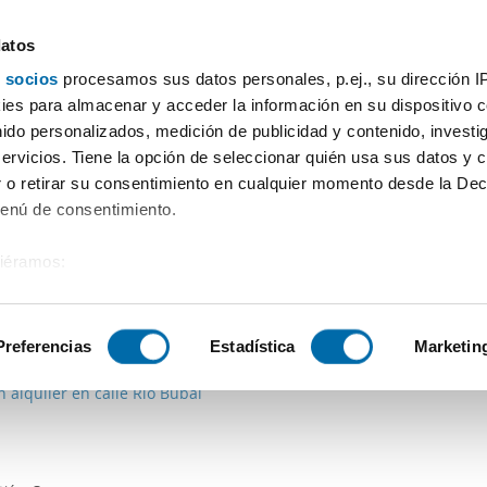
datos
 socios
procesamos sus datos personales, p.ej., su dirección I
Price
Square meters
Bedrooms
More filters - 
es para almacenar y acceder la información en su dispositivo co
nido personalizados, medición de publicidad y contenido, investi
servicios. Tiene la opción de seleccionar quién usa sus datos y 
 o retirar su consentimiento en cualquier momento desde la Dec
Sort by Enalquiler
Menú de consentimiento.
siéramos:
 sobre su ubicación geográfica que puede tener una precisión de
€
720€
Máx.
PREMIUM
tivo analizándolo activamente para buscar características específ
Preferencias
Estadística
Marketin
2
8m
4 Bd.
2 Bathrooms
n alquiler en calle Rio Bubal
sobre cómo se procesan sus datos personales y establezca su
 de datos
. Puede cambiar o retirar su consentimiento en cualq
es.