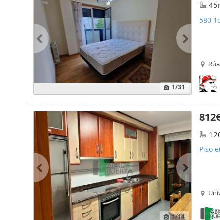
45
580 1d
Rúa 
1
/31
812
12
Piso e
Uni
1
/14