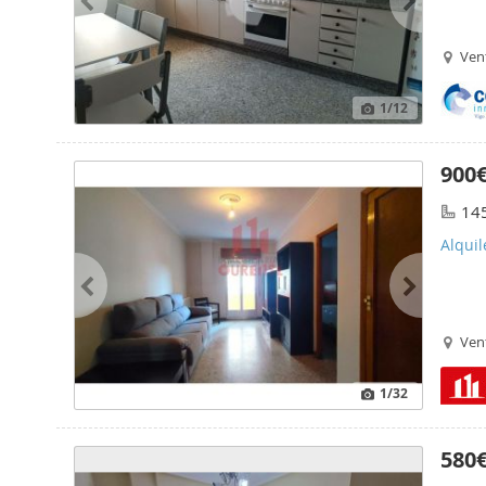
Ven
1
/12
900
14
Alqui
Ven
1
/32
580