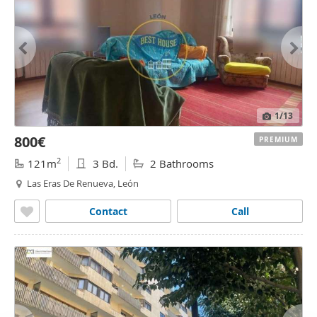
1
/13
800€
PREMIUM
2
121m
3 Bd.
2 Bathrooms
Las Eras De Renueva, León
Contact
Call