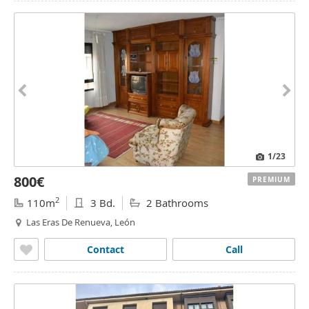
1
/23
800€
PREMIUM
2
110m
3 Bd.
2 Bathrooms
Las Eras De Renueva, León
Contact
Call