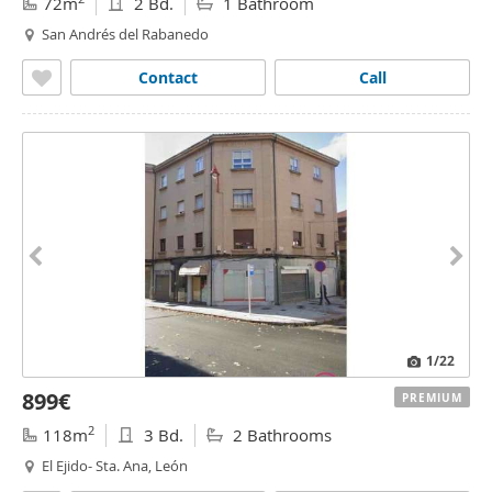
72m
2 Bd.
1 Bathroom
San Andrés del Rabanedo
Contact
Call
1
/22
899€
PREMIUM
2
118m
3 Bd.
2 Bathrooms
El Ejido- Sta. Ana, León