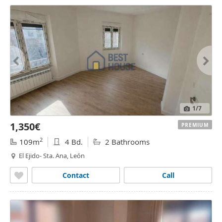
1
/7
1,350€
PREMIUM
2
109m
4 Bd.
2 Bathrooms
El Ejido- Sta. Ana, León
Contact
Call