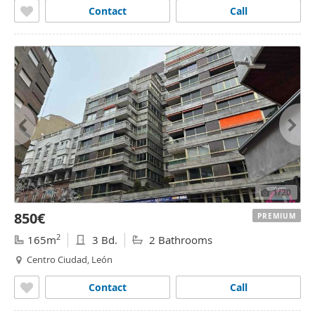
Contact
Call
1
/20
850€
PREMIUM
2
165m
3 Bd.
2 Bathrooms
Centro Ciudad, León
Contact
Call