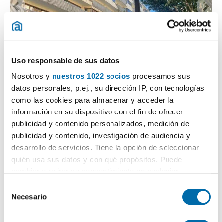
1
/19
Uso responsable de sus datos
1,300€
PREMIUM
Nosotros y
nuestros 1022 socios
procesamos sus
2
150m
3 Bd.
2 Bathrooms
datos personales, p.ej., su dirección IP, con tecnologías
como las cookies para almacenar y acceder la
Centro Ciudad, León
información en su dispositivo con el fin de ofrecer
Contact
Call
publicidad y contenido personalizados, medición de
publicidad y contenido, investigación de audiencia y
desarrollo de servicios. Tiene la opción de seleccionar
quién usa sus datos y con qué propósitos. Puede
cambiar o retirar su consentimiento en cualquier
momento desde la Declaración de cookies o clicando en
S
el Menú de consentimiento.
Necesario
e
l
Si lo permite, también quisiéramos: