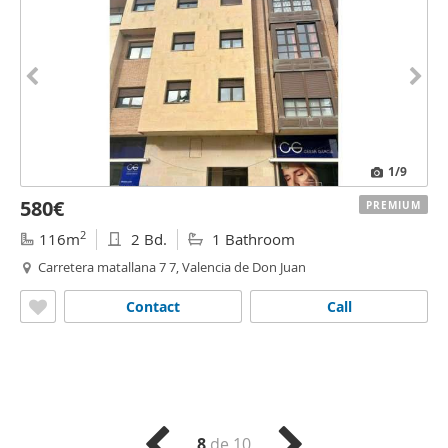
1
/9
580€
PREMIUM
2
116m
2 Bd.
1 Bathroom
Carretera matallana 7 7, Valencia de Don Juan
Contact
Call
8
de 10