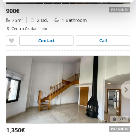
n
partir del uso que haya hecho de sus servicios.
900€
t
PREMIUM
o
2
75m
2 Bd.
1 Bathroom
Centro Ciudad, León
Contact
Call
1
/19
1,350€
PREMIUM