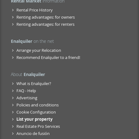
Rental Market
information
Rental Price History
Renting advantages: for owners
Renting advantages: for renters
Enalquiler
on the net
Arrange your Relocation
Recommend Enalquiler to a friend!
About
Enalquiler
What is Enalquiler?
FAQ - Help
Advertising
Policies and conditions
Cookie Configuration
List your property
Real Estate Pro Services
Anuncio de fusión