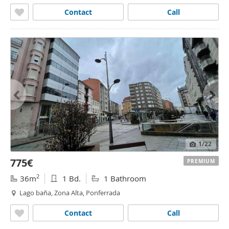
Contact
Call
1
/22
775€
PREMIUM
2
36m
1 Bd.
1 Bathroom
Lago baña, Zona Alta, Ponferrada
Contact
Call