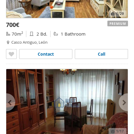
1
/29
700€
PREMIUM
2
70m
2 Bd.
1 Bathroom
Casco Antiguo, León
Contact
Call
1
/17