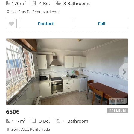
2
170m
4 Bd.
3 Bathrooms
Las Eras De Renueva, León
Contact
Call
1
/32
650€
PREMIUM
2
117m
3 Bd.
1 Bathroom
Zona Alta, Ponferrada