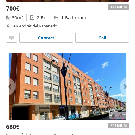
700€
PREMIUM
2
80m
2 Bd.
1 Bathroom
San Andrés del Rabanedo
Contact
Call
1
/21
680€
PREMIUM
2