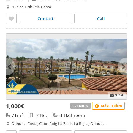
Nucleo Orihuela-Costa
Contact
Call
1
/19
1,000€
Máx. 10km
PREMIUM
2
71m
2 Bd.
1 Bathroom
Orihuela Costa, Cabo Roig-La Zenia-La Regia, Orihuela