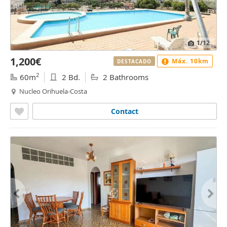
1
/12
1,200€
Máx. 10km
DESTACADO
2
60m
2 Bd.
2 Bathrooms
Nucleo Orihuela-Costa
Contact