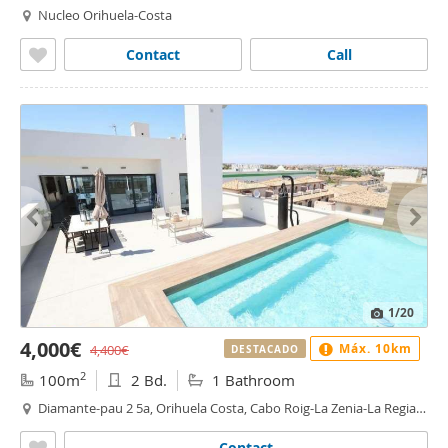
Nucleo Orihuela-Costa
Contact
Call
1
/20
4,000€
Máx. 10km
4,400€
DESTACADO
2
100m
2 Bd.
1 Bathroom
Diamante-pau 2 5a, Orihuela Costa, Cabo Roig-La Zenia-La Regia,
Orihuela
Contact