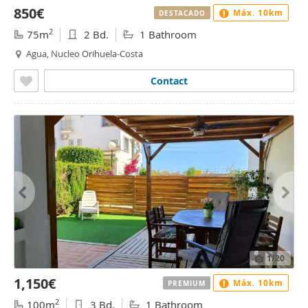
850€
Máx. 10km
DESTACADO
2
75m
2 Bd.
1 Bathroom
Agua, Nucleo Orihuela-Costa
Contact
1
/20
1,150€
Máx. 10km
PREMIUM
2
100m
3 Bd.
1 Bathroom