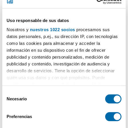
Uso responsable de sus datos
Nosotros y
nuestros 1022 socios
procesamos sus
datos personales, p.ej., su dirección IP, con tecnologías
1
/12
como las cookies para almacenar y acceder la
información en su dispositivo con el fin de ofrecer
3,420€
Máx. 10km
PREMIUM
publicidad y contenido personalizados, medición de
2
70m
2 Bd.
1 Bathroom
publicidad y contenido, investigación de audiencia y
Orihuela Costa, Cabo Roig-La Zenia-La Regia, Orihuela
desarrollo de servicios. Tiene la opción de seleccionar
quién usa sus datos y con qué propósitos. Puede
Contact
Call
cambiar o retirar su consentimiento en cualquier
momento desde la Declaración de cookies o clicando en
S
el Menú de consentimiento.
Necesario
e
l
Si lo permite, también quisiéramos:
e
Preferencias
Recopilar información sobre su ubicación geográfica
c
que puede tener una precisión de varios metros
c