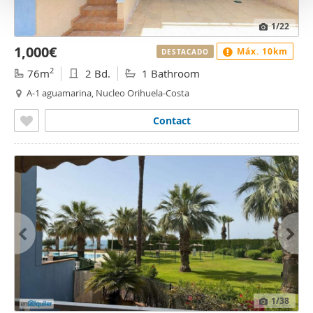
o
1
/22
1,000€
Máx. 10km
DESTACADO
2
76m
2 Bd.
1 Bathroom
A-1 aguamarina, Nucleo Orihuela-Costa
Contact
1
/38