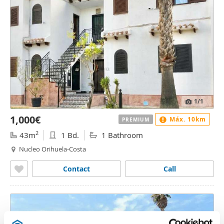
1
/1
1,000€
Máx. 10km
PREMIUM
2
43m
1 Bd.
1 Bathroom
Nucleo Orihuela-Costa
Contact
Call