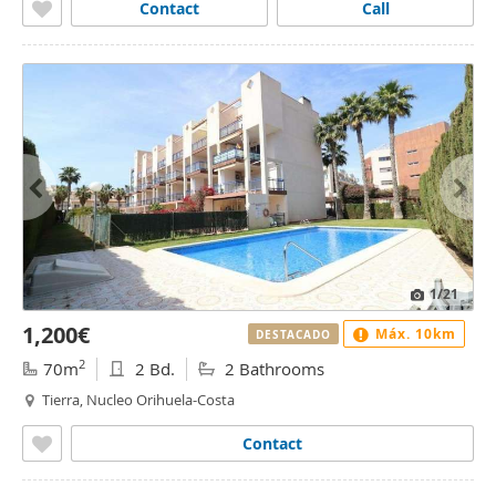
Contact
Call
1
/21
1,200€
Máx. 10km
DESTACADO
2
70m
2 Bd.
2 Bathrooms
Tierra, Nucleo Orihuela-Costa
Contact