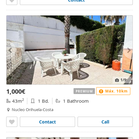
1
/9
1,000€
Máx. 10km
PREMIUM
2
43m
1 Bd.
1 Bathroom
Nucleo Orihuela-Costa
Contact
Call