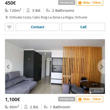
450€
Máx. 10km
PREMIUM
2
120m
3 Bd.
2 Bathrooms
Orihuela Costa, Cabo Roig-La Zenia-La Regia, Orihuela
Contact
Call
1
/16
1,100€
Máx. 10km
PREMIUM
2
60m
2 Bd.
1 Bathroom