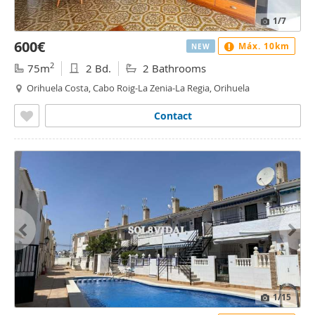
1
/7
600€
Máx. 10km
NEW
2
75m
2 Bd.
2 Bathrooms
Orihuela Costa, Cabo Roig-La Zenia-La Regia, Orihuela
Contact
1
/15