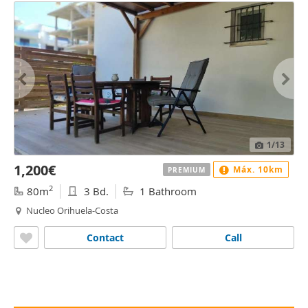
1
/13
1,200€
Máx. 10km
PREMIUM
2
80m
3 Bd.
1 Bathroom
Nucleo Orihuela-Costa
Contact
Call