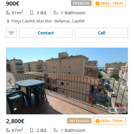
900€
Máx. 10km
PREMIUM
2
91m
3 Bd.
1 Bathroom
Platja Calafell, Mas Mel - Bellamar, Calafell
Contact
Call
1
/22
2,800€
Máx. 10km
DESTACADO
2
87m
2 Bd.
1 Bathroom