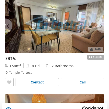
1
/40
791€
PREMIUM
2
154m
4 Bd.
2 Bathrooms
Temple, Tortosa
Contact
Call