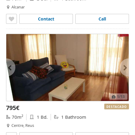
Alcanar
Contact
Call
1
/13
795€
DESTACADO
2
70m
1 Bd.
1 Bathroom
Centre, Reus