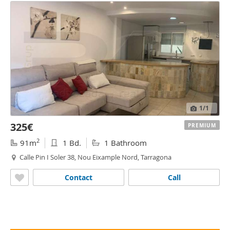
1
/1
325€
PREMIUM
2
91m
1 Bd.
1 Bathroom
Calle Pin I Soler 38, Nou Eixample Nord, Tarragona
Contact
Call