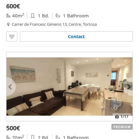
600€
2
40m
1 Bd.
1 Bathroom
Carrer de Francesc Gimeno 13, Centre, Tortosa
Contact
1
/17
500€
PREMIUM
2
70m
2 Bd.
1 Bathroom