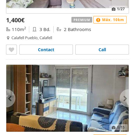
1
/27
1,400€
Máx. 10km
PREMIUM
2
110m
3 Bd.
2 Bathrooms
Calafell Pueblo, Calafell
Contact
Call
1
/15