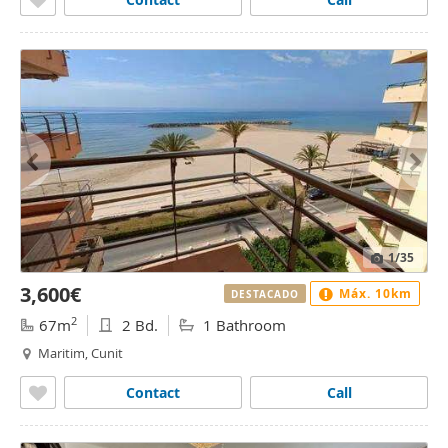
1
/35
3,600€
Máx. 10km
DESTACADO
2
67m
2 Bd.
1 Bathroom
Maritim, Cunit
Contact
Call