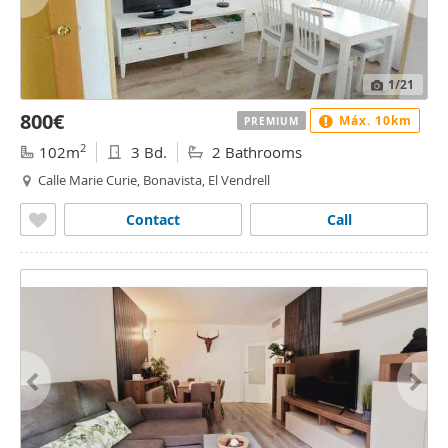
1
/21
800€
Máx. 10km
PREMIUM
2
102m
3 Bd.
2 Bathrooms
Calle Marie Curie, Bonavista, El Vendrell
Contact
Call