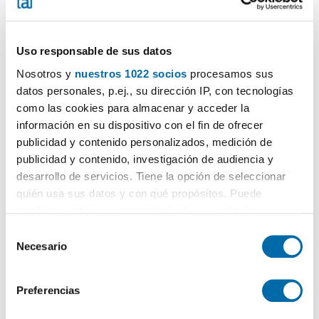
Uso responsable de sus datos
Nosotros y
nuestros 1022 socios
procesamos sus
datos personales, p.ej., su dirección IP, con tecnologías
1
/16
como las cookies para almacenar y acceder la
información en su dispositivo con el fin de ofrecer
590€
PREMIUM
publicidad y contenido personalizados, medición de
2
58m
1 Bd.
1 Bathroom
publicidad y contenido, investigación de audiencia y
Sant Josep-mercat, Amposta
desarrollo de servicios. Tiene la opción de seleccionar
quién usa sus datos y con qué propósitos. Puede
Contact
Call
cambiar o retirar su consentimiento en cualquier
momento desde la Declaración de cookies o clicando en
S
el Menú de consentimiento.
Necesario
e
l
Si lo permite, también quisiéramos:
e
Preferencias
Recopilar información sobre su ubicación geográfica
c
que puede tener una precisión de varios metros
c