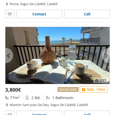
Roine, Segur De Calafell, Calafell
Contact
Call
1
/27
3,800€
Máx. 10km
DESTACADO
2
77m
2 Bd.
1 Bathroom
Maritim Sant Joan De Deu, Segur De Calafell, Calafell
Contact
Call