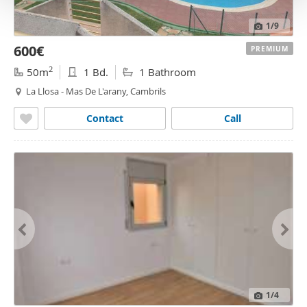
o
1
/9
600€
PREMIUM
2
50m
1 Bd.
1 Bathroom
La Llosa - Mas De L'arany, Cambrils
Contact
Call
1
/4