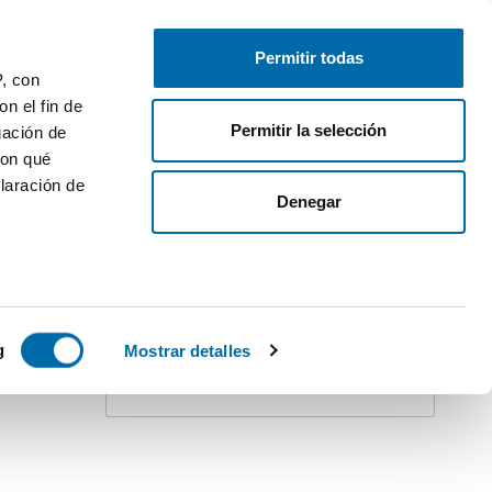
Free-list your property
Log in
Permitir todas
P, con
1
n el fin de
Permitir la selección
gación de
con qué
laración de
Denegar
Create an alert!
Do not stay behind. Receive
all
updates
for this search on your inbox.
STACADO
 varios
icas (huellas
g
Mostrar detalles
Receive alerts
s
uier momento