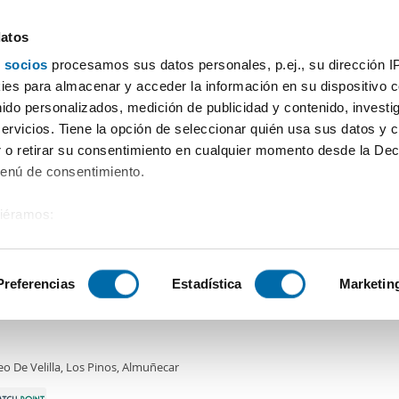
datos
 socios
procesamos sus datos personales, p.ej., su dirección I
Price
Square meters
Bedrooms
More filters - 
es para almacenar y acceder la información en su dispositivo co
nido personalizados, medición de publicidad y contenido, investi
servicios. Tiene la opción de seleccionar quién usa sus datos y 
 o retirar su consentimiento en cualquier momento desde la Dec
Sort by Enalquiler
Menú de consentimiento.
siéramos:
€
DE
 sobre su ubicación geográfica que puede tener una precisión de
2
m
3 Bd.
1 Bathroom
tivo analizándolo activamente para buscar características específ
Preferencias
Estadística
Marketin
n Paseo de velilla, Velilla - Velilla Taramay, Almuñécar,
sobre cómo se procesan sus datos personales y establezca su
 de datos
. Puede cambiar o retirar su consentimiento en cualq
o De Velilla, Los Pinos, Almuñecar
es.