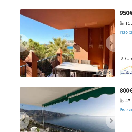
950
15
Piso e
Call
1
/40
800
45
Piso e