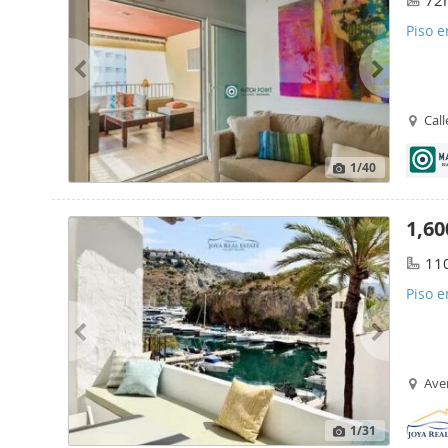
72
Piso e
Cal
1
/40
1,60
11
Piso e
Ave
1
/31