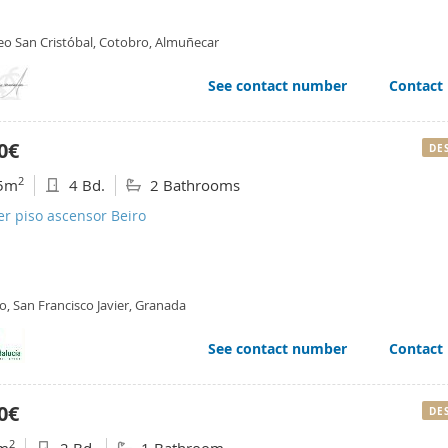
eo San Cristóbal, Cotobro, Almuñecar
See contact number
Contact
0€
DE
2
5m
4 Bd.
2 Bathrooms
er piso ascensor Beiro
o, San Francisco Javier, Granada
See contact number
Contact
0€
DE
2