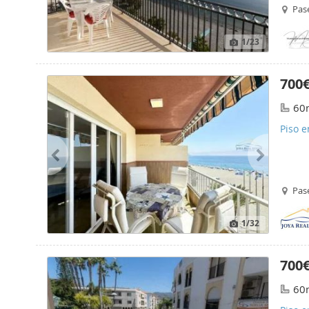
Pase
1
/23
700
60
Piso e
Pase
1
/32
700
60