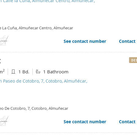
n Calle la Cuña, Almuñecar Centro, Almuñécar,
le La Cuña, Almuñecar Centro, Almuñecar
See contact number
Contact
€
DE
2
m
1 Bd.
1 Bathroom
n Paseo de Cotobro, 7, Cotobro, Almuñécar,
eo De Cotobro, 7, Cotobro, Almuñecar
See contact number
Contact