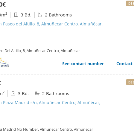
0€
DE
2
0m
3 Bd.
2 Bathrooms
n Paseo del Altillo, 8, Almuñecar Centro, Almuñécar,
o Del Altillo, 8, Almuñecar Centro, Almuñecar
See contact number
Contact
€
DE
2
m
3 Bd.
2 Bathrooms
n Plaza Madrid s/n, Almuñecar Centro, Almuñécar,
za Madrid No Number, Almuñecar Centro, Almuñecar