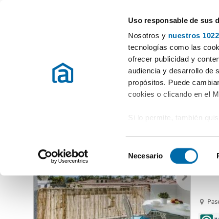
Uso responsable de sus 
Rental Property Experts
Nosotros y
nuestros 1022
Granada
Choose city
tecnologías como las cooki
ofrecer publicidad y conte
Start
Rent apartment Granada
Rent Apartments Granada
audiencia y desarrollo de 
propósitos. Puede cambiar
Rent Apartments Granada
Province
(730 Properties)
cookies o clicando en el 
Si lo permite, también qui
750
Recopilar información
81
metros
S
Identificar su disposi
Necesario
Piso e
e
digitales)
l
Obtenga más información 
e
preferencias en la
sección
c
Pase
en la Declaración de cooki
c