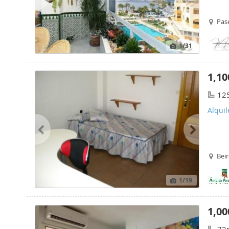
Pas
1
/31
1,10
12
Alquil
Beir
1
/19
1,00