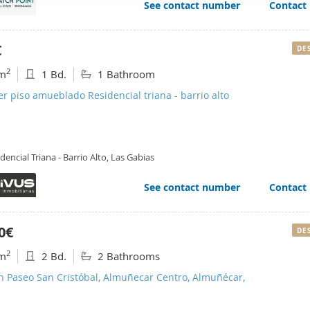
See contact number
Contact
web se usan para personalizar el contenido y los anuncios, ofrec
ar el tráfico. Además, compartimos información sobre el uso que
tners de redes sociales, publicidad y análisis web, quienes pue
€
DE
ación que les haya proporcionado o que hayan recopilado a parti
2
m
1 Bd.
1 Bathroom
vicios.
er piso amueblado Residencial triana - barrio alto
dencial Triana - Barrio Alto, Las Gabias
See contact number
Contact
0€
DE
2
m
2 Bd.
2 Bathrooms
n Paseo San Cristóbal, Almuñecar Centro, Almuñécar,