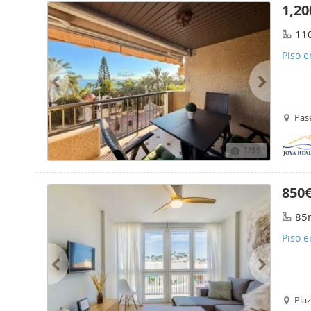
1,20
11
Piso e
Pase
1
/39
850
85
Piso e
Pla