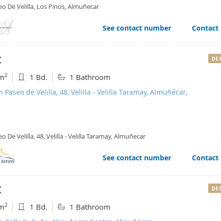
o De Velilla, Los Pinos, Almuñecar
See contact number
Contact
€
DE
2
m
1 Bd.
1 Bathroom
n Paseo de Velilla, 48, Velilla - Velilla Taramay, Almuñécar,
o De Velilla, 48, Velilla - Velilla Taramay, Almuñecar
See contact number
Contact
€
DE
2
m
1 Bd.
1 Bathroom