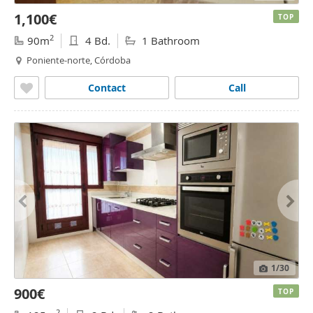
1,100€
TOP
2
90m
4 Bd.
1 Bathroom
Poniente-norte, Córdoba
Contact
Call
1
/30
900€
TOP
2