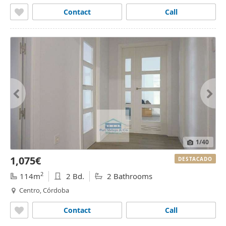
Contact
Call
1
/40
1,075€
DESTACADO
2
114m
2 Bd.
2 Bathrooms
Centro, Córdoba
Contact
Call