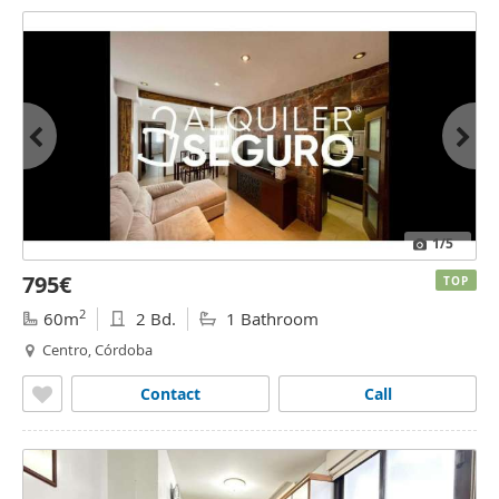
1
/5
795€
TOP
2
60m
2 Bd.
1 Bathroom
Centro, Córdoba
Contact
Call