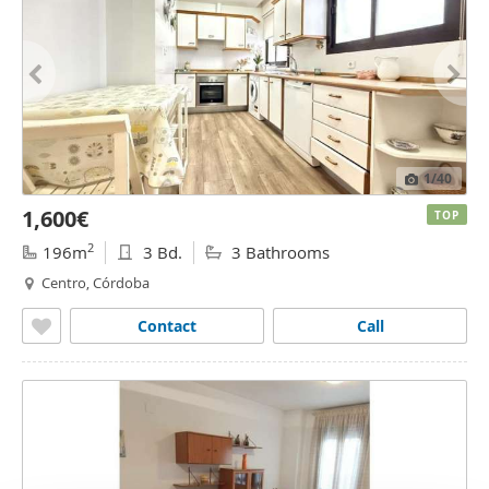
1
/40
1,600€
TOP
2
196m
3 Bd.
3 Bathrooms
Centro, Córdoba
Contact
Call