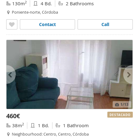
2
130m
4 Bd.
2 Bathrooms
Poniente-norte, Córdoba
Contact
Call
1
/13
460€
DESTACADO
2
38m
1 Bd.
1 Bathroom
Neighbourhood: Centro, Centro, Córdoba