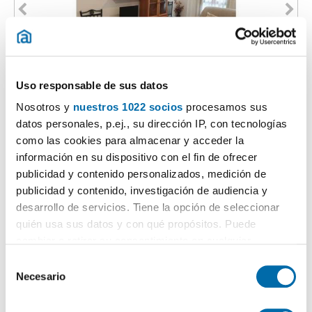
1
/18
Uso responsable de sus datos
690€
DESTACADO
Nosotros y
nuestros 1022 socios
procesamos sus
2
82m
2 Bd.
2 Bathrooms
datos personales, p.ej., su dirección IP, con tecnologías
como las cookies para almacenar y acceder la
Noroeste, Córdoba
información en su dispositivo con el fin de ofrecer
Contact
Call
publicidad y contenido personalizados, medición de
publicidad y contenido, investigación de audiencia y
desarrollo de servicios. Tiene la opción de seleccionar
quién usa sus datos y con qué propósitos. Puede
cambiar o retirar su consentimiento en cualquier
momento desde la Declaración de cookies o clicando en
S
el Menú de consentimiento.
Necesario
e
l
Si lo permite, también quisiéramos: