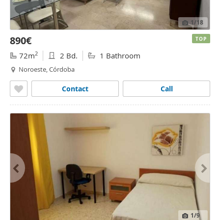
1
/18
890€
TOP
2
72m
2 Bd.
1 Bathroom
Noroeste, Córdoba
Contact
Call
1
/9