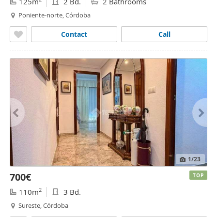
125m
2 Bd.
2 Bathrooms
Poniente-norte, Córdoba
Contact
Call
1
/23
700€
TOP
2
110m
3 Bd.
Sureste, Córdoba