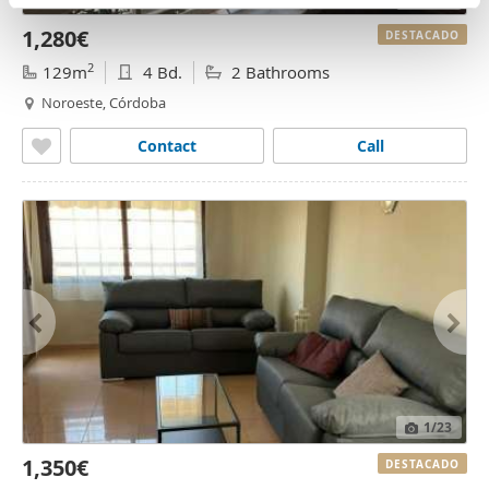
n
partir del uso que haya hecho de sus servicios.
1,280€
t
DESTACADO
o
2
129m
4 Bd.
2 Bathrooms
Noroeste, Córdoba
Contact
Call
1
/23
1,350€
DESTACADO