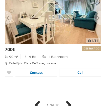
1
/11
700€
DESTACADO
2
90m
4 Bd.
1 Bathroom
Calle Ejido Plaza De Toros, Lucena
Contact
Call
1
de 16