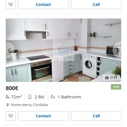
Contact
Call
1
/17
800€
TOP
2
72m
2 Bd.
1 Bathroom
Norte-sierra, Córdoba
Contact
Call