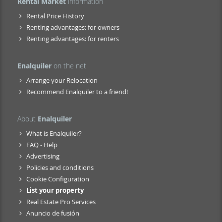
Rental Market
information
Rental Price History
Renting advantages: for owners
Renting advantages: for renters
Enalquiler
on the net
Arrange your Relocation
Recommend Enalquiler to a friend!
About
Enalquiler
What is Enalquiler?
FAQ - Help
Advertising
Policies and conditions
Cookie Configuration
List your property
Real Estate Pro Services
Anuncio de fusión