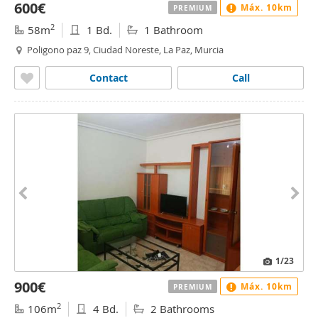
600€
Máx. 10km
PREMIUM
2
58m
1 Bd.
1 Bathroom
Poligono paz 9, Ciudad Noreste, La Paz, Murcia
Contact
Call
1
/23
900€
Máx. 10km
PREMIUM
2
106m
4 Bd.
2 Bathrooms