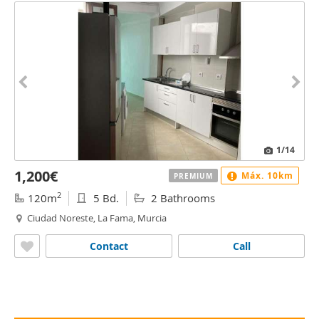
1
/14
1,200€
Máx. 10km
PREMIUM
2
120m
5 Bd.
2 Bathrooms
Ciudad Noreste, La Fama, Murcia
Contact
Call