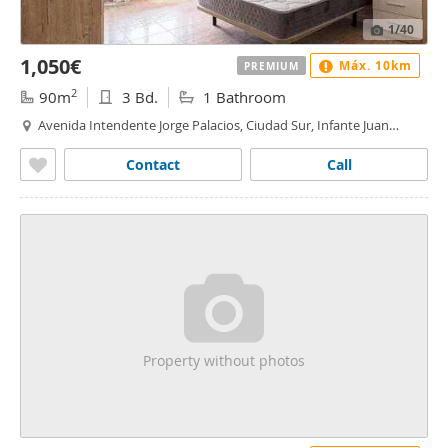
1
/40
1,050€
Máx. 10km
PREMIUM
2
90m
3 Bd.
1 Bathroom
Avenida Intendente Jorge Palacios, Ciudad Sur, Infante Juan
Manuel, Murcia
Contact
Call
Property without photos