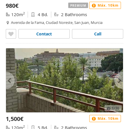
980€
Máx. 10km
PREMIUM
2
120m
4 Bd.
2 Bathrooms
Avenida de la Fama, Ciudad Noreste, San Juan, Murcia
Contact
Call
1
/36
1,500€
Máx. 10km
2
120m
5 Bd.
2 Bathrooms