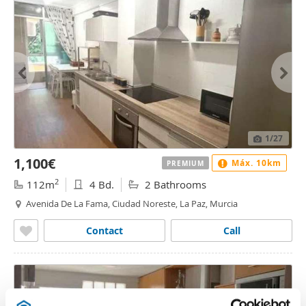
1
/27
1,100€
Máx. 10km
PREMIUM
2
112m
4 Bd.
2 Bathrooms
Avenida De La Fama, Ciudad Noreste, La Paz, Murcia
Contact
Call