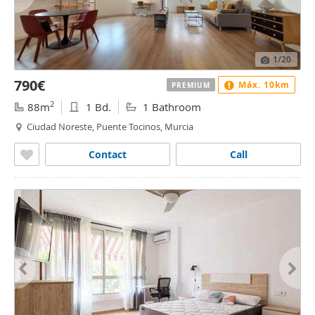
1
/20
790€
Máx. 10km
PREMIUM
2
88m
1 Bd.
1 Bathroom
Ciudad Noreste, Puente Tocinos, Murcia
Contact
Call