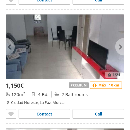
1
/24
1,150€
Máx. 10km
PREMIUM
2
120m
4 Bd.
2 Bathrooms
Ciudad Noreste, La Paz, Murcia
Contact
Call