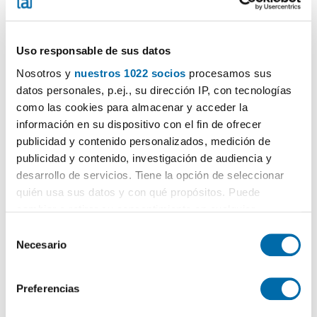
Uso responsable de sus datos
Nosotros y
nuestros 1022 socios
procesamos sus
datos personales, p.ej., su dirección IP, con tecnologías
1
/18
como las cookies para almacenar y acceder la
información en su dispositivo con el fin de ofrecer
950€
Máx. 10km
PREMIUM
publicidad y contenido personalizados, medición de
2
115m
3 Bd.
2 Bathrooms
publicidad y contenido, investigación de audiencia y
Avenida De La Fama, 58, Ciudad Noreste, La Paz, Murcia
desarrollo de servicios. Tiene la opción de seleccionar
quién usa sus datos y con qué propósitos. Puede
Contact
Call
cambiar o retirar su consentimiento en cualquier
momento desde la Declaración de cookies o clicando en
S
el Menú de consentimiento.
Necesario
e
l
Si lo permite, también quisiéramos:
e
Preferencias
Recopilar información sobre su ubicación geográfica
c
que puede tener una precisión de varios metros
c