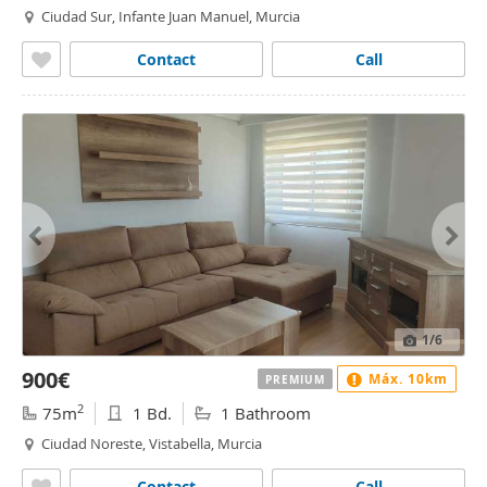
Ciudad Sur, Infante Juan Manuel, Murcia
Contact
Call
1
/6
900€
Máx. 10km
PREMIUM
2
75m
1 Bd.
1 Bathroom
Ciudad Noreste, Vistabella, Murcia
Contact
Call