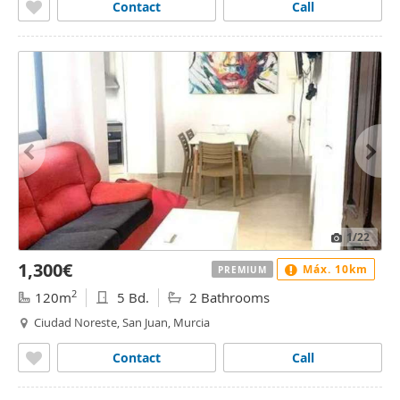
Contact
Call
1
/22
1,300€
Máx. 10km
PREMIUM
2
120m
5 Bd.
2 Bathrooms
Ciudad Noreste, San Juan, Murcia
Contact
Call