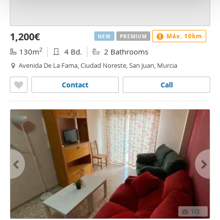
o
1,200€
Máx. 10km
NEW
PREMIUM
2
130m
4 Bd.
2 Bathrooms
Avenida De La Fama, Ciudad Noreste, San Juan, Murcia
Contact
Call
1
/2