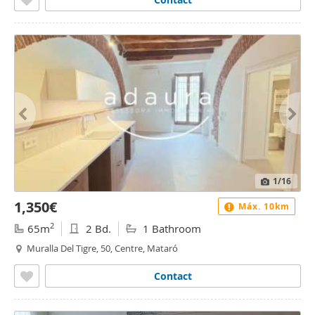
1
/16
1,350€
Máx. 10km
2
65m
2 Bd.
1 Bathroom
Muralla Del Tigre, 50, Centre, Mataró
Contact