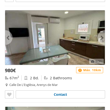
1
/31
980€
Máx. 10km
2
67m
2 Bd.
2 Bathrooms
Calle De L'Església, Arenys de Mar
Contact