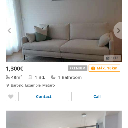
1
/12
1,300€
Máx. 10km
PREMIUM
2
48m
1 Bd.
1 Bathroom
Barcelo, Eixample, Mataró
Contact
Call