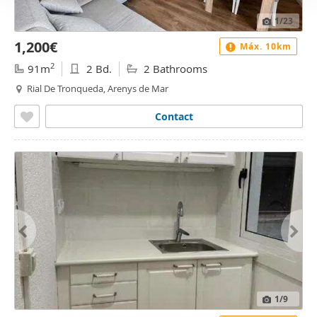
1
/23
1,200€
Máx. 10km
2
91m
2 Bd.
2 Bathrooms
Rial De Tronqueda, Arenys de Mar
Contact
1
/9