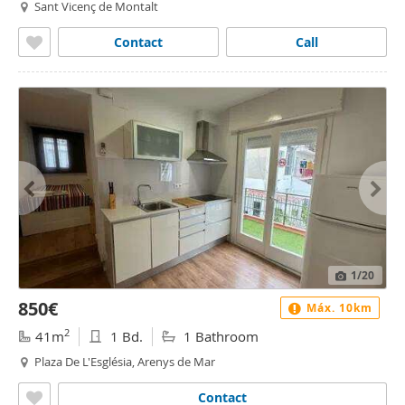
Sant Vicenç de Montalt
Contact
Call
1
/20
850€
Máx. 10km
2
41m
1 Bd.
1 Bathroom
Plaza De L'Església, Arenys de Mar
Contact