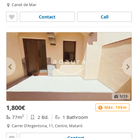
Canet de Mar
Contact
Call
1
/19
1,800€
Máx. 10km
2
77m
2 Bd.
1 Bathroom
Carrer D'Argentona, 11, Centre, Mataró
Contact