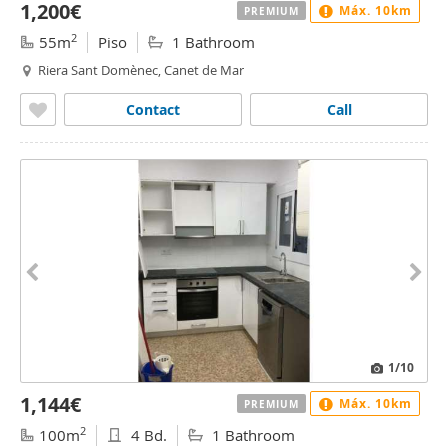
1,200€
Máx. 10km
PREMIUM
2
55m
Piso
1 Bathroom
Riera Sant Domènec, Canet de Mar
Contact
Call
1
/10
1,144€
Máx. 10km
PREMIUM
2
100m
4 Bd.
1 Bathroom