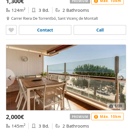
1,300€
Máx. 10km
PREMIUM
2
124m
3 Bd.
2 Bathrooms
Carrer Riera De Torrentbó, Sant Vicenç de Montalt
Contact
Call
1
/39
2,000€
Máx. 10km
PREMIUM
2
145m
3 Bd.
2 Bathrooms