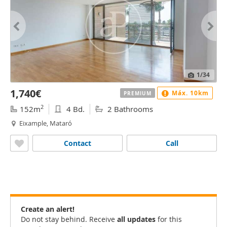
1
/34
1,740€
Máx. 10km
PREMIUM
2
152m
4 Bd.
2 Bathrooms
Eixample, Mataró
Contact
Call
Create an alert!
Do not stay behind. Receive
all updates
for this