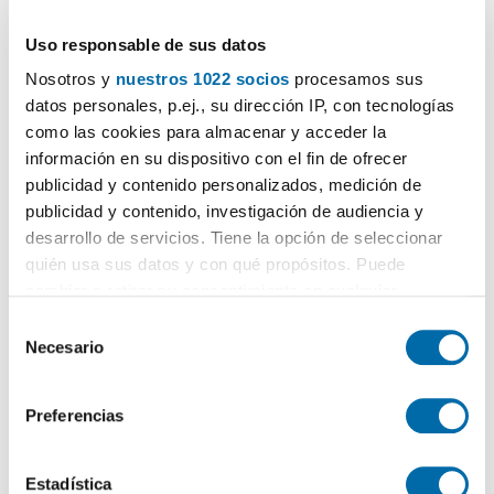
Uso responsable de sus datos
Nosotros y
nuestros 1022 socios
procesamos sus
datos personales, p.ej., su dirección IP, con tecnologías
como las cookies para almacenar y acceder la
1
/25
información en su dispositivo con el fin de ofrecer
publicidad y contenido personalizados, medición de
900€
Máx. 10km
publicidad y contenido, investigación de audiencia y
2
77m
3 Bd.
1 Bathroom
desarrollo de servicios. Tiene la opción de seleccionar
Av Pau Costa, Arenys de Mar
quién usa sus datos y con qué propósitos. Puede
cambiar o retirar su consentimiento en cualquier
Contact
momento desde la Declaración de cookies o clicando en
S
el Menú de consentimiento.
Necesario
e
l
Si lo permite, también quisiéramos:
e
Preferencias
Recopilar información sobre su ubicación geográfica
c
que puede tener una precisión de varios metros
c
Identificar su dispositivo analizándolo activamente
i
Estadística