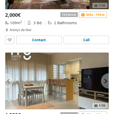
1
/40
2,000€
Máx. 10km
PREMIUM
2
109m
3 Bd.
2 Bathrooms
Arenys de Mar
Contact
Call
1
/36