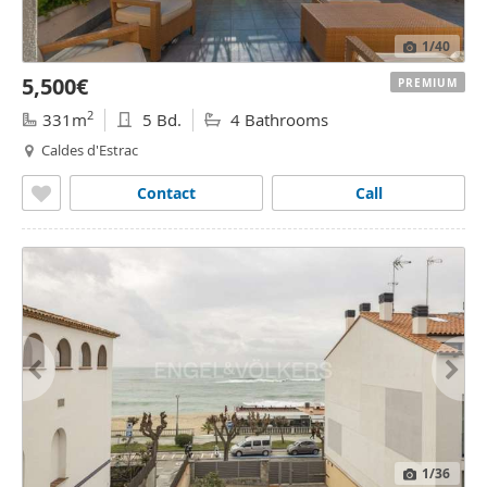
1
/40
5,500€
PREMIUM
2
331m
5 Bd.
4 Bathrooms
Caldes d'Estrac
Contact
Call
1
/36