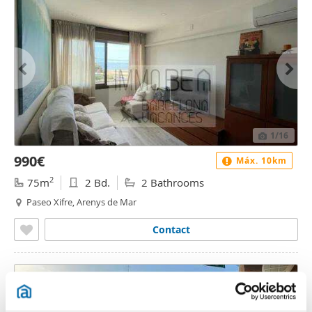
1
/16
990€
Máx. 10km
2
75m
2 Bd.
2 Bathrooms
Paseo Xifre, Arenys de Mar
Contact