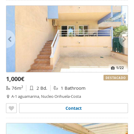
1
/22
1,000€
DESTACADO
2
76m
2 Bd.
1 Bathroom
A-1 aguamarina, Nucleo Orihuela-Costa
Contact