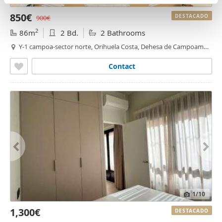
n
partir del uso que haya hecho de sus servicios.
850€
t
DESTACADO
900€
o
2
86m
2 Bd.
2 Bathrooms
Y-1 campoa-sector norte, Orihuela Costa, Dehesa de Campoamor-
Aguamarina, Orihuela
Contact
1
/10
1,300€
DESTACADO