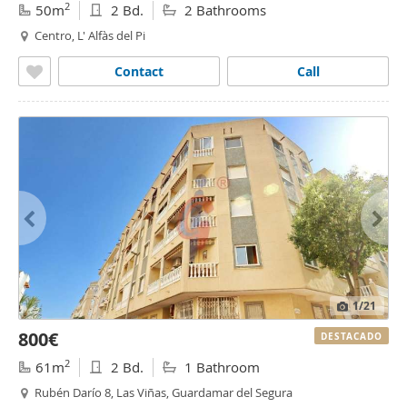
2
50m
2 Bd.
2 Bathrooms
Centro, L' Alfàs del Pi
Contact
Call
1
/21
800€
DESTACADO
2
61m
2 Bd.
1 Bathroom
Rubén Darío 8, Las Viñas, Guardamar del Segura