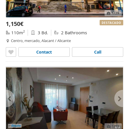
1
/29
1,150€
DESTACADO
2
110m
3 Bd.
2 Bathrooms
Centro, mercado, Alacant / Alicante
Contact
Call
1
/11