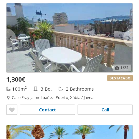
1
/22
1,300€
DESTACADO
2
100m
3 Bd.
2 Bathrooms
Calle Fray Jaime Ibáñez, Puerto, Xàbia / Jávea
Contact
Call