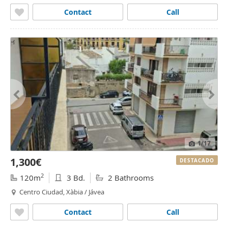
Contact
Call
1
/17
1,300€
DESTACADO
2
120m
3 Bd.
2 Bathrooms
Centro Ciudad, Xàbia / Jávea
Contact
Call