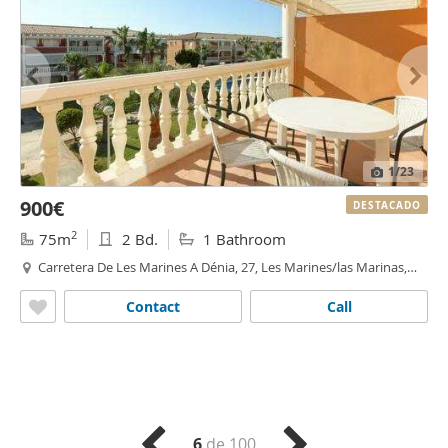
1
/23
900€
DESTACADO
2
75m
2 Bd.
1 Bathroom
Carretera De Les Marines A Dénia, 27, Les Marines/las Marinas,
Dénia
Contact
Call
6
de 100