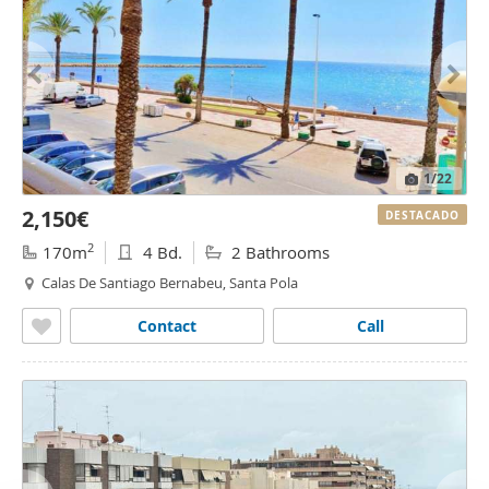
1
/22
2,150€
DESTACADO
2
170m
4 Bd.
2 Bathrooms
Calas De Santiago Bernabeu, Santa Pola
Contact
Call