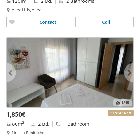
120m
2 Bd.
2 Bathrooms
Altea Hills, Altea
Contact
Call
1
/15
1,850€
DESTACADO
2
80m
2 Bd.
1 Bathroom
Nucleo Benitachell