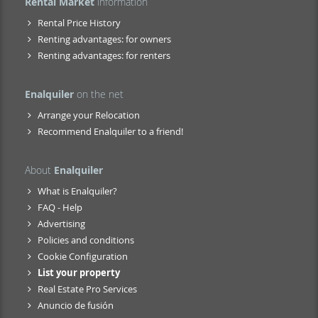
Rental Market
information
Rental Price History
Renting advantages: for owners
Renting advantages: for renters
Enalquiler
on the net
Arrange your Relocation
Recommend Enalquiler to a friend!
About
Enalquiler
What is Enalquiler?
FAQ - Help
Advertising
Policies and conditions
Cookie Configuration
List your property
Real Estate Pro Services
Anuncio de fusión