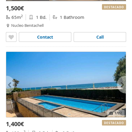
1,500€
DESTACADO
2
65m
1 Bd.
1 Bathroom
Nucleo Benitachell
Contact
Call
1
/22
1,400€
DESTACADO
2