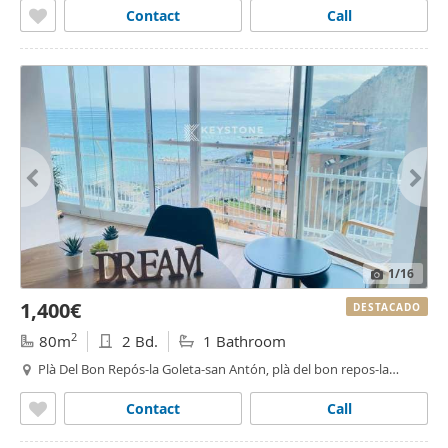
Contact
Call
1
/16
1,400€
DESTACADO
2
80m
2 Bd.
1 Bathroom
Plà Del Bon Repós-la Goleta-san Antón, plà del bon repos-la
goleta, Alacant / Alicante
Contact
Call