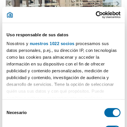
1
/25
Uso responsable de sus datos
1,600€
DESTACADO
Nosotros y
nuestros 1022 socios
procesamos sus
2
121m
3 Bd.
2 Bathrooms
datos personales, p.ej., su dirección IP, con tecnologías
como las cookies para almacenar y acceder la
Oscar espla, Benalua-la Florida-babel-san Gabriel, benalua,
Alacant / Alicante
información en su dispositivo con el fin de ofrecer
Contact
Call
publicidad y contenido personalizados, medición de
publicidad y contenido, investigación de audiencia y
desarrollo de servicios. Tiene la opción de seleccionar
quién usa sus datos y con qué propósitos. Puede
cambiar o retirar su consentimiento en cualquier
momento desde la Declaración de cookies o clicando en
S
el Menú de consentimiento.
Necesario
e
l
Si lo permite, también quisiéramos: