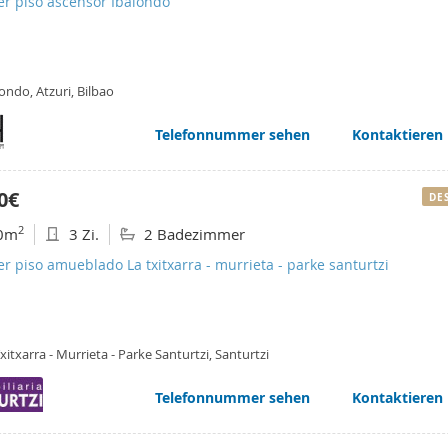
er piso ascensor Ibaiondo
ondo, Atzuri, Bilbao
Telefonnummer sehen
Kontaktieren
0€
DE
2
0m
3 Zi.
2 Badezimmer
er piso amueblado La txitxarra - murrieta - parke santurtzi
xitxarra - Murrieta - Parke Santurtzi, Santurtzi
Telefonnummer sehen
Kontaktieren