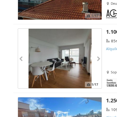
Deus
1
/17
1.10
85
Alquil
Sop
1
/17
1.25
10