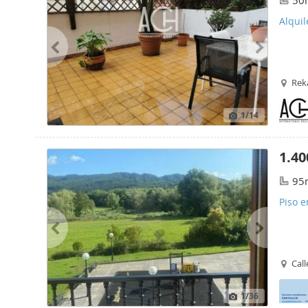
50
Alqui
Reka
1
/14
1.40
95
Piso e
Call
1
/36