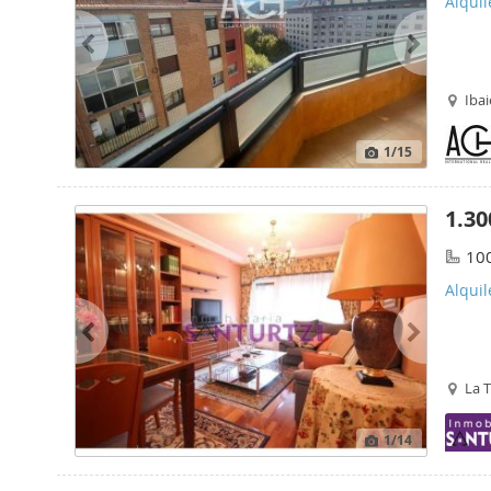
Alquil
Ibai
1
/15
1.30
10
Alquil
La T
1
/14