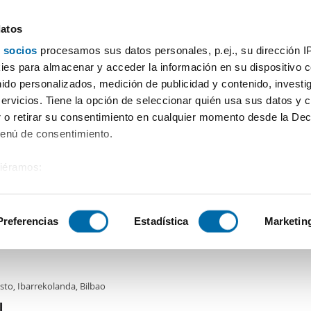
datos
 socios
procesamos sus datos personales, p.ej., su dirección I
Preis
Wohnfläche
Zimmer
Mehr Filter - 1
es para almacenar y acceder la información en su dispositivo co
nido personalizados, medición de publicidad y contenido, investi
servicios. Tiene la opción de seleccionar quién usa sus datos y 
 o retirar su consentimiento en cualquier momento desde la Dec
Sortierung Enalqui
Menú de consentimiento.
siéramos:
0€
 sobre su ubicación geográfica que puede tener una precisión de
2
m
4 Zi.
1 Badezimmer
tivo analizándolo activamente para buscar características específ
Preferencias
Estadística
Marketin
er piso ascensor Deusto
sobre cómo se procesan sus datos personales y establezca su
 de datos
. Puede cambiar o retirar su consentimiento en cualq
sto, Ibarrekolanda, Bilbao
es.