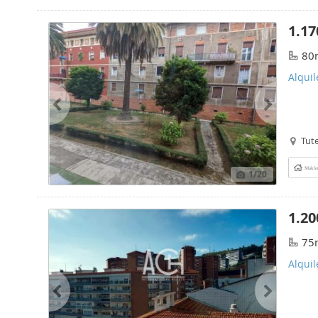
1.17
80
Alquil
Tute
Makle
1
/20
1.20
75
Alqui