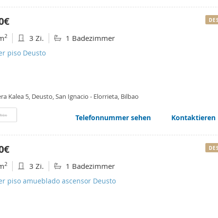
0€
DE
2
m
3 Zi.
1 Badezimmer
er piso Deusto
ra Kalea 5, Deusto, San Ignacio - Elorrieta, Bilbao
Telefonnummer sehen
Kontaktieren
rbüro
0€
DE
2
m
3 Zi.
1 Badezimmer
ler piso amueblado ascensor Deusto