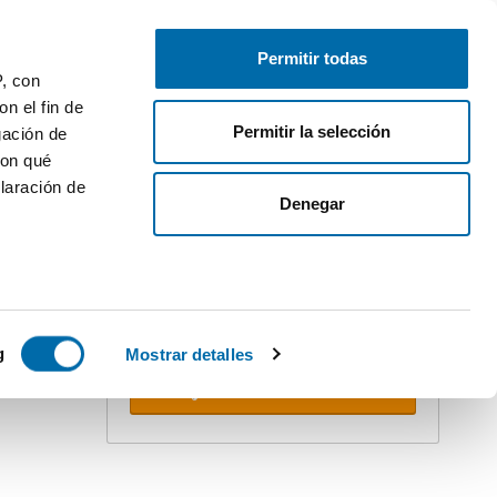
Gratis inserieren
Anmelden
Permitir todas
P, con
n el fin de
Permitir la selección
gación de
con qué
laración de
ler
Denegar
Erstellen Sie Ihren Alert!
Lassen Sie sich nicht überholen.
Erhalten Sie per E-mail
alle
TOP
Neuigkeiten
dieser Suche.
 varios
icas (huellas
g
Mostrar detalles
Alerts erhalten
s
uier momento