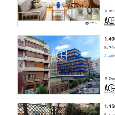
Rek
1
/18
1.40
70
Alquil
Deus
1
/9
1.15