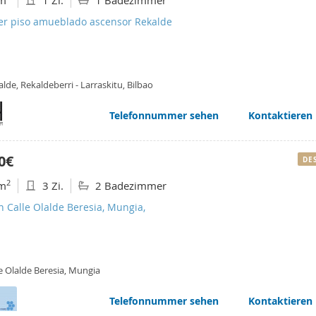
m
1 Zi.
1 Badezimmer
ler piso amueblado ascensor Rekalde
lde, Rekaldeberri - Larraskitu, Bilbao
Telefonnummer sehen
Kontaktieren
0€
DE
2
m
3 Zi.
2 Badezimmer
n Calle Olalde Beresia, Mungia,
e Olalde Beresia, Mungia
Telefonnummer sehen
Kontaktieren