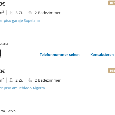
0€
DE
2
m
3 Zi.
2 Badezimmer
er piso garaje Sopelana
elana
Telefonnummer sehen
Kontaktieren
0€
DE
2
m
2 Zi.
2 Badezimmer
er piso amueblado Algorta
orta, Getxo