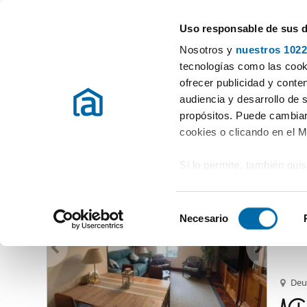
Uso responsable de sus 
Experten in Wohnungsvermietung
Nosotros y
nuestros 1022
Ort auswählen
tecnologías como las cooki
ofrecer publicidad y conte
Beginn
Mietwohnungen Vizcaya
Vermieten Wohnung Vizcaya
audiencia y desarrollo de 
propósitos. Puede cambiar
Vermieten Wohnung Vizcaya
Provinz
(235 Immobilien)
cookies o clicando en el 
Si lo permite, también qui
1.60
Recopilar información
80
metros
S
Identificar su disposi
Necesario
Alquil
e
digitales)
l
Obtenga más información 
e
preferencias en la
sección
c
Deu
en la Declaración de cooki
c