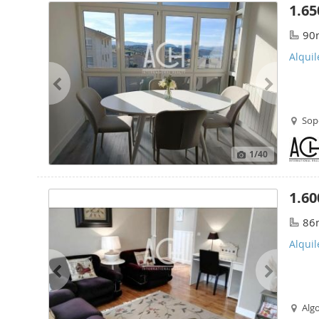
1.65
90
Alquil
Sop
1
/40
1.60
86
Alquil
Alg