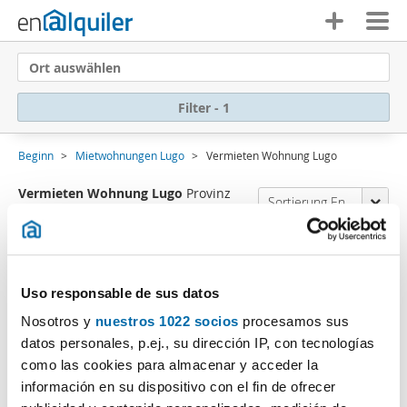
Ort auswählen
Filter - 1
Beginn
Mietwohnungen Lugo
Vermieten Wohnung Lugo
Vermieten Wohnung Lugo
Provinz
Sortierung Enalquiler
(0 Immobilien)
Es tut uns leid
,wir haben keine Ergebnisse, die
mit Ihren Suchkriterien übereinstimmen.:
Uso responsable de sus datos
Filter löschen
Art der Immobilie: Wohnung
Nosotros y
nuestros 1022 socios
procesamos sus
datos personales, p.ej., su dirección IP, con tecnologías
Abonnieren Sie eine
E-Mail-Benachrichtigung
wenn
como las cookies para almacenar y acceder la
Immobilien vorhanden sind, die Ihren Suchkriterien
información en su dispositivo con el fin de ofrecer
entsprechen.