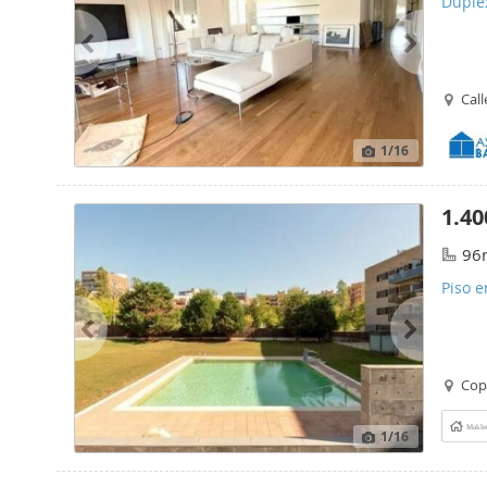
Dúplex
Call
1
/16
1.40
96
Piso e
Cop
Makle
1
/16