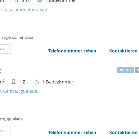
4m
3 Zi.
1 Badezimmer
ler piso amueblado Sud
 segle xx, Terrassa
Telefonnummer sehen
Kontaktieren
rbüro
€
NEUES
2
m
1 Zi.
1 Badezimmer
n Centre, Igualada,
tre, Igualada
Telefonnummer sehen
Kontaktieren
rbüro