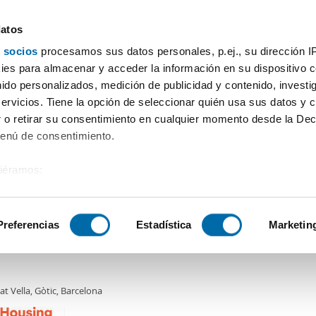
datos
 socios
procesamos sus datos personales, p.ej., su dirección I
Preis
Wohnfläche
Zimmer
Mehr Filter - 1
es para almacenar y acceder la información en su dispositivo co
nido personalizados, medición de publicidad y contenido, investi
 Barcelona
servicios. Tiene la opción de seleccionar quién usa sus datos y 
 o retirar su consentimiento en cualquier momento desde la Dec
Sortierung Enalqui
Menú de consentimiento.
siéramos:
0€
NEUES
 sobre su ubicación geográfica que puede tener una precisión de
2
m
Piso
tivo analizándolo activamente para buscar características específ
Preferencias
Estadística
Marketin
er piso aire acondicionado Ciutat vella
sobre cómo se procesan sus datos personales y establezca su
 de datos
. Puede cambiar o retirar su consentimiento en cualq
at Vella, Gòtic, Barcelona
es.