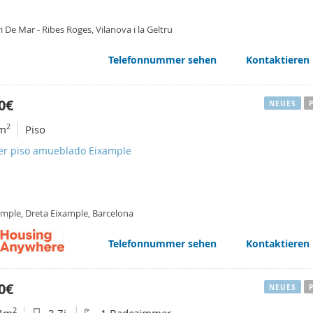
i De Mar - Ribes Roges, Vilanova i la Geltru
Telefonnummer sehen
Kontaktieren
0€
NEUES
2
m
Piso
ler piso amueblado Eixample
ample, Dreta Eixample, Barcelona
Telefonnummer sehen
Kontaktieren
0€
NEUES
2