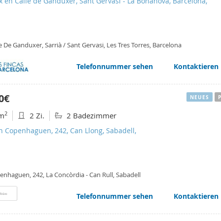
 en Calle de Ganduxer, Sant Gervasi - La Bonanova, Barcelona,
e De Ganduxer, Sarrià / Sant Gervasi, Les Tres Torres, Barcelona
Telefonnummer sehen
Kontaktieren
0€
NEUES
2
m
2 Zi.
2 Badezimmer
n Copenhaguen, 242, Can Llong, Sabadell,
enhaguen, 242, La Concòrdia - Can Rull, Sabadell
Telefonnummer sehen
Kontaktieren
rbüro