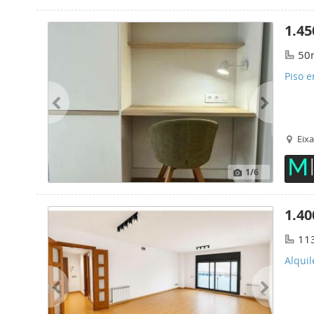
1.45
50
Piso 
Eix
1
/6
1.40
11
Alquil