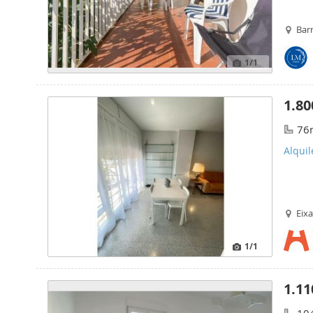
Barr
1
/1
1.80
76
Alqui
Eix
1
/1
1.11