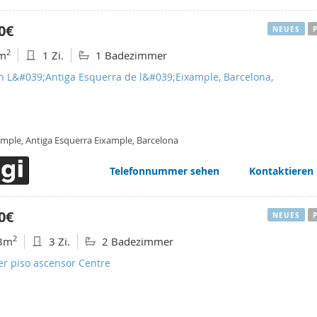
0€
NEUES
2
m
1 Zi.
1 Badezimmer
en L&#039;Antiga Esquerra de l&#039;Eixample, Barcelona,
ample, Antiga Esquerra Eixample, Barcelona
Telefonnummer sehen
Kontaktieren
0€
NEUES
2
3m
3 Zi.
2 Badezimmer
er piso ascensor Centre