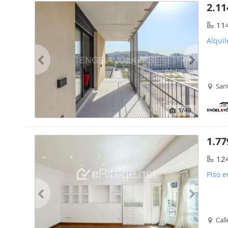
2.11
11
Alqui
Sant
1
/40
1.77
12
Piso e
Call