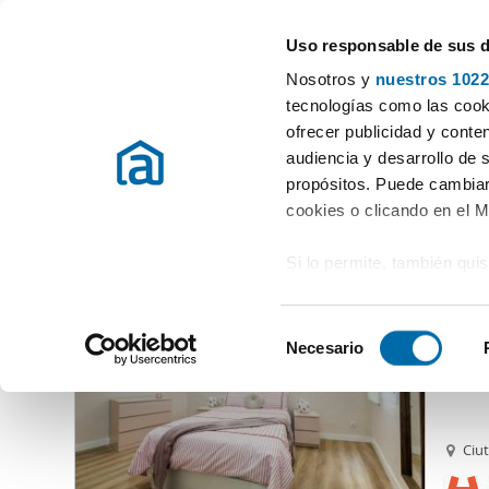
Uso responsable de sus 
Experten in Wohnungsvermietung
Nosotros y
nuestros 1022
Ort auswählen
tecnologías como las cooki
ofrecer publicidad y conte
Beginn
Mietwohnungen Barcelona Provinz
Vermieten Wohnung
audiencia y desarrollo de 
propósitos. Puede cambiar
Vermieten Wohnung Barcelona
Provinz
(853 Immobilien)
cookies o clicando en el 
Si lo permite, también qui
2.70
Recopilar información
62
metros
S
Identificar su disposi
Necesario
Alquil
e
digitales)
l
Obtenga más información 
e
preferencias en la
sección
c
Ciut
en la Declaración de cooki
c