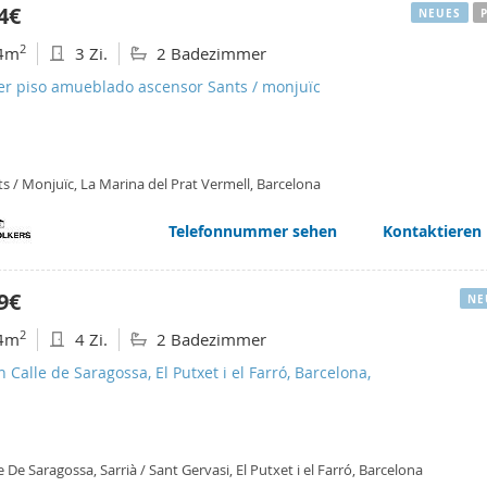
4€
NEUES
2
4m
3 Zi.
2 Badezimmer
ler piso amueblado ascensor Sants / monjuïc
s / Monjuïc, La Marina del Prat Vermell, Barcelona
Telefonnummer sehen
Kontaktieren
9€
NE
2
4m
4 Zi.
2 Badezimmer
n Calle de Saragossa, El Putxet i el Farró, Barcelona,
e De Saragossa, Sarrià / Sant Gervasi, El Putxet i el Farró, Barcelona