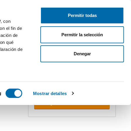
Gratis inserieren
Anmelden
Permitir todas
P, con
n el fin de
Permitir la selección
gación de
con qué
laración de
ler
Denegar
Erstellen Sie Ihren Alert!
Lassen Sie sich nicht überholen.
Erhalten Sie per E-mail
alle
PREMIUM
Neuigkeiten
dieser Suche.
 varios
icas (huellas
g
Mostrar detalles
Alerts erhalten
s
uier momento