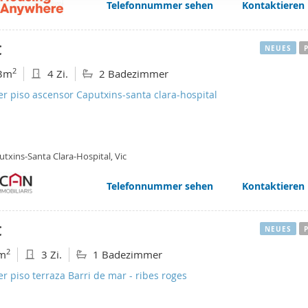
Telefonnummer sehen
Kontaktieren
web se usan para personalizar el contenido y los anuncios, ofrec
ar el tráfico. Además, compartimos información sobre el uso que
tners de redes sociales, publicidad y análisis web, quienes pue
€
NEUES
ación que les haya proporcionado o que hayan recopilado a parti
2
3m
4 Zi.
2 Badezimmer
vicios.
er piso ascensor Caputxins-santa clara-hospital
txins-Santa Clara-Hospital, Vic
Telefonnummer sehen
Kontaktieren
€
NEUES
2
m
3 Zi.
1 Badezimmer
er piso terraza Barri de mar - ribes roges