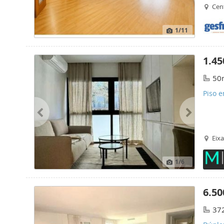
Cent
1
/11
1.45
50
Piso 
Eix
1
/6
6.50
37