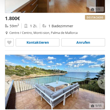
o
1
/9
1.800€
DESTACADO
2
59m
1 Zi.
1 Badezimmer
Centre / Centro, Monti-sion, Palma de Mallorca
Kontaktieren
Anrufen
1
/11