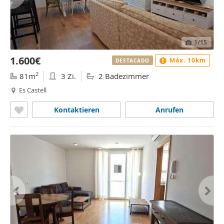
1
/15
1.600€
Máx. 10km
DESTACADO
2
81m
3 Zi.
2 Badezimmer
Es Castell
Kontaktieren
Anrufen