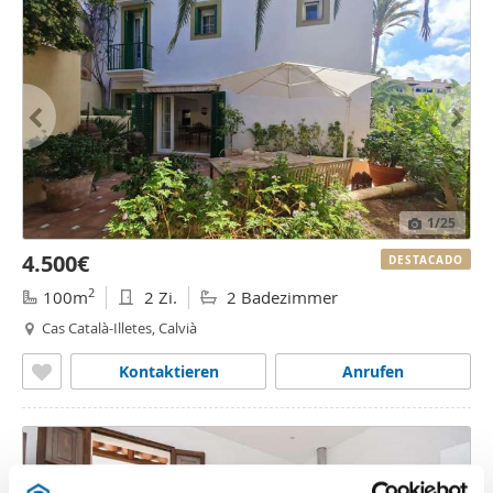
1
/25
4.500€
DESTACADO
2
100m
2 Zi.
2 Badezimmer
Cas Català-Illetes, Calvià
Kontaktieren
Anrufen