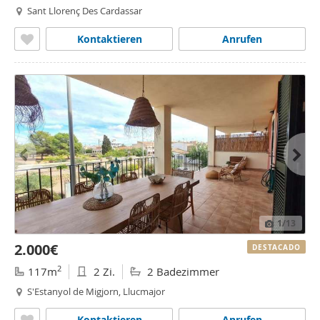
Sant Llorenç Des Cardassar
Kontaktieren
Anrufen
1
/13
2.000€
DESTACADO
2
117m
2 Zi.
2 Badezimmer
S'Estanyol de Migjorn, Llucmajor
Kontaktieren
Anrufen