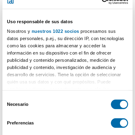
Uso responsable de sus datos
Nosotros y
nuestros 1022 socios
procesamos sus
datos personales, p.ej., su dirección IP, con tecnologías
1
/40
como las cookies para almacenar y acceder la
información en su dispositivo con el fin de ofrecer
1.450€
DESTACADO
publicidad y contenido personalizados, medición de
2
61m
3 Zi.
1 Badezimmer
publicidad y contenido, investigación de audiencia y
Ponent / Poniente, Santa Catalina, Palma de Mallorca
desarrollo de servicios. Tiene la opción de seleccionar
quién usa sus datos y con qué propósitos. Puede
Kontaktieren
Anrufen
cambiar o retirar su consentimiento en cualquier
momento desde la Declaración de cookies o clicando en
S
el Menú de consentimiento.
Necesario
e
l
Si lo permite, también quisiéramos:
e
Preferencias
Recopilar información sobre su ubicación geográfica
c
que puede tener una precisión de varios metros
c