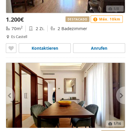
1
/8
1.200€
Máx. 10km
DESTACADO
2
70m
2 Zi.
2 Badezimmer
Es Castell
Kontaktieren
Anrufen
1
/16