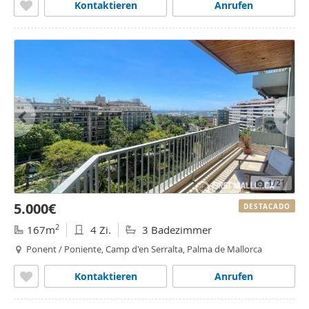
Kontaktieren
Anrufen
1
/21
5.000€
DESTACADO
2
167m
4 Zi.
3 Badezimmer
Ponent / Poniente, Camp d'en Serralta, Palma de Mallorca
Kontaktieren
Anrufen