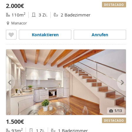
2.000€
DESTACADO
2
110m
3 Zi.
2 Badezimmer
Manacor
Kontaktieren
Anrufen
1
/13
1.500€
DESTACADO
2
93m
1 Zi.
1 Badezimmer