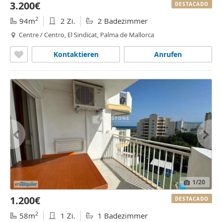
3.200€
DESTACADO
2
94m
2 Zi.
2 Badezimmer
Centre / Centro, El Sindicat, Palma de Mallorca
Kontaktieren
Anrufen
1
/20
1.200€
DESTACADO
2
58m
1 Zi.
1 Badezimmer