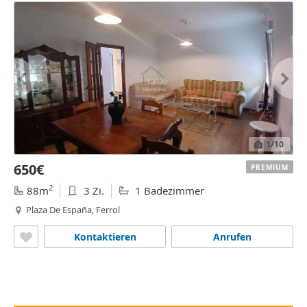
1
/10
650€
PREMIUM
2
88m
3 Zi.
1 Badezimmer
Plaza De España, Ferrol
Kontaktieren
Anrufen