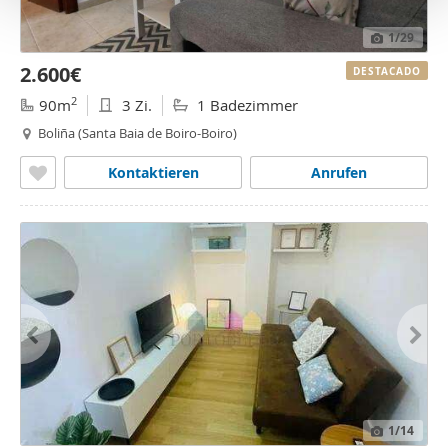
o
1
/29
2.600€
DESTACADO
2
90m
3 Zi.
1 Badezimmer
Boliña (Santa Baia de Boiro-Boiro)
Kontaktieren
Anrufen
1
/14