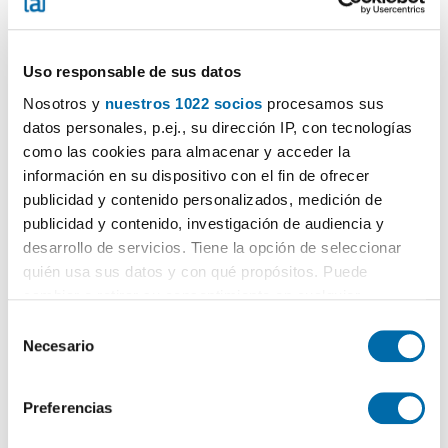
Uso responsable de sus datos
Nosotros y
nuestros 1022 socios
procesamos sus
datos personales, p.ej., su dirección IP, con tecnologías
1
/33
como las cookies para almacenar y acceder la
información en su dispositivo con el fin de ofrecer
1.350€
TOP
publicidad y contenido personalizados, medición de
2
145m
4 Zi.
2 Badezimmer
publicidad y contenido, investigación de audiencia y
Casco Histórico, Santiago de Compostela
desarrollo de servicios. Tiene la opción de seleccionar
quién usa sus datos y con qué propósitos. Puede
Kontaktieren
Anrufen
cambiar o retirar su consentimiento en cualquier
momento desde la Declaración de cookies o clicando en
S
el Menú de consentimiento.
Necesario
e
l
Si lo permite, también quisiéramos:
e
Preferencias
Recopilar información sobre su ubicación geográfica
c
que puede tener una precisión de varios metros
c