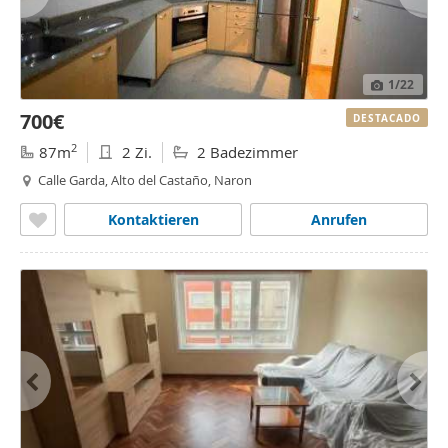
1
/22
700€
DESTACADO
2
87m
2 Zi.
2 Badezimmer
Calle Garda, Alto del Castaño, Naron
Kontaktieren
Anrufen