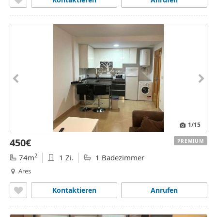
1
/15
450€
PREMIUM
2
74m
1 Zi.
1 Badezimmer
Ares
Kontaktieren
Anrufen