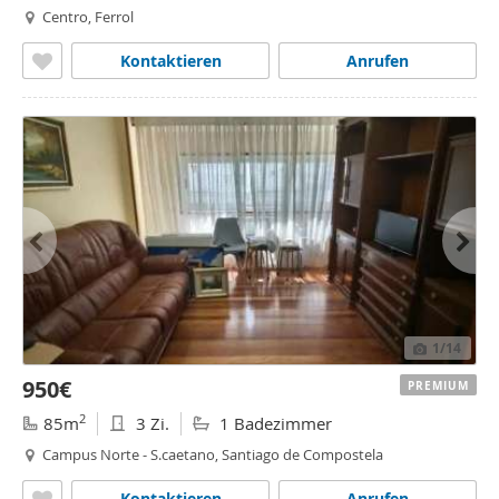
Centro, Ferrol
Kontaktieren
Anrufen
1
/14
950€
PREMIUM
2
85m
3 Zi.
1 Badezimmer
Campus Norte - S.caetano, Santiago de Compostela
Kontaktieren
Anrufen