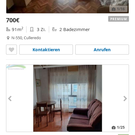
1
/16
700€
PREMIUM
2
91m
3 Zi.
2 Badezimmer
N-550, Culleredo
Kontaktieren
Anrufen
1
/25