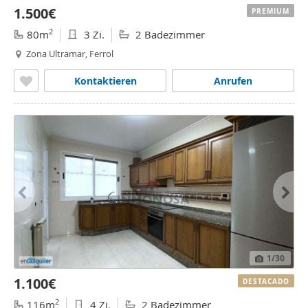
1.500€
PREMIUM
2
80m
3 Zi.
2 Badezimmer
Zona Ultramar, Ferrol
Kontaktieren
Anrufen
1
/30
1.100€
DESTACADO
2
116m
4 Zi.
2 Badezimmer