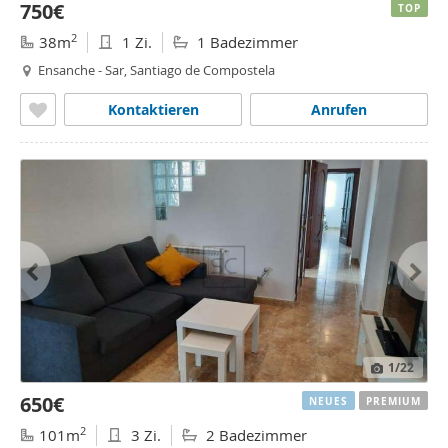
750€
TOP
2
38m
1 Zi.
1 Badezimmer
Ensanche - Sar, Santiago de Compostela
Kontaktieren
Anrufen
1
/22
650€
NEUES
PREMIUM
2
101m
3 Zi.
2 Badezimmer