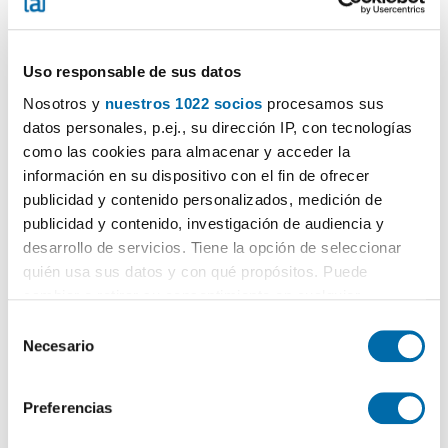
Uso responsable de sus datos
Nosotros y
nuestros 1022 socios
procesamos sus
datos personales, p.ej., su dirección IP, con tecnologías
1
/7
como las cookies para almacenar y acceder la
información en su dispositivo con el fin de ofrecer
740€
publicidad y contenido personalizados, medición de
2
87m
3 Zi.
2 Badezimmer
publicidad y contenido, investigación de audiencia y
Calle Única Esposa 16, Aisa
desarrollo de servicios. Tiene la opción de seleccionar
quién usa sus datos y con qué propósitos. Puede
Kontaktieren
cambiar o retirar su consentimiento en cualquier
momento desde la Declaración de cookies o clicando en
S
el Menú de consentimiento.
Necesario
e
l
Si lo permite, también quisiéramos:
e
Preferencias
Recopilar información sobre su ubicación geográfica
c
que puede tener una precisión de varios metros
c