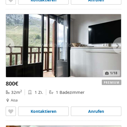
1
/18
800€
PREMIUM
2
32m
1 Zi.
1 Badezimmer
Aisa
Kontaktieren
Anrufen