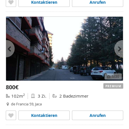
Kontaktieren
Anrufen
1
/30
800€
PREMIUM
2
102m
3 Zi.
2 Badezimmer
de Francia 59, Jaca
Kontaktieren
Anrufen