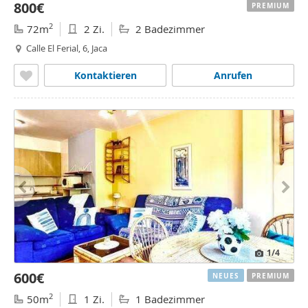
800€
PREMIUM
2
72m
2 Zi.
2 Badezimmer
Calle El Ferial, 6, Jaca
Kontaktieren
Anrufen
1
/4
600€
NEUES
PREMIUM
2
50m
1 Zi.
1 Badezimmer