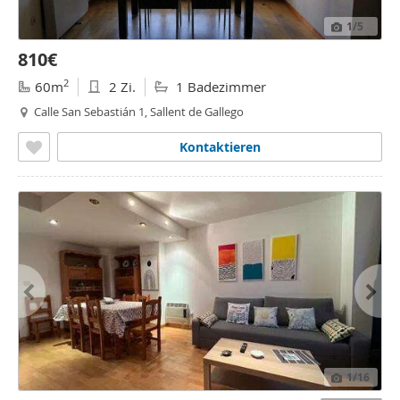
1
/5
810€
2
60m
2 Zi.
1 Badezimmer
Calle San Sebastián 1, Sallent de Gallego
Kontaktieren
1
/16