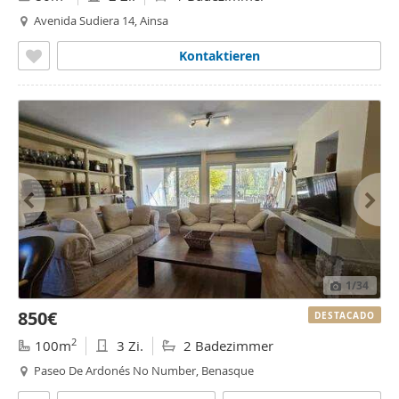
Avenida Sudiera 14, Ainsa
Kontaktieren
1
/34
850€
DESTACADO
2
100m
3 Zi.
2 Badezimmer
Paseo De Ardonés No Number, Benasque