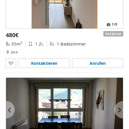
1
/9
480€
PREMIUM
2
35m
1 Zi.
1 Badezimmer
Jaca
Kontaktieren
Anrufen