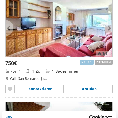
1
/8
750€
NEUES
PREMIUM
2
75m
1 Zi.
1 Badezimmer
Calle San Bernardo, Jaca
Kontaktieren
Anrufen