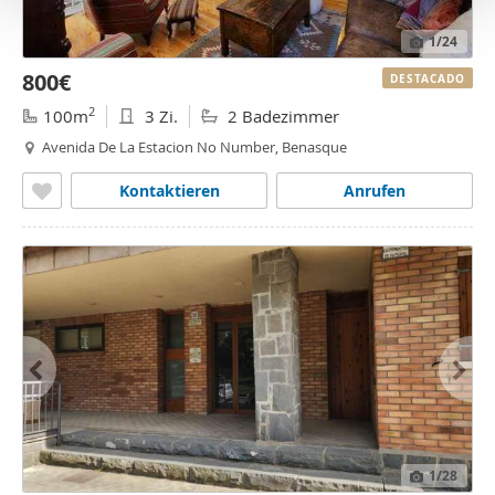
o
1
/24
800€
DESTACADO
2
100m
3 Zi.
2 Badezimmer
Avenida De La Estacion No Number, Benasque
Kontaktieren
Anrufen
1
/28