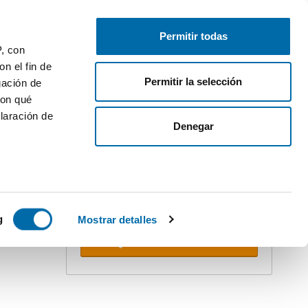
Gratis inserieren
Anmelden
Permitir todas
P, con
n el fin de
Permitir la selección
gación de
con qué
laración de
ler
Denegar
Erstellen Sie Ihren Alert!
Lassen Sie sich nicht überholen.
Erhalten Sie per E-mail
alle
Neuigkeiten
dieser Suche.
 varios
 10km
icas (huellas
g
Mostrar detalles
Alerts erhalten
s
uier momento