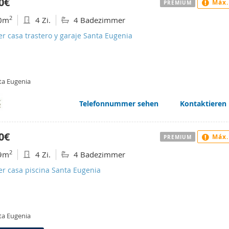
0€
Máx.
PREMIUM
2
0m
4 Zi.
4 Badezimmer
er casa trastero y garaje Santa Eugenia
ta Eugenia
Telefonnummer sehen
Kontaktieren
0€
Máx.
PREMIUM
2
9m
4 Zi.
4 Badezimmer
er casa piscina Santa Eugenia
ta Eugenia