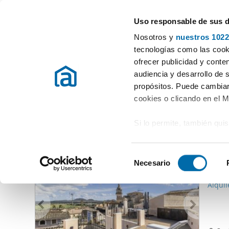
Uso responsable de sus 
Experten in Wohnungsvermietung
Nosotros y
nuestros 1022
Olleries
tecnologías como las cooki
ofrecer publicidad y conte
Beginn
Mietwohnungen Balearische Inseln
Vermieten Häuser Ol
audiencia y desarrollo de 
propósitos. Puede cambiar
Vermieten Häuser Olleries
(0 Immobilien)
cookies o clicando en el 
Si lo permite, también qui
Andere Immobilien, die Sie interessieren könnten
Recopilar información
2.50
metros
S
Identificar su disposi
Necesario
e
33
digitales)
l
Alquil
Obtenga más información 
e
preferencias en la
sección
c
en la Declaración de cooki
c