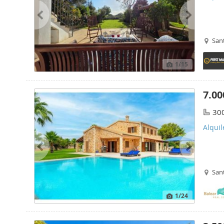
San
1
/15
7.00
30
Alquil
San
1
/24