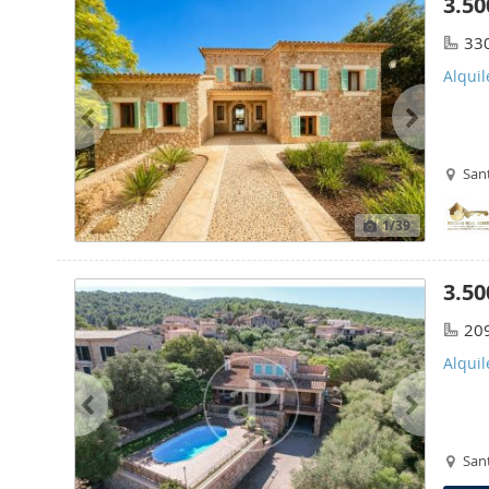
3.50
33
Alquil
San
1
/39
3.50
20
Alquil
San