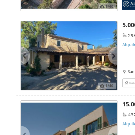
1
/40
5.00
29
Alquil
San
Makle
1
/40
15.0
43
Alquil