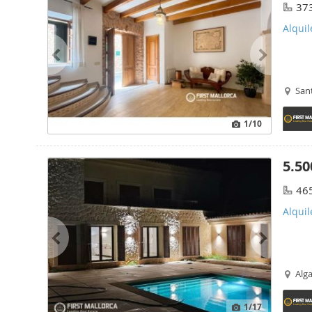
37
Alquil
San
1
/10
5.50
46
Alquil
Alg
1
/17