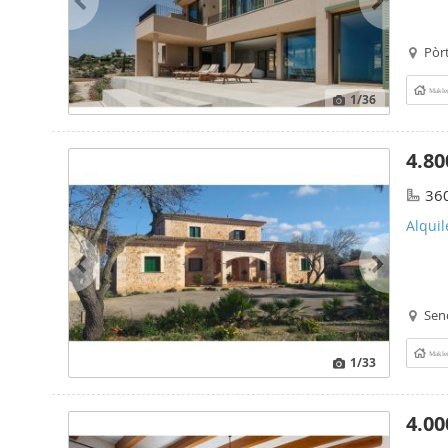
Pòrt
Makle
1
/36
4.80
36
Alquil
Senc
Makle
1
/33
4.00