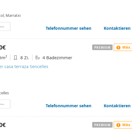
ol, Marratxi
Telefonnummer sehen
Kontaktieren
rbüro
0€
Máx.
PREMIUM
2
0m
8 Zi.
4 Badezimmer
er casa terraza Sencelles
elles
Telefonnummer sehen
Kontaktieren
rbüro
0€
Máx.
PREMIUM