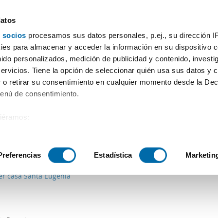
datos
 socios
procesamos sus datos personales, p.ej., su dirección I
Preis
Wohnfläche
Zimmer
Mehr Filter - 1
es para almacenar y acceder la información en su dispositivo co
nido personalizados, medición de publicidad y contenido, investi
leries
servicios. Tiene la opción de seleccionar quién usa sus datos y 
 o retirar su consentimiento en cualquier momento desde la Dec
Sortierung Enalqui
Menú de consentimiento.
siéramos:
 sobre su ubicación geográfica que puede tener una precisión de
0€
Máx.
PREMIUM
tivo analizándolo activamente para buscar características específ
Preferencias
Estadística
Marketin
2
0m
3 Zi.
3 Badezimmer
er casa Santa Eugenia
sobre cómo se procesan sus datos personales y establezca su
 de datos
. Puede cambiar o retirar su consentimiento en cualq
es.