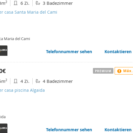
2
3m
6 Zi.
3 Badezimmer
er casa Santa Maria del Cami
ta Maria del Cami
Telefonnummer sehen
Kontaktieren
0€
Máx.
PREMIUM
2
5m
4 Zi.
4 Badezimmer
er casa piscina Algaida
aida
Telefonnummer sehen
Kontaktieren