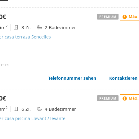
0€
Máx.
PREMIUM
2
5m
3 Zi.
2 Badezimmer
er casa terraza Sencelles
elles
Telefonnummer sehen
Kontaktieren
0€
Máx.
PREMIUM
2
0m
6 Zi.
4 Badezimmer
er casa piscina Llevant / levante