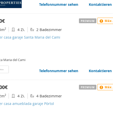
Telefonnummer sehen
Kontaktieren
0€
Máx.
PREMIUM
2
8m
4 Zi.
2 Badezimmer
er casa garaje Santa Maria del Cami
ta Maria del Cami
Telefonnummer sehen
Kontaktieren
rbüro
00€
Máx.
PREMIUM
2
2m
4 Zi.
4 Badezimmer
er casa amueblada garaje Pòrtol