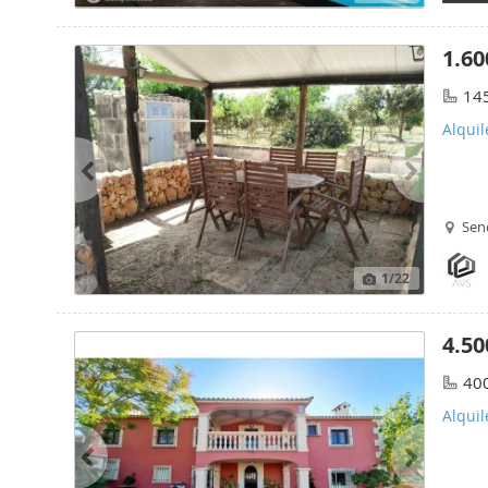
1.60
14
Alquil
Senc
1
/22
4.50
40
Alquil