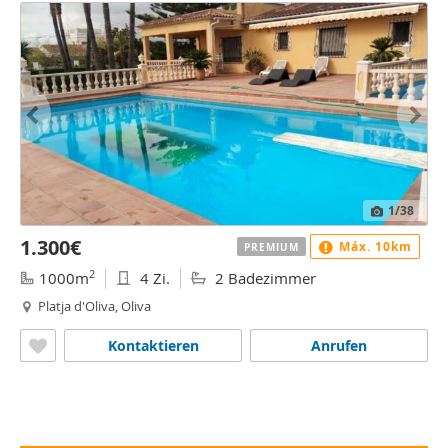
1
/38
1.300€
Máx. 10km
PREMIUM
2
1000m
4 Zi.
2 Badezimmer
Platja d'Oliva, Oliva
Kontaktieren
Anrufen