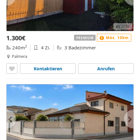
1
/36
1.300€
Máx. 10km
PREMIUM
2
240m
4 Zi.
3 Badezimmer
Palmera
Kontaktieren
Anrufen