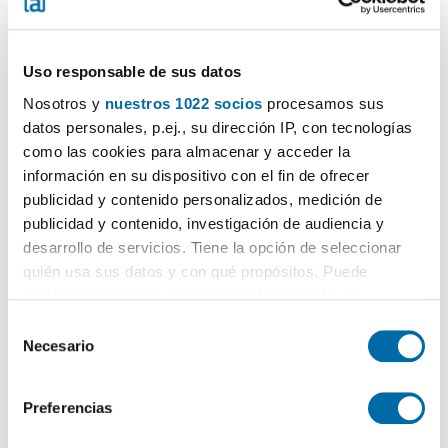
Uso responsable de sus datos
Nosotros y
nuestros 1022 socios
procesamos sus
datos personales, p.ej., su dirección IP, con tecnologías
1
/40
como las cookies para almacenar y acceder la
información en su dispositivo con el fin de ofrecer
5.000€
Máx. 10km
PREMIUM
publicidad y contenido personalizados, medición de
2
484m
4 Zi.
4 Badezimmer
publicidad y contenido, investigación de audiencia y
Playa De Gandia, Benipeixcar-Raval, Gandia
desarrollo de servicios. Tiene la opción de seleccionar
quién usa sus datos y con qué propósitos. Puede
Kontaktieren
Anrufen
cambiar o retirar su consentimiento en cualquier
momento desde la Declaración de cookies o clicando en
S
el Menú de consentimiento.
Necesario
e
l
Si lo permite, también quisiéramos:
e
Preferencias
Recopilar información sobre su ubicación geográfica
c
que puede tener una precisión de varios metros
c