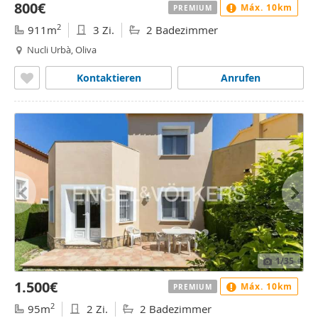
800€
Máx. 10km
PREMIUM
2
911m
3 Zi.
2 Badezimmer
Nucli Urbà, Oliva
Kontaktieren
Anrufen
1
/35
1.500€
Máx. 10km
PREMIUM
2
95m
2 Zi.
2 Badezimmer