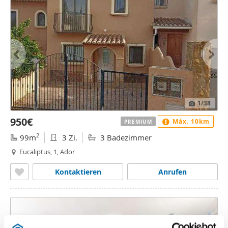
1
/38
950€
Máx. 10km
PREMIUM
2
99m
3 Zi.
3 Badezimmer
Eucaliptus, 1, Ador
Kontaktieren
Anrufen