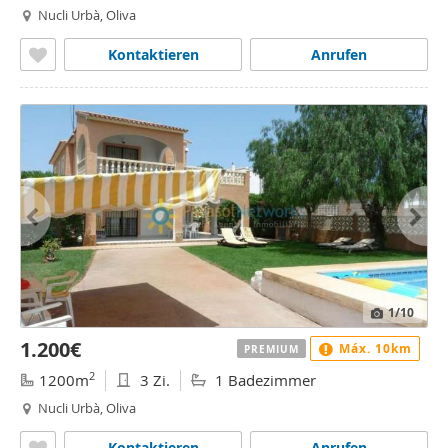
Nucli Urbà, Oliva
Kontaktieren
Anrufen
1
/10
1.200€
Máx. 10km
PREMIUM
2
1200m
3 Zi.
1 Badezimmer
Nucli Urbà, Oliva
Kontaktieren
Anrufen