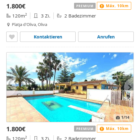
1.800€
Máx. 10km
PREMIUM
2
120m
3 Zi.
2 Badezimmer
Platja d'Oliva, Oliva
Kontaktieren
Anrufen
1
/14
1.800€
Máx. 10km
PREMIUM
2
120m
3 Zi.
2 Badezimmer