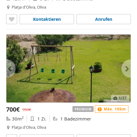
Platja d'Oliva, Oliva
Kontaktieren
Anrufen
1
/37
700€
Máx. 10km
950€
PREMIUM
2
30m
1 Zi.
1 Badezimmer
Platja d'Oliva, Oliva