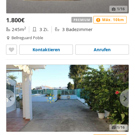
1
/16
1.800€
Máx. 10km
PREMIUM
2
245m
3 Zi.
3 Badezimmer
Bellreguard Poble
Kontaktieren
Anrufen
1
/16