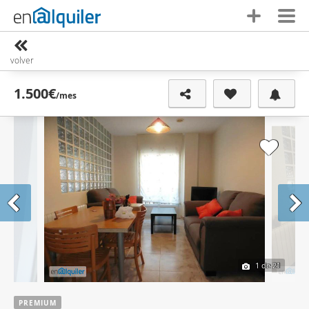
volver
1.500€
/mes
1
de 21
PREMIUM