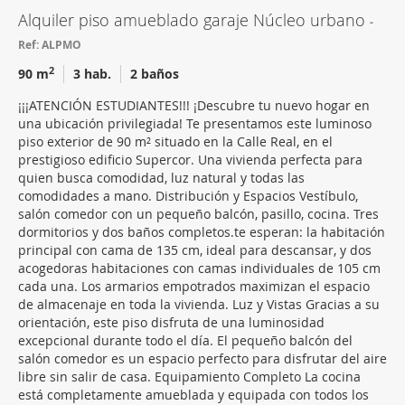
Alquiler piso amueblado garaje Núcleo urbano
Ref: ALPMO
2
90 m
3 hab.
2 baños
¡¡¡ATENCIÓN ESTUDIANTES!!! ¡Descubre tu nuevo hogar en
una ubicación privilegiada! Te presentamos este luminoso
piso exterior de 90 m² situado en la Calle Real, en el
prestigioso edificio Supercor. Una vivienda perfecta para
quien busca comodidad, luz natural y todas las
comodidades a mano. Distribución y Espacios Vestíbulo,
salón comedor con un pequeño balcón, pasillo, cocina. Tres
dormitorios y dos baños completos.te esperan: la habitación
principal con cama de 135 cm, ideal para descansar, y dos
acogedoras habitaciones con camas individuales de 105 cm
cada una. Los armarios empotrados maximizan el espacio
de almacenaje en toda la vivienda. Luz y Vistas Gracias a su
orientación, este piso disfruta de una luminosidad
excepcional durante todo el día. El pequeño balcón del
salón comedor es un espacio perfecto para disfrutar del aire
libre sin salir de casa. Equipamiento Completo La cocina
está completamente amueblada y equipada con todos los