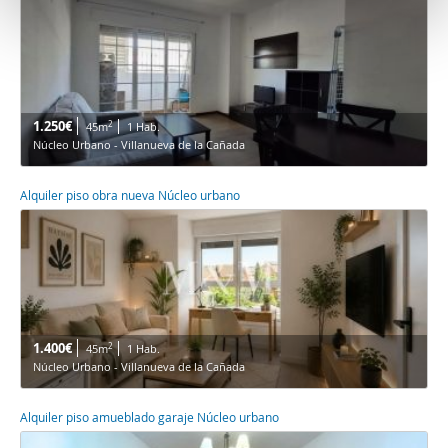
t
o
1.250€
2
45m
1 Hab.
Núcleo Urbano - Villanueva de la Cañada
Alquiler piso obra nueva Núcleo urbano
1.400€
2
45m
1 Hab.
Núcleo Urbano - Villanueva de la Cañada
Alquiler piso amueblado garaje Núcleo urbano