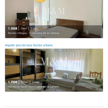
1.300€
2
70m
1 Hab.
Núcleo Urbano - Villanueva de la Cañada
Alquiler piso terraza Núcleo urbano
1.700€
2
105m
3 Hab.
Núcleo Urbano - Villanueva de la Cañada