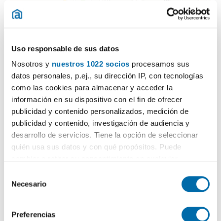
Uso responsable de sus datos
Nosotros y
nuestros 1022 socios
procesamos sus
datos personales, p.ej., su dirección IP, con tecnologías
como las cookies para almacenar y acceder la
información en su dispositivo con el fin de ofrecer
publicidad y contenido personalizados, medición de
publicidad y contenido, investigación de audiencia y
desarrollo de servicios. Tiene la opción de seleccionar
quién usa sus datos y con qué propósitos. Puede
cambiar o retirar su consentimiento en cualquier
momento desde la Declaración de cookies o clicando en
Certificado energético
S
el Menú de consentimiento.
Necesario
e
l
ESCALA DE LA CALIFICACIÓN ENERGÉTICA
Consumo energía
Emisiones
Si lo permite, también quisiéramos:
2
2
kWh/m
año
kgCO
/m
año
2
e
Preferencias
A
Recopilar información sobre su ubicación geográfica