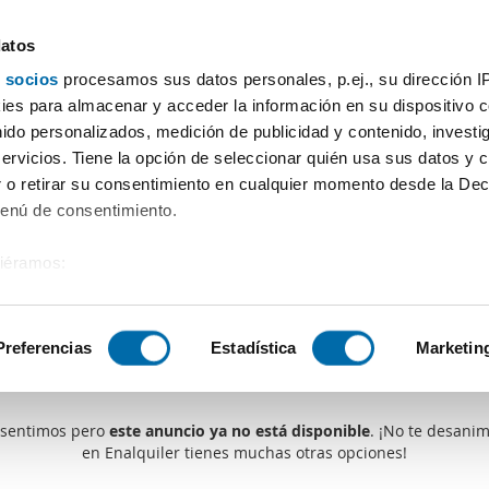
datos
 socios
procesamos sus datos personales, p.ej., su dirección I
es para almacenar y acceder la información en su dispositivo co
nido personalizados, medición de publicidad y contenido, investi
servicios. Tiene la opción de seleccionar quién usa sus datos y 
 o retirar su consentimiento en cualquier momento desde la Dec
Menú de consentimiento.
siéramos:
 sobre su ubicación geográfica que puede tener una precisión de
tivo analizándolo activamente para buscar características específ
Preferencias
Estadística
Marketin
Alguien se te ha adelantado
sobre cómo se procesan sus datos personales y establezca su
 de datos
. Puede cambiar o retirar su consentimiento en cualq
 sentimos pero
este anuncio ya no está disponible
. ¡No te desanim
en Enalquiler tienes muchas otras opciones!
es.