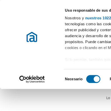
Uso responsable de sus 
Especialistas en pisos en alquiler
Nosotros y
nuestros 1022
tecnologías como las cooki
ofrecer publicidad y conte
audiencia y desarrollo de 
propósitos. Puede cambiar
cookies o clicando en el 
Si lo permite, también qui
Recopilar información
metros
S
Identificar su disposi
Necesario
e
digitales)
l
Obtenga más información 
e
preferencias en la
sección
Lo
c
en la Declaración de cooki
c