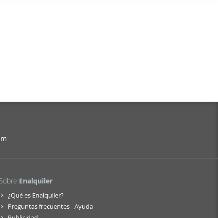
er funciones
 haga del
den
r del uso
am
Sobre
Enalquiler
¿Qué es Enalquiler?
Preguntas frecuentes - Ayuda
Publicidad