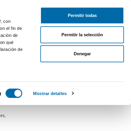
Publica gratis
Inicia sesión
Permitir todas
P, con
n el fin de
Permitir la selección
gación de
con qué
laración de
Denegar
 varios
icas (huellas
g
Mostrar detalles
s
uier momento
es,