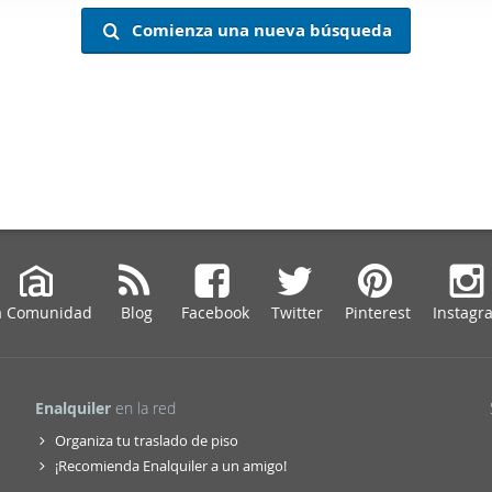
web se usan para personalizar el contenido y los anuncios, ofrec
Comienza una nueva búsqueda
ar el tráfico. Además, compartimos información sobre el uso que
tners de redes sociales, publicidad y análisis web, quienes pue
ación que les haya proporcionado o que hayan recopilado a parti
vicios.
a Comunidad
Blog
Facebook
Twitter
Pinterest
Instagr
Enalquiler
en la red
Organiza tu traslado de piso
¡Recomienda Enalquiler a un amigo!