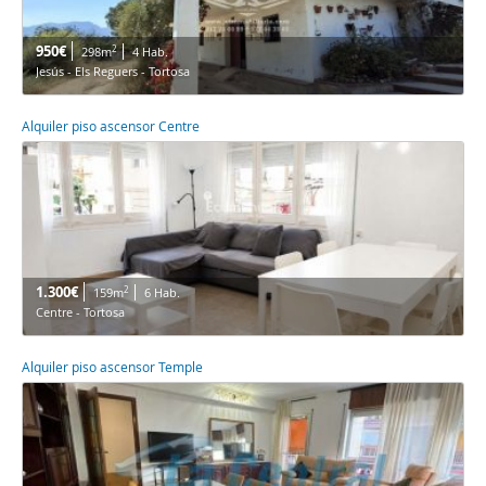
950€
2
298m
4 Hab.
Jesús - Els Reguers - Tortosa
Alquiler piso ascensor Centre
1.300€
2
159m
6 Hab.
Centre - Tortosa
Alquiler piso ascensor Temple