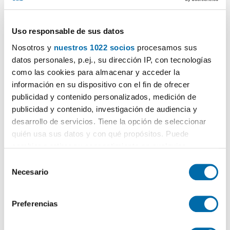
Uso responsable de sus datos
Nosotros y
nuestros 1022 socios
procesamos sus
datos personales, p.ej., su dirección IP, con tecnologías
como las cookies para almacenar y acceder la
información en su dispositivo con el fin de ofrecer
publicidad y contenido personalizados, medición de
publicidad y contenido, investigación de audiencia y
desarrollo de servicios. Tiene la opción de seleccionar
quién usa sus datos y con qué propósitos. Puede
Certificado energético
cambiar o retirar su consentimiento en cualquier
momento desde la Declaración de cookies o clicando en
S
ESCALA DE LA CALIFICACIÓN ENERGÉTICA
Consumo energía
Emisiones
el Menú de consentimiento.
Necesario
e
2
2
kWh/m
año
kgCO
/m
año
2
l
A
Si lo permite, también quisiéramos:
e
Preferencias
B
Recopilar información sobre su ubicación geográfica
c
que puede tener una precisión de varios metros
c
C