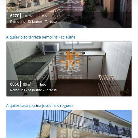
627€
2
107m
3 Hab.
Remolins - St Jaume - Tortosa
Alquiler piso terraza Remolins - st jaume
605€
2
80m
4 Hab.
Remolins - St Jaume - Tortosa
Alquiler casa piscina Jesús - els reguers