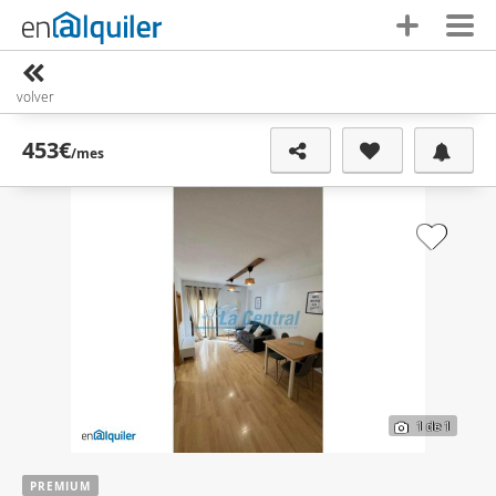
volver
453€
/mes
1
de 1
PREMIUM