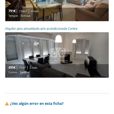
791€
2
154m
4 Hab.
Temple - Tortosa
Alquiler piso amueblado aire acondicionado Centre
495€
2
71m
2 Hab.
Centre - Tortosa
¿Ves algún error en esta ficha?