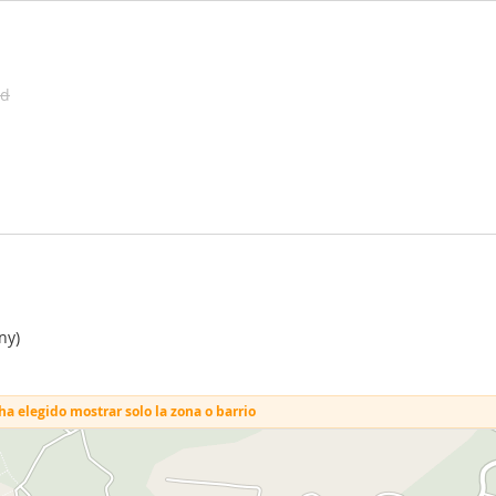
ad
ny)
a elegido mostrar solo la zona o barrio