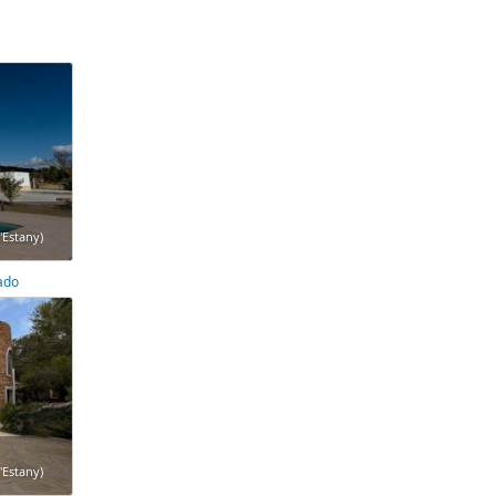
'Estany)
ado
'Estany)