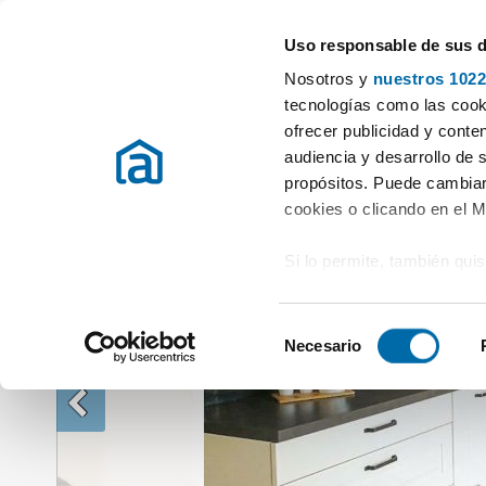
Uso responsable de sus 
Especialistas en pisos en alquiler
Nosotros y
nuestros 1022
Alquiler Pisos Illes Balears
Alquiler Pisos Sant josep de sa talaia (sa
tecnologías como las cooki
ofrecer publicidad y conte
audiencia y desarrollo de 
propósitos. Puede cambiar
cookies o clicando en el 
Si lo permite, también qui
Recopilar información
metros
S
Identificar su disposi
Necesario
e
digitales)
l
Obtenga más información 
e
preferencias en la
sección
c
en la Declaración de cooki
c