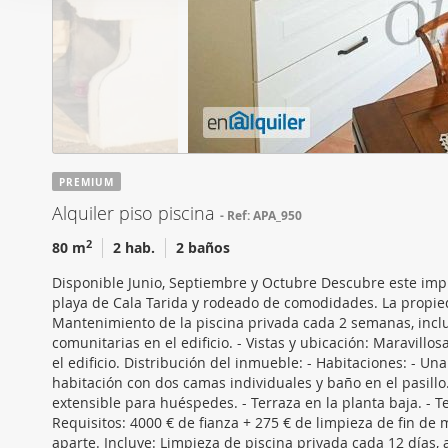
i
Las cookies de este sitio 
ó
de redes sociales y analiz
n
sitio web con nuestros par
d
combinarla con otra inform
e
que haya hecho de sus ser
c
o
n
PREMIUM
s
Alquiler piso piscina
Ref: APA_950
e
n
2
80 m
2 hab.
2 baños
t
Disponible Junio, Septiembre y Octubre Descubre este impr
i
playa de Cala Tarida y rodeado de comodidades. La propieda
m
Mantenimiento de la piscina privada cada 2 semanas, inc
i
comunitarias en el edificio. - Vistas y ubicación: Maravill
el edificio. Distribución del inmueble: - Habitaciones: - U
e
habitación con dos camas individuales y baño en el pasill
n
extensible para huéspedes. - Terraza en la planta baja. - Ter
t
Requisitos: 4000 € de fianza + 275 € de limpieza de fin de m
o
aparte. Incluye: Limpieza de piscina privada cada 12 días, 