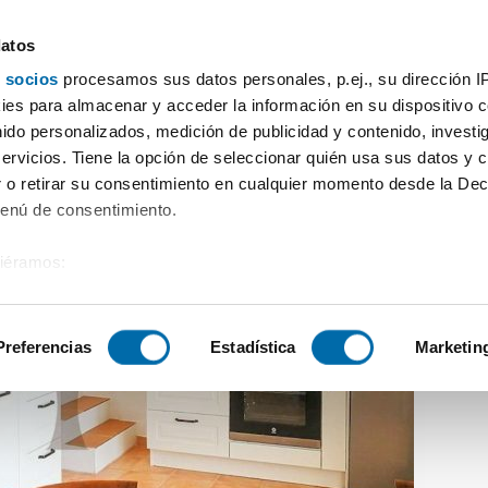
datos
 socios
procesamos sus datos personales, p.ej., su dirección I
nt francesc de s'estany)
Alquiler piso piscina
es para almacenar y acceder la información en su dispositivo co
nido personalizados, medición de publicidad y contenido, investi
servicios. Tiene la opción de seleccionar quién usa sus datos y 
 o retirar su consentimiento en cualquier momento desde la Dec
Menú de consentimiento.
siéramos:
 sobre su ubicación geográfica que puede tener una precisión de
tivo analizándolo activamente para buscar características específ
Preferencias
Estadística
Marketin
sobre cómo se procesan sus datos personales y establezca su
 de datos
. Puede cambiar o retirar su consentimiento en cualq
es.