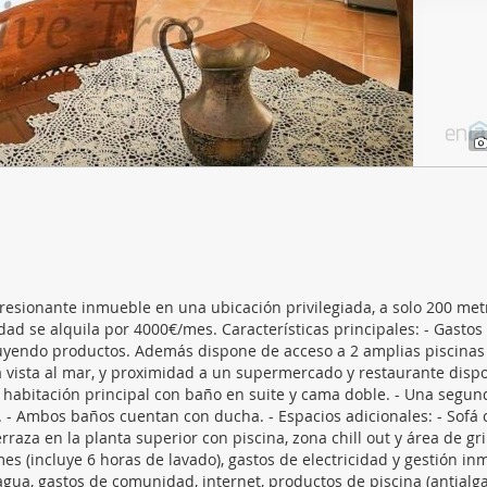
web se usan para personalizar el contenido y los anuncios, ofrec
ar el tráfico. Además, compartimos información sobre el uso que
tners de redes sociales, publicidad y análisis web, quienes pue
ación que les haya proporcionado o que hayan recopilado a parti
vicios.
esionante inmueble en una ubicación privilegiada, a solo 200 met
d se alquila por 4000€/mes. Características principales: - Gastos 
luyendo productos. Además dispone de acceso a 2 amplias piscinas
osa vista al mar, y proximidad a un supermercado y restaurante disp
na habitación principal con baño en suite y cama doble. - Una segun
o. - Ambos baños cuentan con ducha. - Espacios adicionales: - Sofá
raza en la planta superior con piscina, zona chill out y área de gril
es (incluye 6 horas de lavado), gastos de electricidad y gestión inm
agua, gastos de comunidad, internet, productos de piscina (antialga