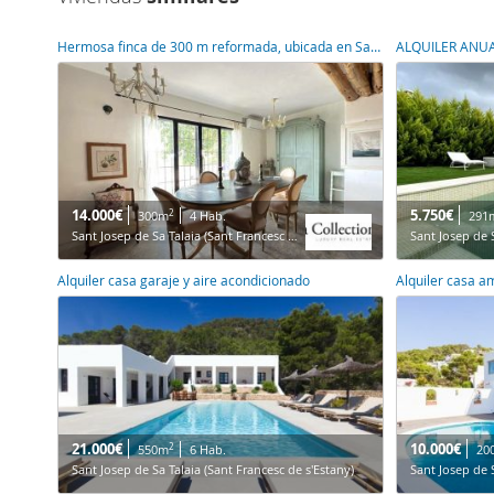
Hermosa finca de 300 m reformada, ubicada en Sa Caleta, Ibiza
14.000€
5.750€
2
300m
4 Hab.
291
Sant Josep de Sa Talaia (Sant Francesc de s'Estany)
Alquiler casa garaje y aire acondicionado
Alquiler casa a
21.000€
10.000€
2
550m
6 Hab.
20
Sant Josep de Sa Talaia (Sant Francesc de s'Estany)
Sant Josep de S