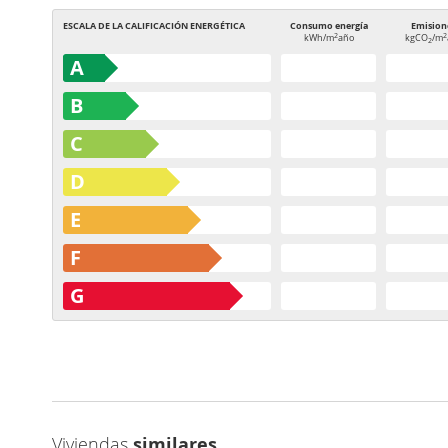
ESCALA DE LA CALIFICACIÓN ENERGÉTICA
Consumo energía
Emision
2
2
kWh/m
año
kgCO
/m
2
A
B
C
D
E
F
G
Viviendas
similares