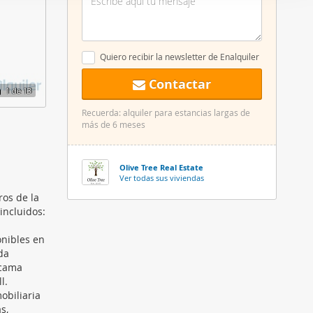
er funciones
 haga del
den
Quiero recibir la newsletter de Enalquiler
r del uso
Contactar
1
de 13
Recuerda: alquiler para estancias largas de
más de 6 meses
Olive Tree Real Estate
Ver todas sus viviendas
ros de la
incluidos:
onibles en
da
 cama
l.
obiliaria
s,