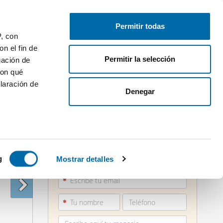
Publica gratis
Inicia sesión
Permitir todas
P, con
n el fin de
Permitir la selección
gación de
con qué
laración de
Denegar
 varios
871 21...
icas (huellas
g
Mostrar detalles
Ver teléfono
s
uier momento