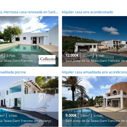
ALQUILER ANUAL-Hermosa casa renovada en Sant Josep, Ibiza
Alquiler casa aire acondicionado
12.000€
2
2
m
5 Hab.
502m
4 Hab.
Sant Josep de Sa Talaia (Sant Francesc de s'Estany)
Sant Josep de Sa Talaia (Sant Francesc de s
mueblada piscina
Alquiler casa amueblada aire acondicion
9.000€
2
2
0m
4 Hab.
296m
4 Hab.
a Talaia (Sant Francesc de s'Estany)
Sant Josep de Sa Talaia (Sant Francesc de s