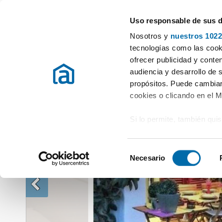
Uso responsable de sus 
Especialistas en pisos en alquiler
Nosotros y
nuestros 1022
Alquiler Pisos Cádiz
Alquiler Pisos San roque
Alquiler piso terraz
tecnologías como las cooki
ofrecer publicidad y conte
audiencia y desarrollo de 
propósitos. Puede cambiar
cookies o clicando en el 
Si lo permite, también qui
Recopilar información
metros
S
Identificar su disposi
Necesario
e
digitales)
l
Obtenga más información 
e
preferencias en la
sección
c
en la Declaración de cooki
c