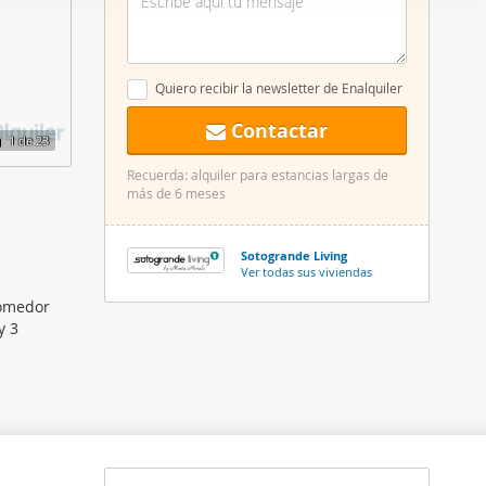
er funciones
 haga del
den
Quiero recibir la newsletter de Enalquiler
r del uso
Contactar
1
de 23
Recuerda: alquiler para estancias largas de
más de 6 meses
Sotogrande Living
Ver todas sus viviendas
comedor
y 3