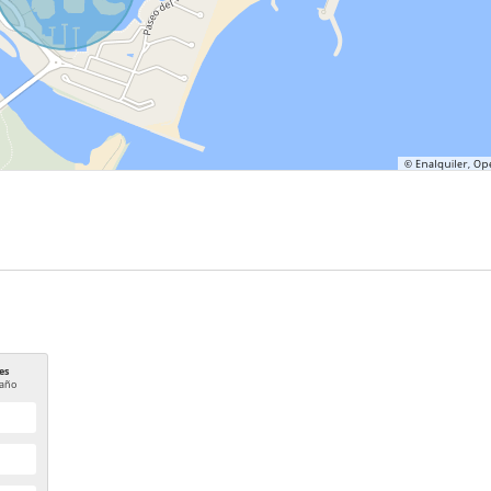
es
año