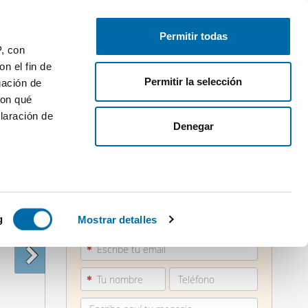
Publica gratis
Inicia sesión
Permitir todas
P, con
n el fin de
Permitir la selección
gación de
con qué
laración de
Denegar
 varios
856 00...
icas (huellas
g
Mostrar detalles
Ver teléfono
s
uier momento