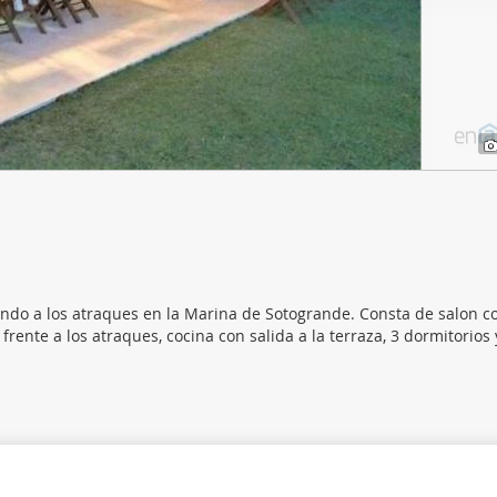
web se usan para personalizar el contenido y los anuncios, ofrec
ar el tráfico. Además, compartimos información sobre el uso que
tners de redes sociales, publicidad y análisis web, quienes pue
ación que les haya proporcionado o que hayan recopilado a parti
vicios.
ando a los atraques en la Marina de Sotogrande. Consta de salon 
rente a los atraques, cocina con salida a la terraza, 3 dormitorios 