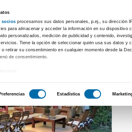
datos
 socios
procesamos sus datos personales, p.ej., su dirección I
a San Roque
es para almacenar y acceder la información en su dispositivo co
nido personalizados, medición de publicidad y contenido, investi
servicios. Tiene la opción de seleccionar quién usa sus datos y 
 o retirar su consentimiento en cualquier momento desde la Dec
Menú de consentimiento.
siéramos:
 sobre su ubicación geográfica que puede tener una precisión de
tivo analizándolo activamente para buscar características específ
Preferencias
Estadística
Marketin
sobre cómo se procesan sus datos personales y establezca su
 de datos
. Puede cambiar o retirar su consentimiento en cualq
es.