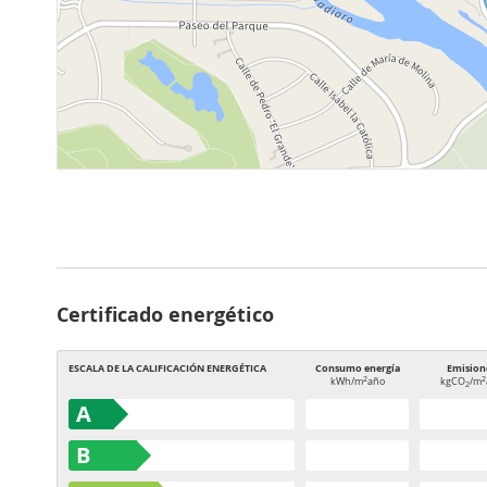
Certificado energético
ESCALA DE LA CALIFICACIÓN ENERGÉTICA
Consumo energía
Emision
2
2
kWh/m
año
kgCO
/m
2
A
B