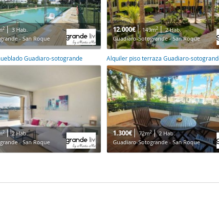
12.000€
2
2
m
3 Hab.
149m
2 Hab.
grande - San Roque
Guadiaro-Sotogrande - San Roque
amueblado Guadiaro-sotogrande
Alquiler piso terraza Guadiaro-sotogran
1.300€
2
2
m
2 Hab.
72m
2 Hab.
grande - San Roque
Guadiaro-Sotogrande - San Roque