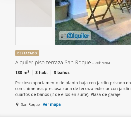
i
Las cookies de este sitio 
ó
de redes sociales y analiz
n
sitio web con nuestros par
d
combinarla con otra inform
e
que haya hecho de sus ser
c
o
n
DESTACADO
s
Alquiler piso terraza San Roque
Ref: 1204
e
n
2
130 m
3 hab.
3 baños
t
Precioso apartamento de planta baja con jardin privado d
i
con chimenea, preciosa zona de terraza exterior con jardin f
m
cuartos de baños (2 de ellos en suite). Plaza de garaje.
i
San Roque -
Ver mapa
e
n
t
o