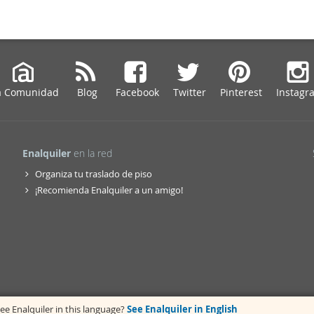
a Comunidad
Blog
Facebook
Twitter
Pinterest
Instagr
Enalquiler
en la red
Organiza tu traslado de piso
¡Recomienda Enalquiler a un amigo!
ee Enalquiler in this language?
See Enalquiler in English