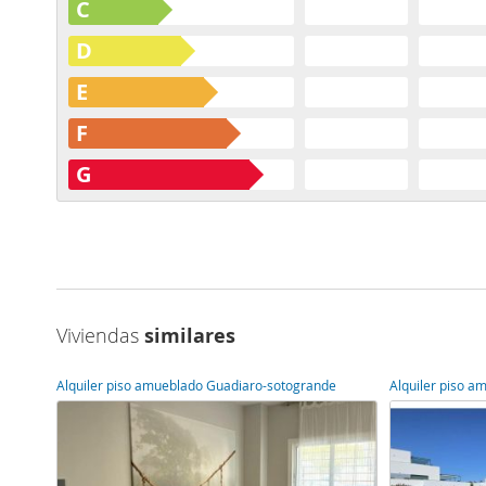
C
D
E
F
G
Viviendas
similares
Alquiler piso amueblado Guadiaro-sotogrande
Alquiler piso 