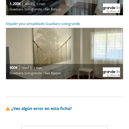
1.200€
2
40m
0 Hab.
Guadiaro-Sotogrande - San Roque
Alquiler piso amueblado Guadiaro-sotogrande
900€
2
50m
1 Hab.
Guadiaro-Sotogrande - San Roque
¿Ves algún error en esta ficha?