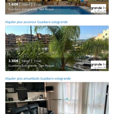
1.400€
2
100m
2 Hab.
Guadiaro-Sotogrande - San Roque
Alquiler piso ascensor Guadiaro-sotogrande
3.300€
2
180m
3 Hab.
Guadiaro-Sotogrande - San Roque
Alquiler piso amueblado Guadiaro-sotogrande