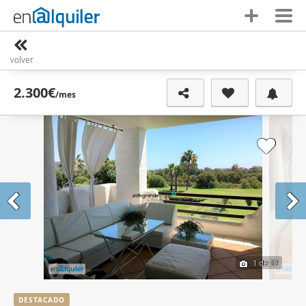
volver
2.300€
/mes
1
de 12
DESTACADO