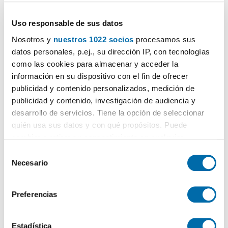
Uso responsable de sus datos
Nosotros y
nuestros 1022 socios
procesamos sus
datos personales, p.ej., su dirección IP, con tecnologías
como las cookies para almacenar y acceder la
información en su dispositivo con el fin de ofrecer
publicidad y contenido personalizados, medición de
publicidad y contenido, investigación de audiencia y
desarrollo de servicios. Tiene la opción de seleccionar
quién usa sus datos y con qué propósitos. Puede
Certificado energético
cambiar o retirar su consentimiento en cualquier
momento desde la Declaración de cookies o clicando en
S
ESCALA DE LA CALIFICACIÓN ENERGÉTICA
Consumo energía
Emisiones
2
2
kWh/m
año
kgCO
/m
año
el Menú de consentimiento.
2
Necesario
e
A
l
Si lo permite, también quisiéramos:
e
B
Preferencias
Recopilar información sobre su ubicación geográfica
c
C
que puede tener una precisión de varios metros
c
Identificar su dispositivo analizándolo activamente
i
Estadística