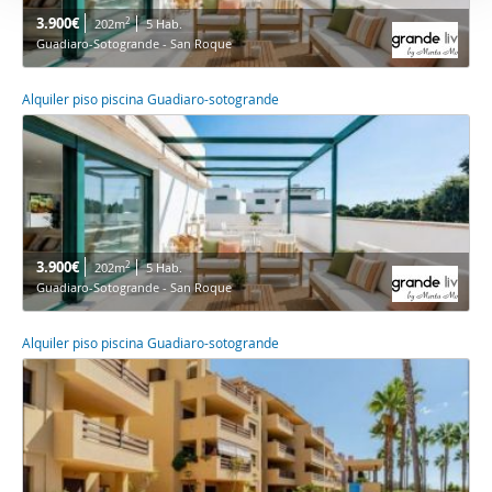
3.900€
2
202m
5 Hab.
Guadiaro-Sotogrande - San Roque
Alquiler piso piscina Guadiaro-sotogrande
3.900€
2
202m
5 Hab.
Guadiaro-Sotogrande - San Roque
Alquiler piso piscina Guadiaro-sotogrande