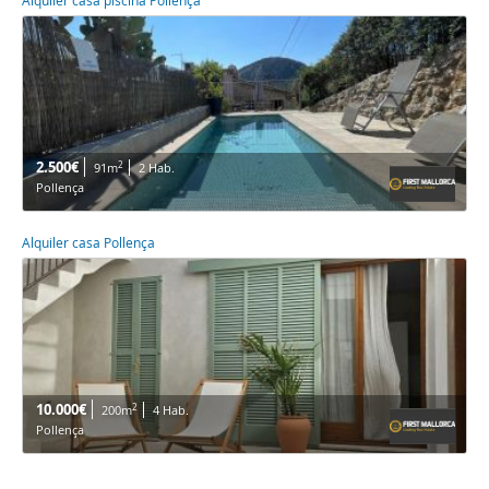
Alquiler casa piscina Pollença
2.500€
2
91m
2 Hab.
Pollença
Alquiler casa Pollença
10.000€
2
200m
4 Hab.
Pollença