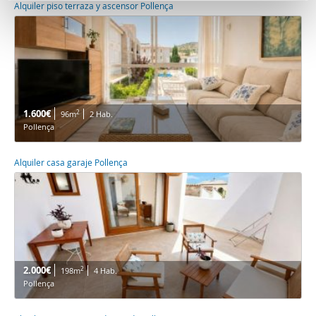
n
partir del uso que haya hecho de sus servicios.
Alquiler piso terraza y ascensor Pollença
t
o
1.600€
2
96m
2 Hab.
Pollença
Alquiler casa garaje Pollença
2.000€
2
198m
4 Hab.
Pollença