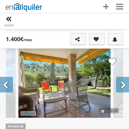
volver
1.400€
/mes
1
de 18
PREMIUM