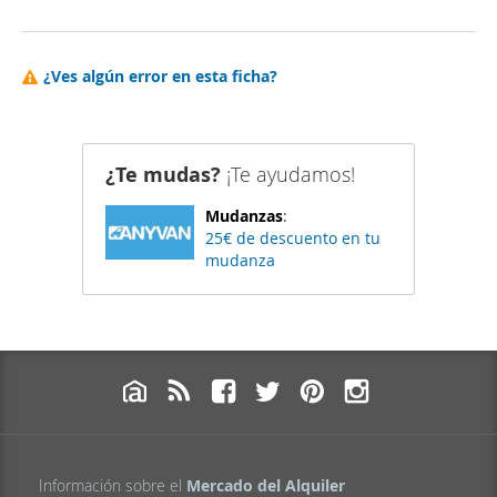
¿Ves algún error en esta ficha?
¿Te mudas?
¡Te ayudamos!
Mudanzas
:
25€ de descuento en tu
mudanza
Información sobre el
Mercado del Alquiler