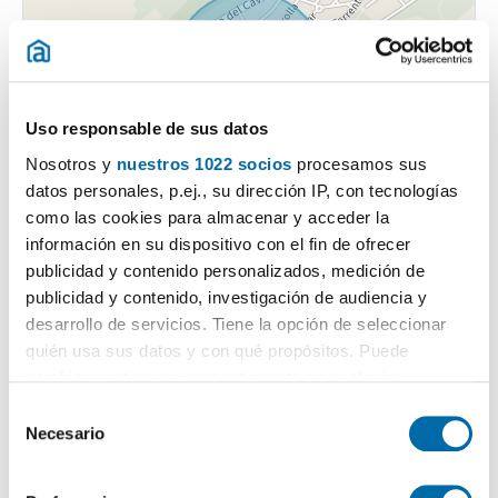
Uso responsable de sus datos
Nosotros y
nuestros 1022 socios
procesamos sus
datos personales, p.ej., su dirección IP, con tecnologías
como las cookies para almacenar y acceder la
información en su dispositivo con el fin de ofrecer
publicidad y contenido personalizados, medición de
publicidad y contenido, investigación de audiencia y
desarrollo de servicios. Tiene la opción de seleccionar
quién usa sus datos y con qué propósitos. Puede
cambiar o retirar su consentimiento en cualquier
momento desde la Declaración de cookies o clicando en
S
Certificado energético
el Menú de consentimiento.
Necesario
e
l
Si lo permite, también quisiéramos:
ESCALA DE LA CALIFICACIÓN ENERGÉTICA
Consumo energía
Emisiones
e