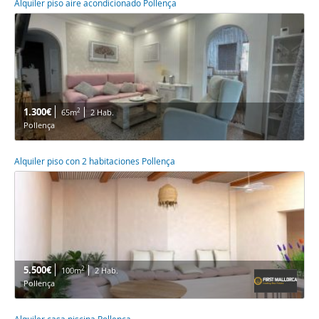
Alquiler piso aire acondicionado Pollença
1.300€
2
65m
2 Hab.
Pollença
Alquiler piso con 2 habitaciones Pollença
5.500€
2
100m
2 Hab.
Pollença