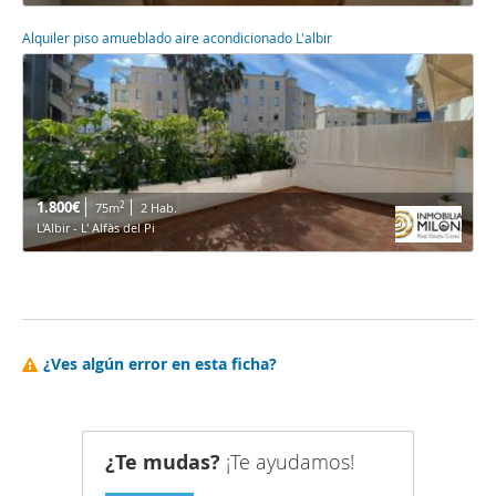
Alquiler piso amueblado aire acondicionado L'albir
1.800€
2
75m
2 Hab.
L'Albir - L' Alfàs del Pi
¿Ves algún error en esta ficha?
¿Te mudas?
¡Te ayudamos!