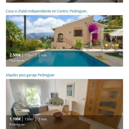
Casa o chalet independiente en Centro, Pedreguer,
2.500€
2
110m
2 Hab.
Pedreguer
Alquiler piso garaje Pedreguer
1.100€
2
130m
3 Hab.
Pedreguer