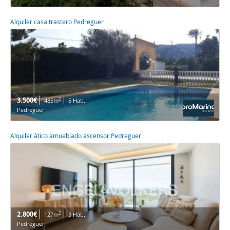
Alquiler casa trastero Pedreguer
3.500€
2
485m
5 Hab.
Pedreguer
Alquiler ático amueblado ascensor Pedreguer
2.800€
2
127m
3 Hab.
Pedreguer