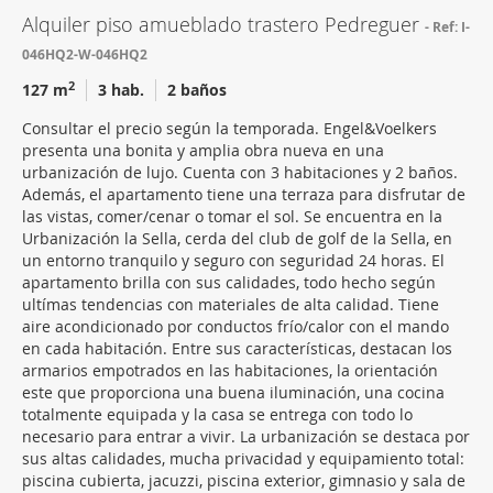
Alquiler piso amueblado trastero Pedreguer
Ref: I-
046HQ2-W-046HQ2
2
127 m
3 hab.
2 baños
Consultar el precio según la temporada. Engel&Voelkers
presenta una bonita y amplia obra nueva en una
urbanización de lujo. Cuenta con 3 habitaciones y 2 baños.
Además, el apartamento tiene una terraza para disfrutar de
las vistas, comer/cenar o tomar el sol. Se encuentra en la
Urbanización la Sella, cerda del club de golf de la Sella, en
un entorno tranquilo y seguro con seguridad 24 horas. El
apartamento brilla con sus calidades, todo hecho según
ultímas tendencias con materiales de alta calidad. Tiene
aire acondicionado por conductos frío/calor con el mando
en cada habitación. Entre sus características, destacan los
armarios empotrados en las habitaciones, la orientación
este que proporciona una buena iluminación, una cocina
totalmente equipada y la casa se entrega con todo lo
necesario para entrar a vivir. La urbanización se destaca por
sus altas calidades, mucha privacidad y equipamiento total:
piscina cubierta, jacuzzi, piscina exterior, gimnasio y sala de