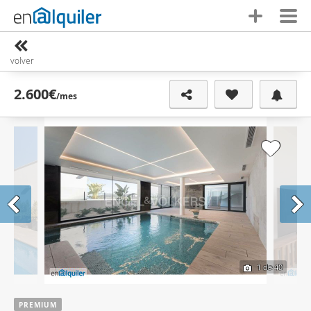
volver
2.600€
/mes
1
de 40
PREMIUM