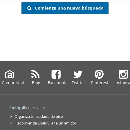
web se usan para personalizar el contenido y los anuncios, ofrec
Comienza una nueva búsqueda
ar el tráfico. Además, compartimos información sobre el uso que
tners de redes sociales, publicidad y análisis web, quienes pue
ación que les haya proporcionado o que hayan recopilado a parti
vicios.
a Comunidad
Blog
Facebook
Twitter
Pinterest
Instagr
Enalquiler
en la red
Organiza tu traslado de piso
¡Recomienda Enalquiler a un amigo!