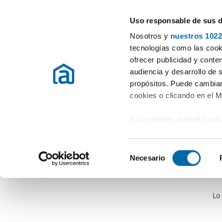
Uso responsable de sus 
Especialistas en pisos en alquiler
Nosotros y
nuestros 1022
tecnologías como las cooki
ofrecer publicidad y conte
audiencia y desarrollo de 
propósitos. Puede cambiar
cookies o clicando en el 
Si lo permite, también qui
Recopilar información
metros
S
Identificar su disposi
Necesario
e
digitales)
l
Obtenga más información 
e
preferencias en la
sección
Lo
c
en la Declaración de cooki
c