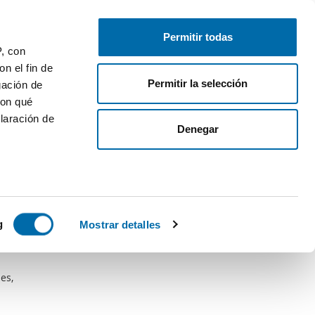
Publica gratis
Inicia sesión
Permitir todas
P, con
n el fin de
Permitir la selección
gación de
con qué
laración de
Denegar
 varios
icas (huellas
g
Mostrar detalles
s
uier momento
es,