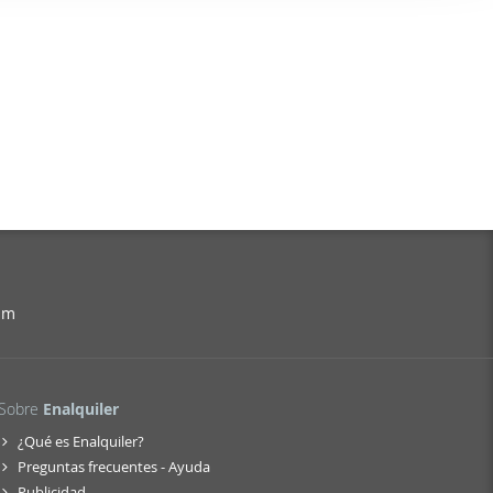
er funciones
 haga del
den
r del uso
am
Sobre
Enalquiler
¿Qué es Enalquiler?
Preguntas frecuentes - Ayuda
Publicidad