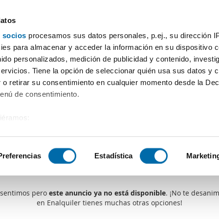
datos
 socios
procesamos sus datos personales, p.ej., su dirección I
es para almacenar y acceder la información en su dispositivo co
nido personalizados, medición de publicidad y contenido, investi
servicios. Tiene la opción de seleccionar quién usa sus datos y 
 o retirar su consentimiento en cualquier momento desde la Dec
Menú de consentimiento.
siéramos:
 sobre su ubicación geográfica que puede tener una precisión de
tivo analizándolo activamente para buscar características específ
Preferencias
Estadística
Marketin
Alguien se te ha adelantado
sobre cómo se procesan sus datos personales y establezca su
 de datos
. Puede cambiar o retirar su consentimiento en cualq
 sentimos pero
este anuncio ya no está disponible
. ¡No te desanim
en Enalquiler tienes muchas otras opciones!
es.