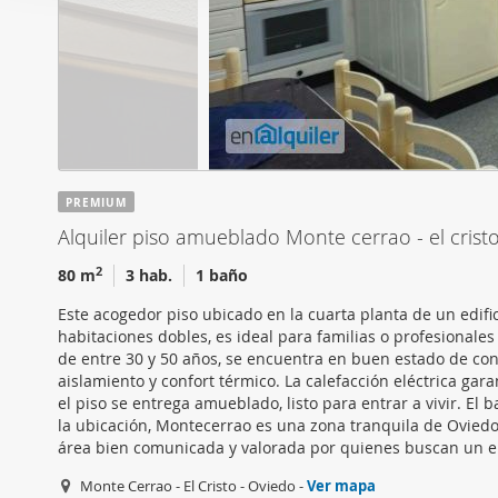
i
Las cookies de este sitio 
ó
de redes sociales y analiz
n
sitio web con nuestros par
d
combinarla con otra inform
e
que haya hecho de sus ser
c
o
n
PREMIUM
s
Alquiler piso amueblado Monte cerrao - el crist
e
n
2
80 m
3 hab.
1 baño
t
Este acogedor piso ubicado en la cuarta planta de un edifi
i
habitaciones dobles, es ideal para familias o profesionale
m
de entre 30 y 50 años, se encuentra en buen estado de cons
i
aislamiento y confort térmico. La calefacción eléctrica ga
el piso se entrega amueblado, listo para entrar a vivir. E
e
la ubicación, Montecerrao es una zona tranquila de Oviedo 
n
área bien comunicada y valorada por quienes buscan un en
t
o
Monte Cerrao - El Cristo - Oviedo -
Ver mapa