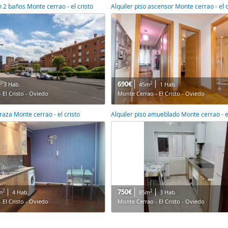
n 2 baños Monte cerrao - el cristo
Alquiler piso ascensor Monte cerrao - el c
690€
2
3 Hab.
45m
1 Hab.
 El Cristo - Oviedo
Monte Cerrao - El Cristo - Oviedo
rraza Monte cerrao - el cristo
Alquiler piso amueblado Monte cerrao - el
750€
2
2
m
4 Hab.
85m
3 Hab.
 El Cristo - Oviedo
Monte Cerrao - El Cristo - Oviedo