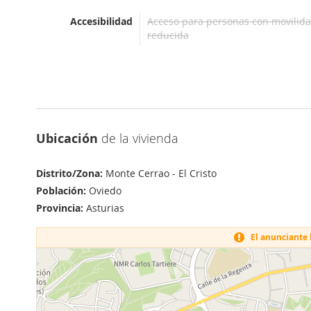
Accesibilidad
Acceso para personas con movilid
reducida
Ubicación
de la vivienda
Distrito/Zona:
Monte Cerrao - El Cristo
Población:
Oviedo
Provincia:
Asturias
El anunciante h