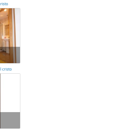
risto
 cristo