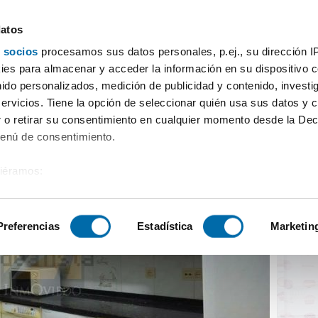
datos
 socios
procesamos sus datos personales, p.ej., su dirección I
do Monte cerrao - el cristo
es para almacenar y acceder la información en su dispositivo co
nido personalizados, medición de publicidad y contenido, investi
servicios. Tiene la opción de seleccionar quién usa sus datos y 
 o retirar su consentimiento en cualquier momento desde la Dec
Menú de consentimiento.
siéramos:
 sobre su ubicación geográfica que puede tener una precisión de
tivo analizándolo activamente para buscar características específ
Preferencias
Estadística
Marketin
sobre cómo se procesan sus datos personales y establezca su
 de datos
. Puede cambiar o retirar su consentimiento en cualq
es.