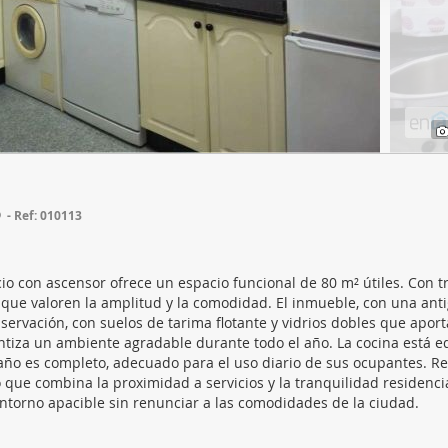
web se usan para personalizar el contenido y los anuncios, ofrec
ar el tráfico. Además, compartimos información sobre el uso que
tners de redes sociales, publicidad y análisis web, quienes pue
ación que les haya proporcionado o que hayan recopilado a parti
vicios.
o
Ref: 010113
cio con ascensor ofrece un espacio funcional de 80 m² útiles. Con t
s que valoren la amplitud y la comodidad. El inmueble, con una an
ervación, con suelos de tarima flotante y vidrios dobles que apor
rantiza un ambiente agradable durante todo el año. La cocina está 
l baño es completo, adecuado para el uso diario de sus ocupantes. R
que combina la proximidad a servicios y la tranquilidad residencia
torno apacible sin renunciar a las comodidades de la ciudad.