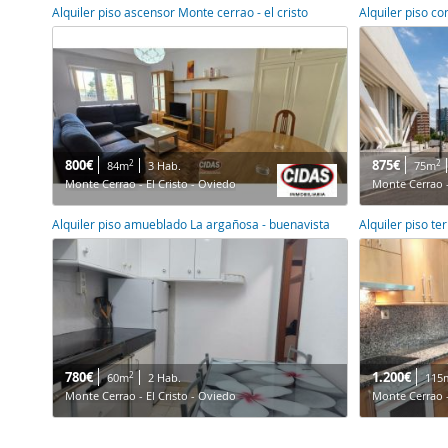
Alquiler piso ascensor Monte cerrao - el cristo
Alquiler piso co
800€
875€
2
2
84m
3 Hab.
75m
Monte Cerrao - El Cristo - Oviedo
Monte Cerrao -
Alquiler piso amueblado La argañosa - buenavista
Alquiler piso te
780€
1.200€
2
60m
2 Hab.
115
Monte Cerrao - El Cristo - Oviedo
Monte Cerrao -