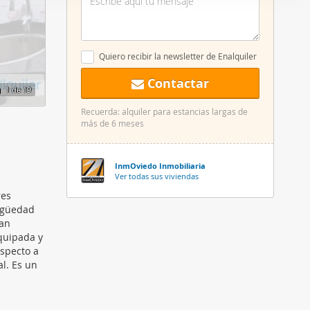
er funciones
 haga del
den
Quiero recibir la newsletter de Enalquiler
r del uso
Contactar
1
de 19
Recuerda: alquiler para estancias largas de
más de 6 meses
InmOviedo Inmobiliaria
Ver todas sus viviendas
res
tigüedad
tan
equipada y
especto a
l. Es un