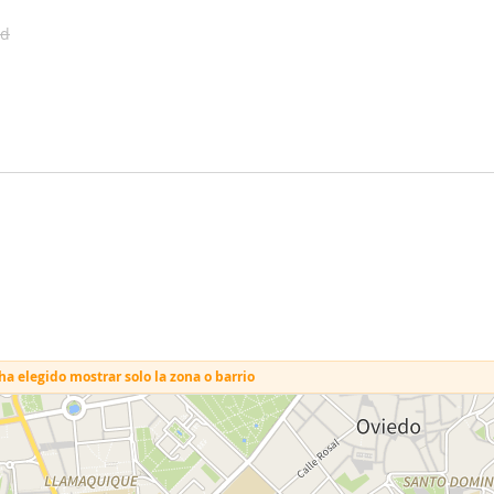
ad
a elegido mostrar solo la zona o barrio