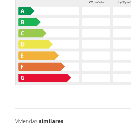
2
2
kWh/m
año
kgCO
/m
2
A
B
C
D
E
F
G
Viviendas
similares