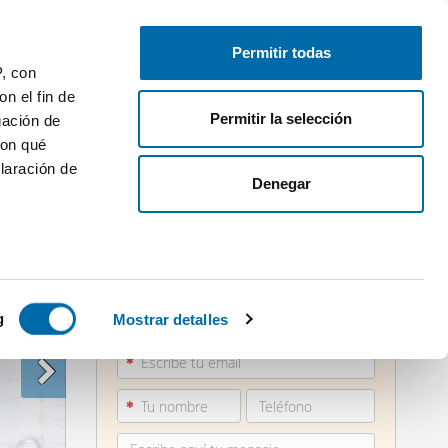
Publica gratis
Inicia sesión
Permitir todas
P, con
n el fin de
Permitir la selección
gación de
con qué
laración de
Denegar
 varios
984 26...
icas (huellas
g
Mostrar detalles
Ver teléfono
s
uier momento