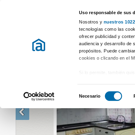
Uso responsable de sus 
Especialistas en pisos en alquiler
Nosotros y
nuestros 1022
Alquiler Pisos Asturias
Alquiler Pisos Oviedo
Alquiler piso amuebla
tecnologías como las cooki
ofrecer publicidad y conte
audiencia y desarrollo de 
propósitos. Puede cambiar
cookies o clicando en el 
Si lo permite, también qui
Recopilar información
metros
S
Identificar su disposi
Necesario
e
digitales)
l
Obtenga más información 
e
preferencias en la
sección
c
en la Declaración de cooki
c