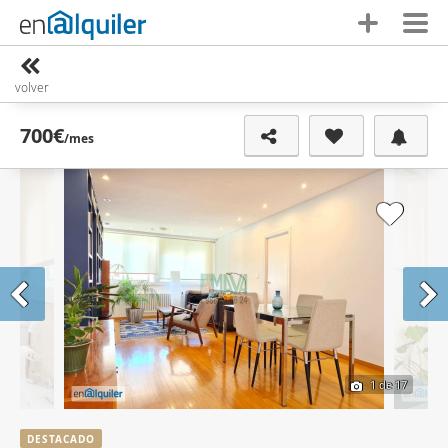
volver
700€
/mes
1
de 17
DESTACADO