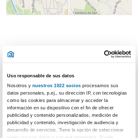
Certificado energético
Uso responsable de sus datos
ESCALA DE LA CALIFICACIÓN ENERGÉTICA
Consumo energía
Emisiones
2
2
kWh/m
año
kgCO
/m
año
2
Nosotros y
nuestros 1022 socios
procesamos sus
A
datos personales, p.ej., su dirección IP, con tecnologías
como las cookies para almacenar y acceder la
B
información en su dispositivo con el fin de ofrecer
C
publicidad y contenido personalizados, medición de
publicidad y contenido, investigación de audiencia y
D
desarrollo de servicios. Tiene la opción de seleccionar
E
quién usa sus datos y con qué propósitos. Puede