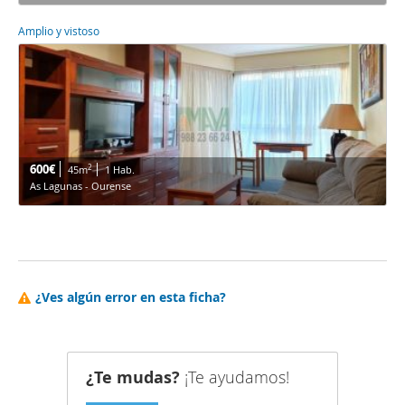
Amplio y vistoso
600€
2
45m
1 Hab.
As Lagunas - Ourense
¿Ves algún error en esta ficha?
¿Te mudas?
¡Te ayudamos!