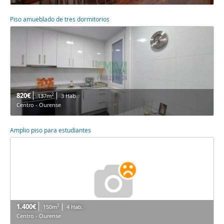
Piso amueblado de tres dormitorios
820€
2
137m
3 Hab.
Centro - Ourense
Amplio piso para estudiantes
1.400€
2
150m
4 Hab.
Centro - Ourense