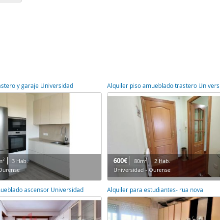
astero y garaje Universidad
Alquiler piso amueblado trastero Univer
600€
2
2
m
3 Hab.
80m
2 Hab.
 Ourense
Universidad - Ourense
mueblado ascensor Universidad
Alquiler para estudiantes- rua nova