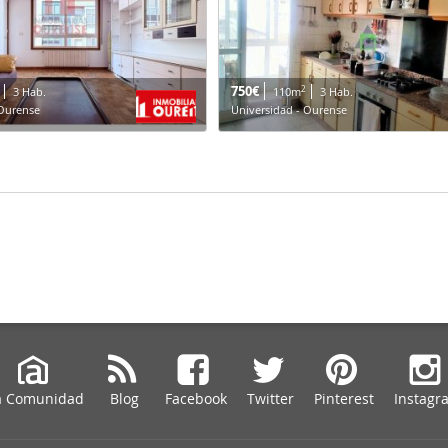
750€
2
3 Hab.
110m
3 Hab.
 Ourense
Universidad - Ourense
a Comunidad
Blog
Facebook
Twitter
Pinterest
Instagr