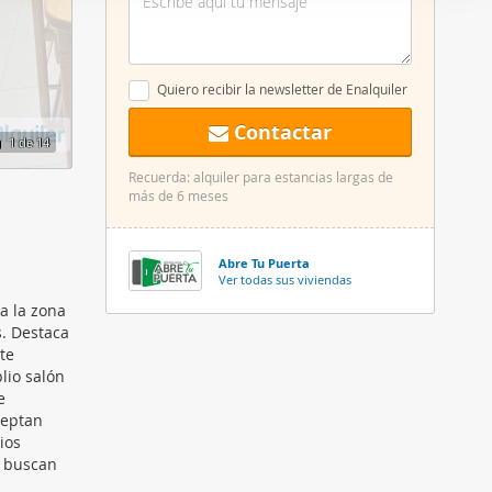
er funciones
 haga del
den
Quiero recibir la newsletter de Enalquiler
r del uso
Contactar
1
de 14
Recuerda: alquiler para estancias largas de
más de 6 meses
Abre Tu Puerta
Ver todas sus viviendas
a la zona
s. Destaca
te
lio salón
e
ceptan
ios
s buscan