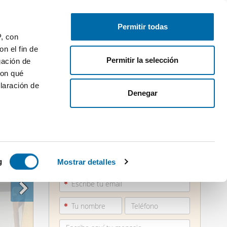
Publica gratis
Inicia sesión
Permitir todas
P, con
n el fin de
Permitir la selección
gación de
con qué
laración de
Denegar
 varios
988 65...
icas (huellas
g
Mostrar detalles
Ver teléfono
s
uier momento