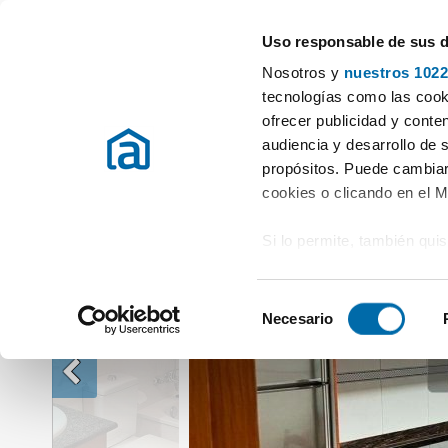
Uso responsable de sus 
Especialistas en pisos en alquiler
Nosotros y
nuestros 1022
Alquiler Pisos Ourense
Alquiler Pisos Ourense (capital)
Piso en al
tecnologías como las cooki
ofrecer publicidad y conte
audiencia y desarrollo de 
propósitos. Puede cambiar
cookies o clicando en el 
Si lo permite, también qui
Recopilar información
metros
S
Identificar su disposi
Necesario
e
digitales)
l
Obtenga más información 
e
preferencias en la
sección
c
en la Declaración de cooki
c