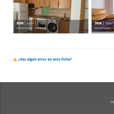
800€
900€
2
2
62m
2 Hab.
105m
Universidad - Ourense
Universidad -
¿Ves algún error en esta ficha?
L