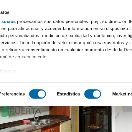
datos
 socios
procesamos sus datos personales, p.ej., su dirección I
quiler para estudiantes en la zona de lagunas
es para almacenar y acceder la información en su dispositivo co
nido personalizados, medición de publicidad y contenido, investi
servicios. Tiene la opción de seleccionar quién usa sus datos y 
 o retirar su consentimiento en cualquier momento desde la Dec
Menú de consentimiento.
siéramos:
 sobre su ubicación geográfica que puede tener una precisión de
tivo analizándolo activamente para buscar características específ
Preferencias
Estadística
Marketin
sobre cómo se procesan sus datos personales y establezca su
 de datos
. Puede cambiar o retirar su consentimiento en cualq
es.