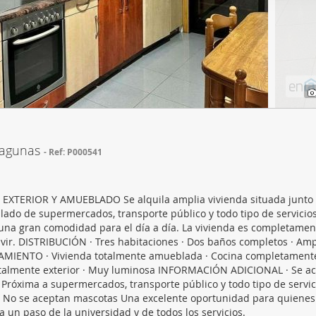
web se usan para personalizar el contenido y los anuncios, ofrec
ar el tráfico. Además, compartimos información sobre el uso que
tners de redes sociales, publicidad y análisis web, quienes pue
ación que les haya proporcionado o que hayan recopilado a parti
vicios.
 lagunas
Ref: P000541
XTERIOR Y AMUEBLADO Se alquila amplia vivienda situada junto 
l lado de supermercados, transporte público y todo tipo de servicio
una gran comodidad para el día a día. La vivienda es completamen
vivir. DISTRIBUCIÓN · Tres habitaciones · Dos baños completos · Amp
PAMIENTO · Vivienda totalmente amueblada · Cocina completament
Totalmente exterior · Muy luminosa INFORMACIÓN ADICIONAL · Se a
 · Próxima a supermercados, transporte público y todo tipo de servic
 · No se aceptan mascotas Una excelente oportunidad para quiene
un paso de la universidad y de todos los servicios.