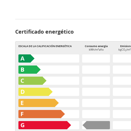
Certificado energético
ESCALA DE LA CALIFICACIÓN ENERGÉTICA
Consumo energía
Emision
2
2
kWh/m
año
kgCO
/m
2
A
B
C
D
E
F
G