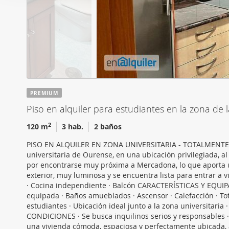
i
Las cookies de este sitio 
ó
de redes sociales y analiz
n
sitio web con nuestros par
d
combinarla con otra inform
e
que haya hecho de sus ser
c
o
n
PREMIUM
s
Piso en alquiler para estudiantes en la zona de
e
n
2
120 m
3 hab.
2 baños
t
PISO EN ALQUILER EN ZONA UNIVERSITARIA - TOTALMENTE E
i
universitaria de Ourense, en una ubicación privilegiada, a
m
por encontrarse muy próxima a Mercadona, lo que aporta 
i
exterior, muy luminosa y se encuentra lista para entrar a 
· Cocina independiente · Balcón CARACTERÍSTICAS Y EQUI
e
equipada · Baños amueblados · Ascensor · Calefacción · 
n
estudiantes · Ubicación ideal junto a la zona universitaria
t
CONDICIONES · Se busca inquilinos serios y responsables
o
una vivienda cómoda, espaciosa y perfectamente ubicada, a 