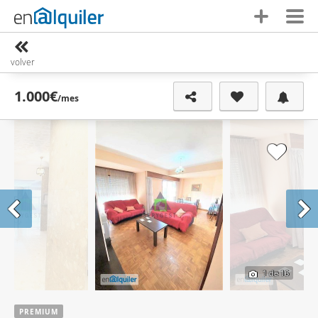
volver
1.000€
/mes
1
de 16
PREMIUM