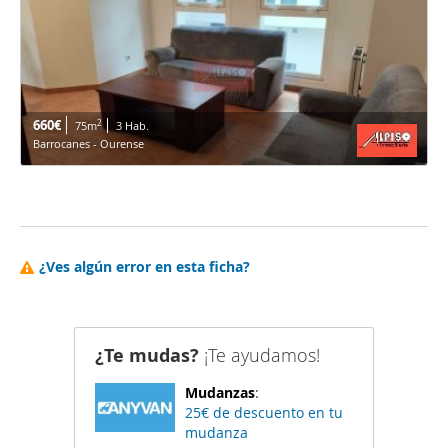
660€
2
75m
3 Hab.
Barrocanes - Ourense
¿Ves algún error en esta ficha?
¿Te mudas?
¡Te ayudamos!
Mudanzas
:
25€ de descuento en tu
mudanza