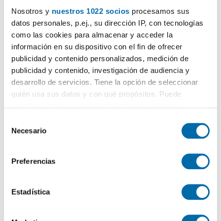
Nosotros y
nuestros 1022 socios
procesamos sus
datos personales, p.ej., su dirección IP, con tecnologías
como las cookies para almacenar y acceder la
información en su dispositivo con el fin de ofrecer
publicidad y contenido personalizados, medición de
Certificado energético
publicidad y contenido, investigación de audiencia y
desarrollo de servicios. Tiene la opción de seleccionar
quién usa sus datos y con qué propósitos. Puede
ESCALA DE LA CALIFICACIÓN ENERGÉTICA
Consumo energía
Emisiones
2
2
kWh/m
año
kgCO
/m
año
2
cambiar o retirar su consentimiento en cualquier
A
momento desde la Declaración de cookies o clicando en
S
el Menú de consentimiento.
B
Necesario
e
l
C
Si lo permite, también quisiéramos:
e
Preferencias
Recopilar información sobre su ubicación geográfica
D
c
que puede tener una precisión de varios metros
c
E
Identificar su dispositivo analizándolo activamente
i
Estadística
para buscar características específicas (huellas
ó
F
digitales)
n