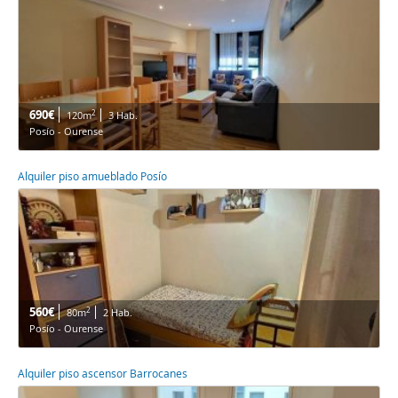
690€
2
120m
3 Hab.
Posío - Ourense
Alquiler piso amueblado Posío
560€
2
80m
2 Hab.
Posío - Ourense
Alquiler piso ascensor Barrocanes