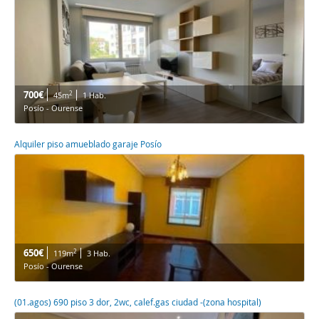
700€
2
45m
1 Hab.
Posío - Ourense
Alquiler piso amueblado garaje Posío
650€
2
119m
3 Hab.
Posío - Ourense
(01.agos) 690 piso 3 dor, 2wc, calef.gas ciudad -(zona hospital)