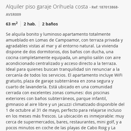
Alquiler piso garaje Orihuela costa
Ref: 187013868-
AVSR009
2
63 m
2 hab.
2 baños
Se alquila bonito y luminoso apartamento totalmente
amueblado en Lomas de Campoamor, con terraza privada y
agradables vistas al mar y al entorno natural. La vivienda
dispone de dos dormitorios, dos baños con ducha, una
cocina completamente equipada, un amplio salón con aire
acondicionado centralizado y acceso directo a la terraza.
Ideal para quienes buscan tranquilidad sin renunciar a la
cercanía de todos los servicios. El apartamento incluye WiFi
gratuito, plaza de garaje subterránea en zona segura y
cuarto de lavandería. Está ubicado en una comunidad
cerrada con excelentes zonas comunes: dos piscinas
exteriores con baños subterráneos, parque infantil,
gimnasio al aire libre y un jacuzzi climatizado disponible del
1 de octubre al 31 de mayo, perfecto para relajarse incluso
en los meses más frescos. La ubicación es inmejorable: muy
cerca de supermercados, bares, restaurantes, mini golf, y a
pocos minutos en coche de las playas de Cabo Roig y La