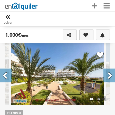
volver
1.000€
/mes
1
de 19
PREMIUM