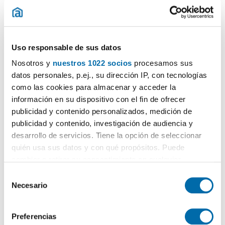
Transporte públicos
Seguridad
Uso responsable de sus datos
Nosotros y
nuestros 1022 socios
procesamos sus
Limpieza
datos personales, p.ej., su dirección IP, con tecnologías
como las cookies para almacenar y acceder la
¿Quieres más información de este barrio?
información en su dispositivo con el fin de ofrecer
Entra en La Comunidad
publicidad y contenido personalizados, medición de
publicidad y contenido, investigación de audiencia y
desarrollo de servicios. Tiene la opción de seleccionar
quién usa sus datos y con qué propósitos. Puede
cambiar o retirar su consentimiento en cualquier
momento desde la Declaración de cookies o clicando en
Certificado energético
S
el Menú de consentimiento.
Necesario
e
l
ESCALA DE LA CALIFICACIÓN ENERGÉTICA
Consumo energía
Emisiones
2
2
kWh/m
año
kgCO
/m
año
Si lo permite, también quisiéramos:
2
e
Preferencias
A
Recopilar información sobre su ubicación geográfica
c