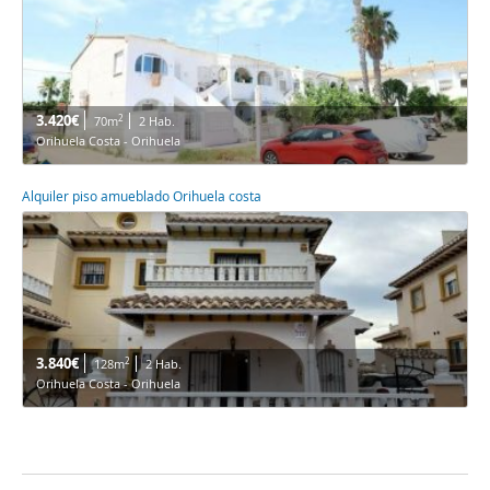
3.420€
2
70m
2 Hab.
Orihuela Costa - Orihuela
Alquiler piso amueblado Orihuela costa
3.840€
2
128m
2 Hab.
Orihuela Costa - Orihuela