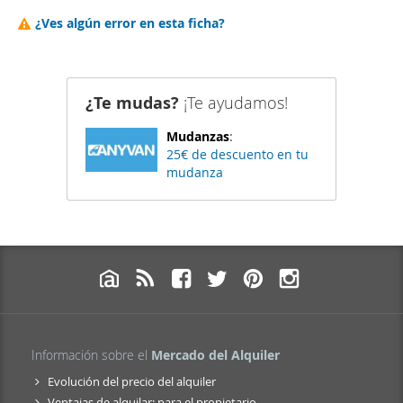
¿Ves algún error en esta ficha?
¿Te mudas?
¡Te ayudamos!
Mudanzas
:
25€ de descuento en tu
mudanza
Información sobre el
Mercado del Alquiler
Evolución del precio del alquiler
Ventajas de alquilar: para el propietario