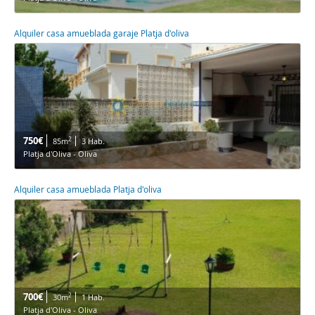
Alquiler casa amueblada garaje Platja d'oliva
750€
2
85m
3 Hab.
Platja d'Oliva - Oliva
Alquiler casa amueblada Platja d'oliva
700€
2
30m
1 Hab.
Platja d'Oliva - Oliva