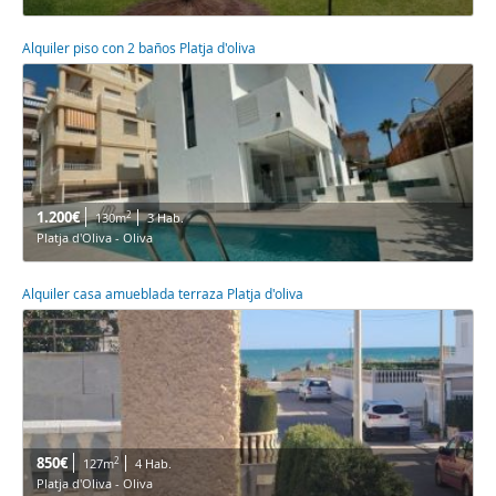
Alquiler piso con 2 baños Platja d'oliva
1.200€
2
130m
3 Hab.
Platja d'Oliva - Oliva
Alquiler casa amueblada terraza Platja d'oliva
850€
2
127m
4 Hab.
Platja d'Oliva - Oliva