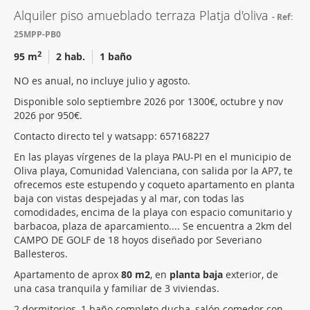
Alquiler piso amueblado terraza Platja d'oliva
Ref:
25MPP-PB0
2
95 m
2 hab.
1 baño
NO es anual, no incluye julio y agosto.
Disponible solo septiembre 2026 por 1300€, octubre y nov
2026 por 950€.
Contacto directo tel y watsapp: 657168227
En las playas vírgenes de la playa PAU-PI en el municipio de
Oliva playa, Comunidad Valenciana, con salida por la AP7, te
ofrecemos este estupendo y coqueto apartamento en planta
baja con vistas despejadas y al mar, con todas las
comodidades, encima de la playa con espacio comunitario y
barbacoa, plaza de aparcamiento.... Se encuentra a 2km del
CAMPO DE GOLF de 18 hoyos diseñado por Severiano
Ballesteros.
Apartamento de aprox
80 m2
, en
planta baja
exterior, de
una casa tranquila y familiar de 3 viviendas.
2 dormitorios, 1 baño completo ducha, salón comedor con