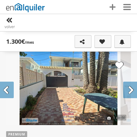
volver
1.300€
/mes
1
de 40
PREMIUM