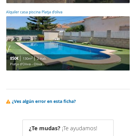
Alquiler casa piscina Platja d'oliva
850€
2
130m
2 Hab.
Platja d'Oliva - Oliva
¿Ves algún error en esta ficha?
¿Te mudas?
¡Te ayudamos!