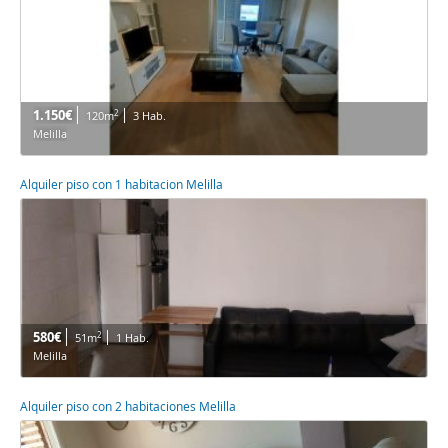
1.150€
2
120m
3 Hab.
Melilla
Alquiler piso con 1 habitacion Melilla
580€
2
51m
1 Hab.
Melilla
Alquiler piso con 2 habitaciones Melilla