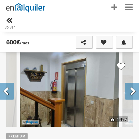
volver
600€
/mes
1
de 7
PREMIUM