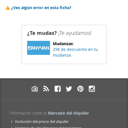
¿Ves algún error en esta ficha?
¿Te mudas?
¡Te ayudamos!
Mudanzas
:
25€ de descuento en tu
mudanza
Información sobre el
Mercado del Alquiler
Evolución del precio del alquiler