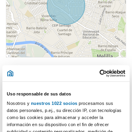
Uso responsable de sus datos
Certificado energético
Nosotros y
nuestros 1022 socios
procesamos sus
datos personales, p.ej., su dirección IP, con tecnologías
como las cookies para almacenar y acceder la
ESCALA DE LA CALIFICACIÓN ENERGÉTICA
Consumo energía
Emisiones
2
2
kWh/m
año
kgCO
/m
año
2
información en su dispositivo con el fin de ofrecer
A
publicidad y contenido personalizados, medición de