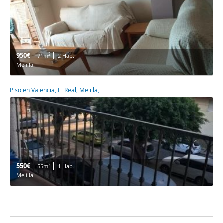
950€
2
71m
2 Hab.
Melilla
Piso en Valencia, El Real, Melilla,
550€
2
55m
1 Hab.
Melilla