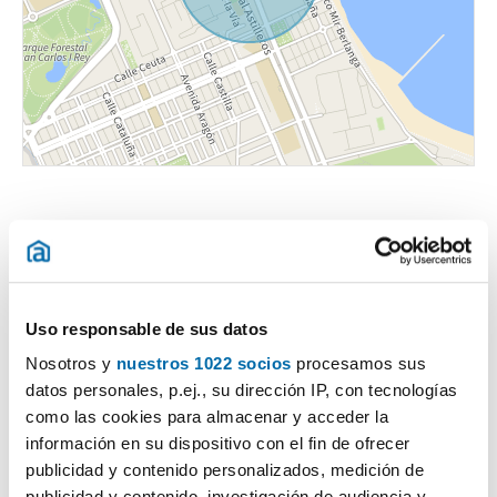
Uso responsable de sus datos
Certificado energético
Nosotros y
nuestros 1022 socios
procesamos sus
datos personales, p.ej., su dirección IP, con tecnologías
ESCALA DE LA CALIFICACIÓN ENERGÉTICA
Consumo energía
Emisiones
2
2
kWh/m
año
kgCO
/m
año
2
como las cookies para almacenar y acceder la
A
información en su dispositivo con el fin de ofrecer
publicidad y contenido personalizados, medición de
B
publicidad y contenido, investigación de audiencia y