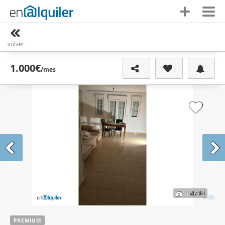
volver
1.000€
/mes
1
de 14
PREMIUM