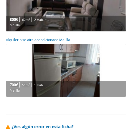
800€
2
62m
2 Hab.
Melilla
Alquiler piso aire acondicionado Melilla
700€
2
51m
1 Hab.
Melilla
¿Ves algún error en esta ficha?