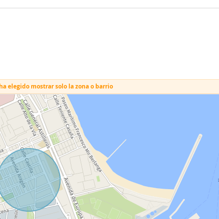
a elegido mostrar solo la zona o barrio