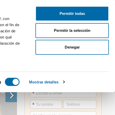
Publica gratis
Inicia sesión
Permitir todas
P, con
n el fin de
Permitir la selección
gación de
con qué
laración de
Denegar
 varios
851 90...
icas (huellas
g
Mostrar detalles
Ver teléfono
s
uier momento