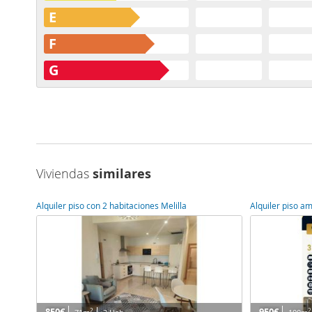
E
F
G
Viviendas
similares
Alquiler piso con 2 habitaciones Melilla
Alquiler piso a
2
2