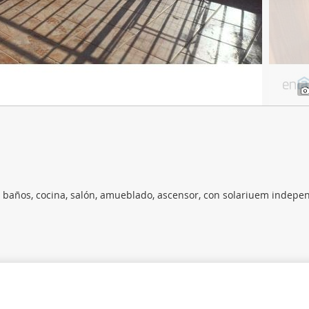
web se usan para personalizar el contenido y los anuncios, ofrec
ar el tráfico. Además, compartimos información sobre el uso que
tners de redes sociales, publicidad y análisis web, quienes pue
ación que les haya proporcionado o que hayan recopilado a parti
vicios.
, 2 baños, cocina, salón, amueblado, ascensor, con solariuem indepe