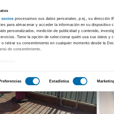
datos
 socios
procesamos sus datos personales, p.ej., su dirección I
on 2 baños Melilla
es para almacenar y acceder la información en su dispositivo co
nido personalizados, medición de publicidad y contenido, investi
servicios. Tiene la opción de seleccionar quién usa sus datos y 
 o retirar su consentimiento en cualquier momento desde la Dec
Menú de consentimiento.
siéramos:
 sobre su ubicación geográfica que puede tener una precisión de
tivo analizándolo activamente para buscar características específ
Preferencias
Estadística
Marketin
sobre cómo se procesan sus datos personales y establezca su
 de datos
. Puede cambiar o retirar su consentimiento en cualq
es.