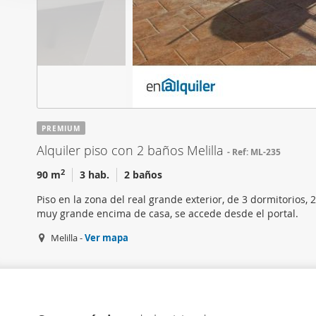
i
Las cookies de este sitio 
ó
de redes sociales y analiz
n
sitio web con nuestros par
d
combinarla con otra inform
e
que haya hecho de sus ser
c
o
n
PREMIUM
s
Alquiler piso con 2 baños Melilla
Ref: ML-235
e
n
2
90 m
3 hab.
2 baños
t
Piso en la zona del real grande exterior, de 3 dormitorios
i
muy grande encima de casa, se accede desde el portal.
m
Melilla -
Ver mapa
i
e
n
t
o