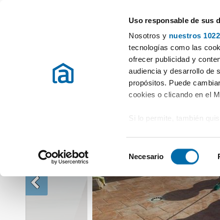
Uso responsable de sus 
Especialistas en pisos en alquiler
Nosotros y
nuestros 1022
Alquiler Pisos Melilla
Alquiler Pisos Melilla (capital)
Alquiler piso c
tecnologías como las cooki
ofrecer publicidad y conte
audiencia y desarrollo de 
propósitos. Puede cambiar
cookies o clicando en el 
Si lo permite, también qui
Recopilar información
metros
S
Identificar su disposi
Necesario
e
digitales)
l
Obtenga más información 
e
preferencias en la
sección
c
en la Declaración de cooki
c