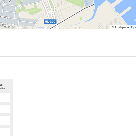
es
año