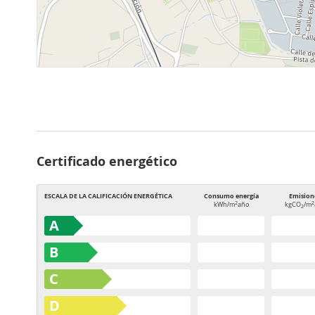
Certificado energético
ESCALA DE LA CALIFICACIÓN ENERGÉTICA
Consumo energía
Emision
2
2
kWh/m
año
kgCO
/m
2
A
B
C
D