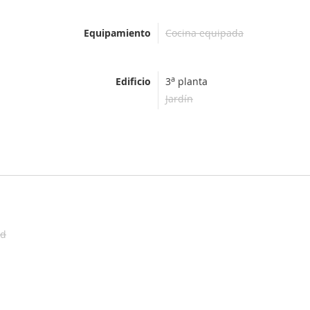
Equipamiento
Cocina equipada
a
Edificio
3
planta
Jardín
ad