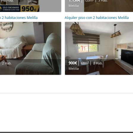
1.150€
3 Hab.
120m
3 Hab.
Melilla
n 2 habitaciones Melilla
Alquiler piso con 2 habitaciones Melilla
900€
2
2 Hab.
68m
2 Hab.
Melilla