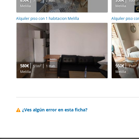
850€
950€
71m
2 Hab.
100m
Melilla
Melilla
Alquiler piso con 1 habitacion Melilla
Alquiler piso co
580€
950€
2
2
51m
1 Hab.
71m
Melilla
Melilla
¿Ves algún error en esta ficha?