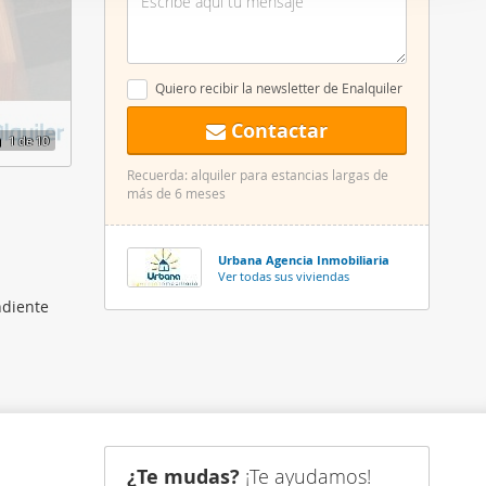
er funciones
 haga del
den
Quiero recibir la newsletter de Enalquiler
r del uso
Contactar
1
de 10
Recuerda: alquiler para estancias largas de
más de 6 meses
Urbana Agencia Inmobiliaria
Ver todas sus viviendas
ndiente
¿Te mudas?
¡Te ayudamos!