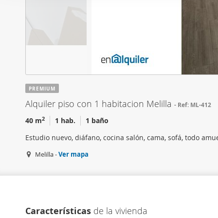
i
Las cookies de este sitio 
ó
de redes sociales y analiz
n
sitio web con nuestros par
d
combinarla con otra inform
e
que haya hecho de sus ser
c
o
n
PREMIUM
s
Alquiler piso con 1 habitacion Melilla
Ref: ML-412
e
n
2
40 m
1 hab.
1 baño
t
Estudio nuevo, diáfano, cocina salón, cama, sofá, todo amu
i
m
Melilla -
Ver mapa
i
e
n
t
Características
de la vivienda
o