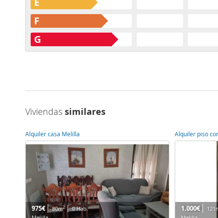
E
F
G
Viviendas
similares
Alquiler casa Melilla
Alquiler piso co
975€
1.000€
2
80m
0 Hab.
121
Melilla
Melilla