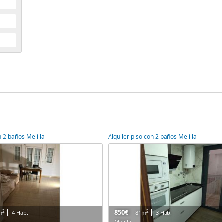
n 2 baños Melilla
Alquiler piso con 2 baños Melilla
850€
2
2
m
4 Hab.
81m
3 Hab.
Melilla