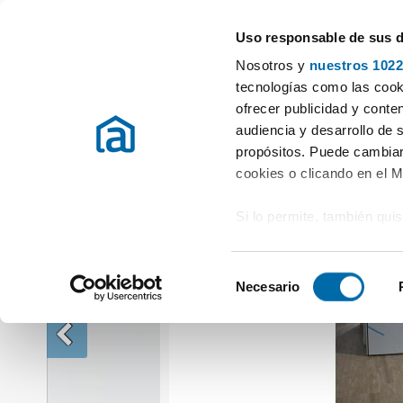
Uso responsable de sus 
Especialistas en pisos en alquiler
Nosotros y
nuestros 1022
Alquiler Pisos Melilla
Alquiler Pisos Melilla (capital)
Alquiler piso c
tecnologías como las cooki
ofrecer publicidad y conte
audiencia y desarrollo de 
propósitos. Puede cambiar
cookies o clicando en el 
Si lo permite, también qui
Recopilar información
metros
S
Identificar su disposi
Necesario
e
digitales)
l
Obtenga más información 
e
preferencias en la
sección
c
en la Declaración de cooki
c