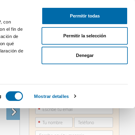
Publica gratis
Inicia sesión
Permitir todas
P, con
n el fin de
Permitir la selección
gación de
con qué
laración de
Denegar
 varios
851 90...
icas (huellas
g
Mostrar detalles
Ver teléfono
s
uier momento