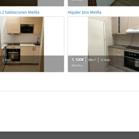
n 2 habitaciones Melilla
Alquiler piso Melilla
1.100€
2
2 Hab.
98m
4 Hab.
Melilla