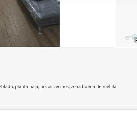
web se usan para personalizar el contenido y los anuncios, ofrec
ar el tráfico. Además, compartimos información sobre el uso que
tners de redes sociales, publicidad y análisis web, quienes pue
ación que les haya proporcionado o que hayan recopilado a parti
vicios.
eblado, planta baja, pocos vecinos, zona buena de melilla