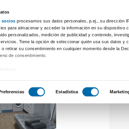
datos
 socios
procesamos sus datos personales, p.ej., su dirección I
on 1 habitacion Melilla
es para almacenar y acceder la información en su dispositivo co
nido personalizados, medición de publicidad y contenido, investi
servicios. Tiene la opción de seleccionar quién usa sus datos y 
 o retirar su consentimiento en cualquier momento desde la Dec
Menú de consentimiento.
siéramos:
 sobre su ubicación geográfica que puede tener una precisión de
tivo analizándolo activamente para buscar características específ
Preferencias
Estadística
Marketin
sobre cómo se procesan sus datos personales y establezca su
 de datos
. Puede cambiar o retirar su consentimiento en cualq
es.