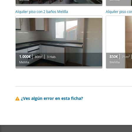
Alquiler piso con 2 baños Melilla
Alquiler piso co
1.000€
850€
2
2
80m
3 Hab.
71m
Melilla
Melilla
¿Ves algún error en esta ficha?