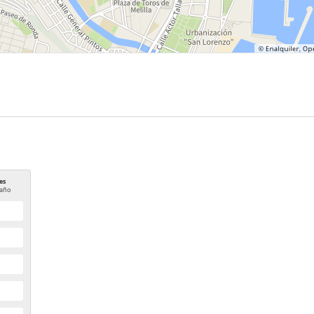
es
año