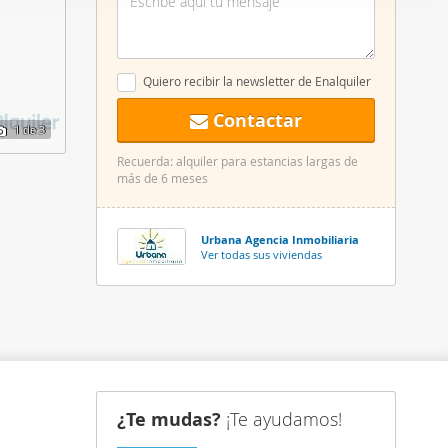
er funciones
 haga del
den
Quiero recibir la newsletter de Enalquiler
r del uso
Contactar
1
de 3
Recuerda: alquiler para estancias largas de
más de 6 meses
Urbana Agencia Inmobiliaria
Ver todas sus viviendas
¿Te mudas?
¡Te ayudamos!