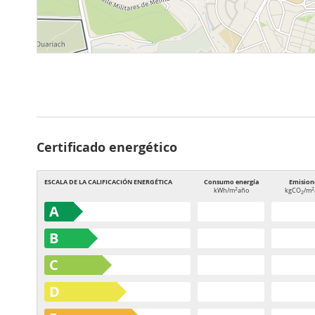
Certificado energético
ESCALA DE LA CALIFICACIÓN ENERGÉTICA
Consumo energía
Emision
2
2
kWh/m
año
kgCO
/m
2
A
B
C
D