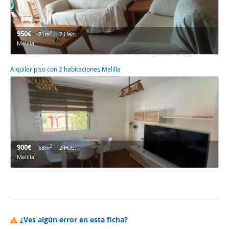
950€
2
71m
2 Hab.
Melilla
Alquiler piso con 2 habitaciones Melilla
900€
2
68m
2 Hab.
Melilla
¿Ves algún error en esta ficha?