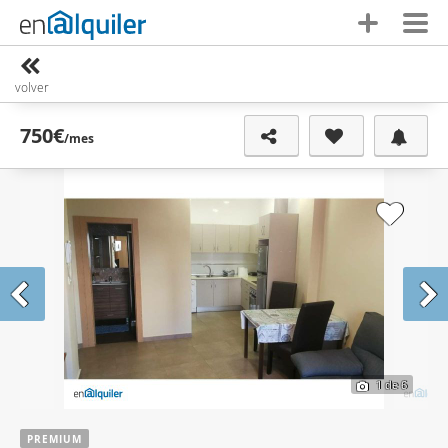
volver
750€
/mes
1
de 6
PREMIUM