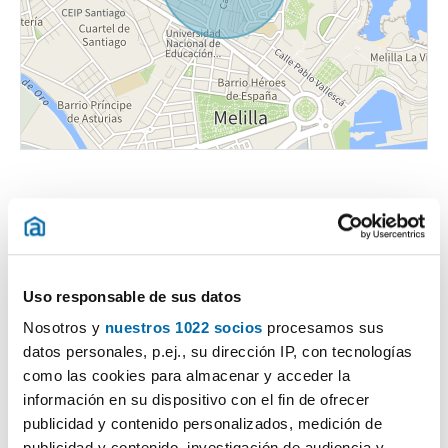
Uso responsable de sus datos
Certificado energético
Nosotros y
nuestros 1022 socios
procesamos sus
datos personales, p.ej., su dirección IP, con tecnologías
ESCALA DE LA CALIFICACIÓN ENERGÉTICA
Consumo energía
Emisiones
2
2
kWh/m
año
kgCO
/m
año
2
como las cookies para almacenar y acceder la
A
información en su dispositivo con el fin de ofrecer
publicidad y contenido personalizados, medición de
B
publicidad y contenido, investigación de audiencia y