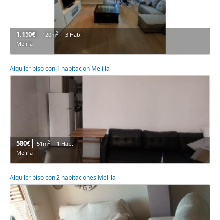
1.150€
2
120m
3 Hab.
Melilla
Alquiler piso con 1 habitacion Melilla
580€
2
51m
1 Hab.
Melilla
Alquiler piso con 2 habitaciones Melilla