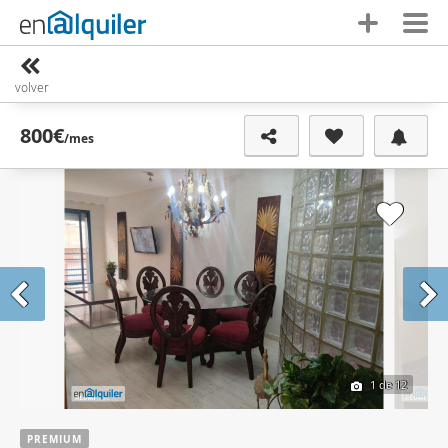
volver
800€
/mes
1
de 12
PREMIUM