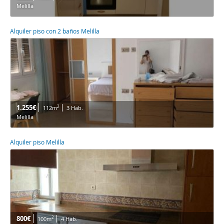
Melilla
Alquiler piso con 2 baños Melilla
1.255€
2
112m
3 Hab.
Melilla
Alquiler piso Melilla
800€
2
100m
4 Hab.