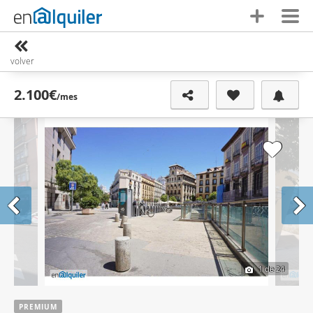
volver
2.100€
/mes
1
de 24
PREMIUM