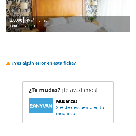
2.000€
2
40m
0 Hab.
Centro - Madrid
¿Ves algún error en esta ficha?
¿Te mudas?
¡Te ayudamos!
Mudanzas
:
25€ de descuento en tu
mudanza