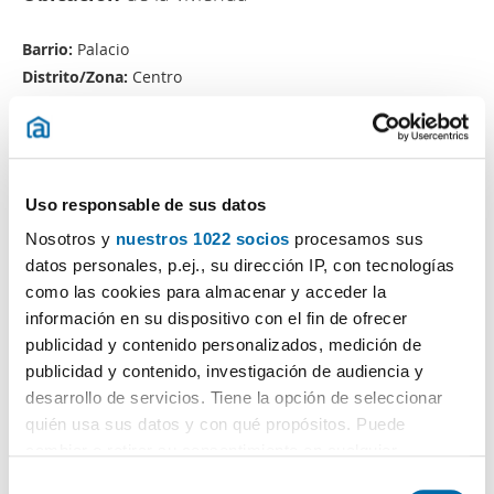
Barrio:
Palacio
Distrito/Zona:
Centro
Población:
Madrid
Provincia:
Madrid
El anunciante ha elegido mostrar solo la zona o barrio
Uso responsable de sus datos
Nosotros y
nuestros 1022 socios
procesamos sus
datos personales, p.ej., su dirección IP, con tecnologías
como las cookies para almacenar y acceder la
información en su dispositivo con el fin de ofrecer
publicidad y contenido personalizados, medición de
publicidad y contenido, investigación de audiencia y
desarrollo de servicios. Tiene la opción de seleccionar
quién usa sus datos y con qué propósitos. Puede
cambiar o retirar su consentimiento en cualquier
momento desde la Declaración de cookies o clicando en
S