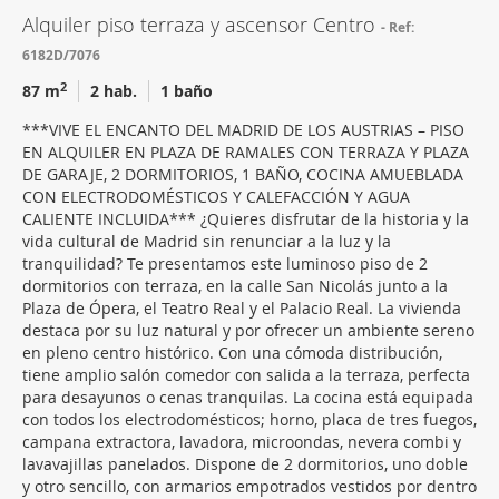
Alquiler piso terraza y ascensor Centro
Ref:
6182D/7076
2
87 m
2 hab.
1 baño
***VIVE EL ENCANTO DEL MADRID DE LOS AUSTRIAS – PISO
EN ALQUILER EN PLAZA DE RAMALES CON TERRAZA Y PLAZA
DE GARAJE, 2 DORMITORIOS, 1 BAÑO, COCINA AMUEBLADA
CON ELECTRODOMÉSTICOS Y CALEFACCIÓN Y AGUA
CALIENTE INCLUIDA*** ¿Quieres disfrutar de la historia y la
vida cultural de Madrid sin renunciar a la luz y la
tranquilidad? Te presentamos este luminoso piso de 2
dormitorios con terraza, en la calle San Nicolás junto a la
Plaza de Ópera, el Teatro Real y el Palacio Real. La vivienda
destaca por su luz natural y por ofrecer un ambiente sereno
en pleno centro histórico. Con una cómoda distribución,
tiene amplio salón comedor con salida a la terraza, perfecta
para desayunos o cenas tranquilas. La cocina está equipada
con todos los electrodomésticos; horno, placa de tres fuegos,
campana extractora, lavadora, microondas, nevera combi y
lavavajillas panelados. Dispone de 2 dormitorios, uno doble
y otro sencillo, con armarios empotrados vestidos por dentro