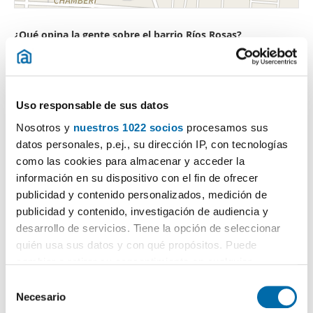
¿Qué opina la gente sobre el barrio Ríos Rosas?
Puntuación general
Uso responsable de sus datos
Transporte públicos
Nosotros y
nuestros 1022 socios
procesamos sus
Seguridad
datos personales, p.ej., su dirección IP, con tecnologías
como las cookies para almacenar y acceder la
información en su dispositivo con el fin de ofrecer
Limpieza
publicidad y contenido personalizados, medición de
publicidad y contenido, investigación de audiencia y
¿Quieres más información de este barrio?
Entra en La Comunidad
desarrollo de servicios. Tiene la opción de seleccionar
quién usa sus datos y con qué propósitos. Puede
cambiar o retirar su consentimiento en cualquier
momento desde la Declaración de cookies o clicando en
S
el Menú de consentimiento.
Necesario
e