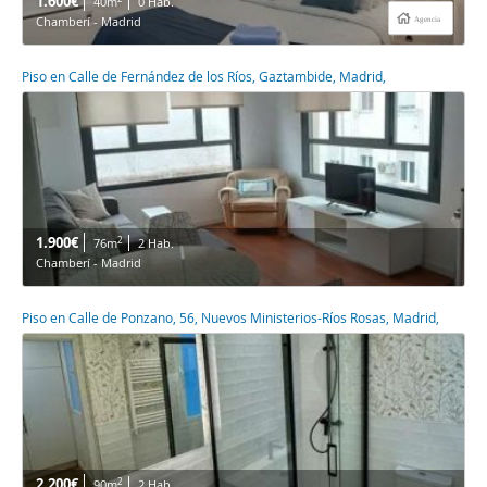
1.600€
40m
0 Hab.
Chamberí - Madrid
Agencia
Piso en Calle de Fernández de los Ríos, Gaztambide, Madrid,
1.900€
2
76m
2 Hab.
Chamberí - Madrid
Piso en Calle de Ponzano, 56, Nuevos Ministerios-Ríos Rosas, Madrid,
2.200€
2
90m
2 Hab.