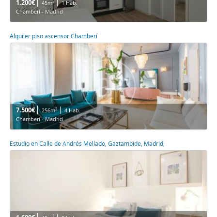
1.200€
2
45m
1 Hab.
Chamberí - Madrid
Alquiler piso ascensor Chamberí
7.500€
2
256m
4 Hab.
Chamberí - Madrid
Estudio en Calle de Andrés Mellado, Gaztambide, Madrid,
2