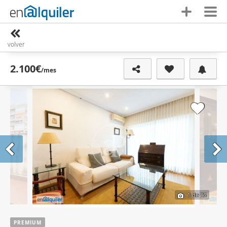
volver
2.100€
/mes
1
de 36
PREMIUM