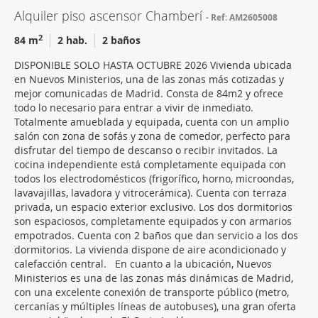
Alquiler piso ascensor Chamberí
Ref: AM2605008
2
84 m
2 hab.
2 baños
DISPONIBLE SOLO HASTA OCTUBRE 2026 Vivienda ubicada
en Nuevos Ministerios, una de las zonas más cotizadas y
mejor comunicadas de Madrid. Consta de 84m2 y ofrece
todo lo necesario para entrar a vivir de inmediato.
Totalmente amueblada y equipada, cuenta con un amplio
salón con zona de sofás y zona de comedor, perfecto para
disfrutar del tiempo de descanso o recibir invitados. La
cocina independiente está completamente equipada con
todos los electrodomésticos (frigorífico, horno, microondas,
lavavajillas, lavadora y vitrocerámica). Cuenta con terraza
privada, un espacio exterior exclusivo. Los dos dormitorios
son espaciosos, completamente equipados y con armarios
empotrados. Cuenta con 2 baños que dan servicio a los dos
dormitorios. La vivienda dispone de aire acondicionado y
calefacción central. En cuanto a la ubicación, Nuevos
Ministerios es una de las zonas más dinámicas de Madrid,
con una excelente conexión de transporte público (metro,
cercanías y múltiples líneas de autobuses), una gran oferta