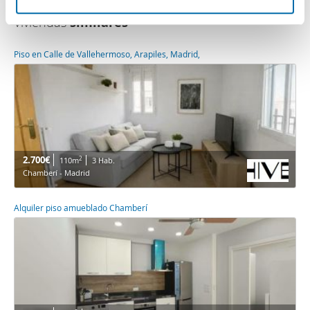
e
que les haya proporcionado o que hayan recopilado a
Viviendas
similares
n
partir del uso que haya hecho de sus servicios.
t
Piso en Calle de Vallehermoso, Arapiles, Madrid,
o
2.700€
2
110m
3 Hab.
Chamberí - Madrid
Alquiler piso amueblado Chamberí