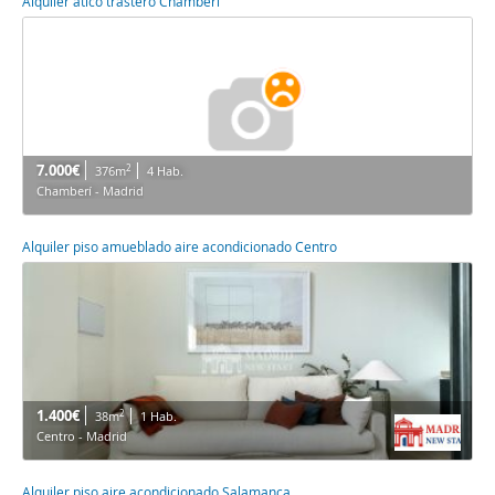
Alquiler ático trastero Chamberí
7.000€
2
376m
4 Hab.
Chamberí - Madrid
Alquiler piso amueblado aire acondicionado Centro
1.400€
2
38m
1 Hab.
Centro - Madrid
Alquiler piso aire acondicionado Salamanca