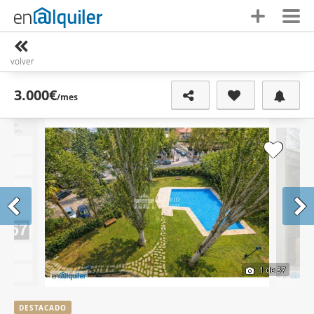
volver
3.000€
/mes
1
de 37
DESTACADO