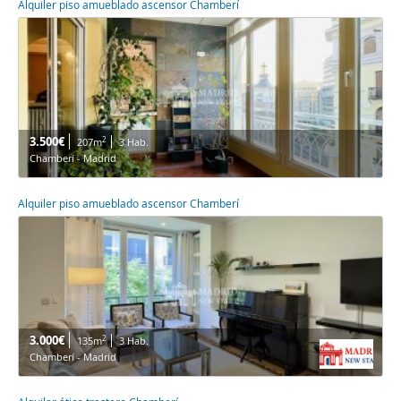
Alquiler piso amueblado ascensor Chamberí
3.500€
2
207m
3 Hab.
Chamberí - Madrid
Alquiler piso amueblado ascensor Chamberí
3.000€
2
135m
3 Hab.
Chamberí - Madrid