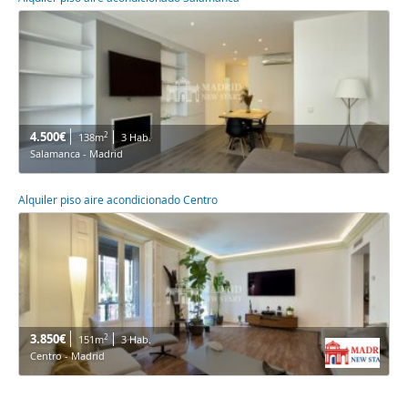
4.500€
2
138m
3 Hab.
Salamanca - Madrid
Alquiler piso aire acondicionado Centro
3.850€
2
151m
3 Hab.
Centro - Madrid