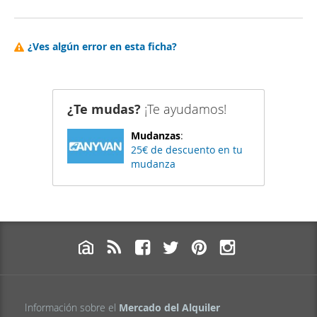
¿Ves algún error en esta ficha?
¿Te mudas?
¡Te ayudamos!
Mudanzas
:
25€ de descuento en tu
mudanza
Información sobre el
Mercado del Alquiler