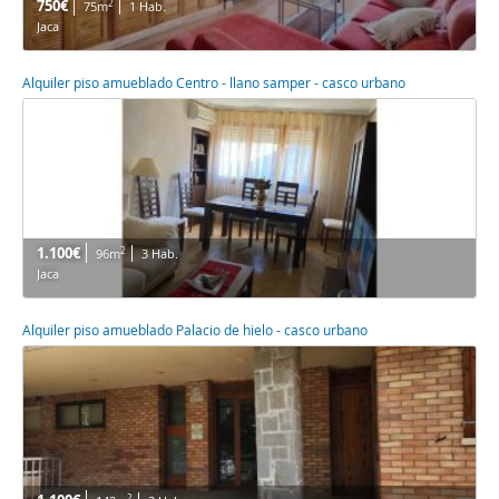
750€
2
75m
1 Hab.
Jaca
Alquiler piso amueblado Centro - llano samper - casco urbano
1.100€
2
96m
3 Hab.
Jaca
Alquiler piso amueblado Palacio de hielo - casco urbano
2