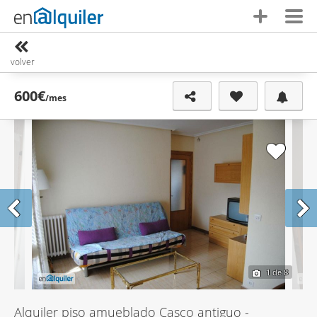
volver
600€
/mes
1
de 8
Alquiler piso amueblado Casco antiguo -