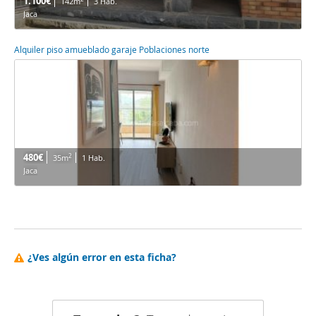
1.100€
142m
3 Hab.
Jaca
Alquiler piso amueblado garaje Poblaciones norte
480€
2
35m
1 Hab.
Jaca
¿Ves algún error en esta ficha?