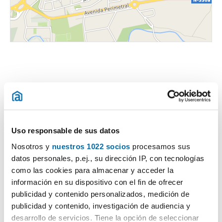
Certificado energético
Uso responsable de sus datos
ESCALA DE LA CALIFICACIÓN ENERGÉTICA
Consumo energía
Emisiones
Nosotros y
nuestros 1022 socios
procesamos sus
2
2
kWh/m
año
kgCO
/m
año
2
datos personales, p.ej., su dirección IP, con tecnologías
A
como las cookies para almacenar y acceder la
B
información en su dispositivo con el fin de ofrecer
publicidad y contenido personalizados, medición de
C
publicidad y contenido, investigación de audiencia y
D
desarrollo de servicios. Tiene la opción de seleccionar