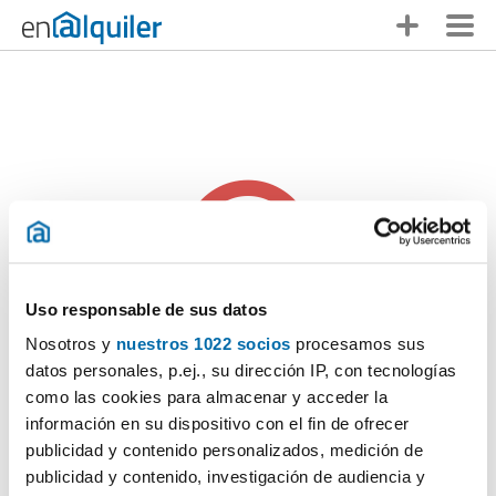
Uso responsable de sus datos
Nosotros y
nuestros 1022 socios
procesamos sus
Alguien se te ha adelantado
datos personales, p.ej., su dirección IP, con tecnologías
como las cookies para almacenar y acceder la
Lo sentimos pero
este anuncio ya no está disponible
. ¡No te
información en su dispositivo con el fin de ofrecer
desanimes, en Enalquiler tienes muchas otras opciones!
publicidad y contenido personalizados, medición de
publicidad y contenido, investigación de audiencia y