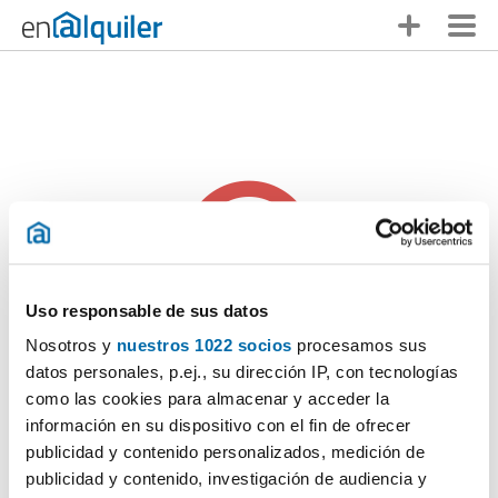
Uso responsable de sus datos
Nosotros y
nuestros 1022 socios
procesamos sus
Alguien se te ha adelantado
datos personales, p.ej., su dirección IP, con tecnologías
como las cookies para almacenar y acceder la
Lo sentimos pero
este anuncio ya no está disponible
. ¡No te
información en su dispositivo con el fin de ofrecer
desanimes, en Enalquiler tienes muchas otras opciones!
publicidad y contenido personalizados, medición de
publicidad y contenido, investigación de audiencia y