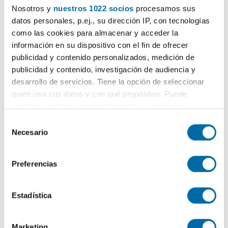
Nosotros y
nuestros 1022 socios
procesamos sus
datos personales, p.ej., su dirección IP, con tecnologías
como las cookies para almacenar y acceder la
información en su dispositivo con el fin de ofrecer
publicidad y contenido personalizados, medición de
Certificado energético
publicidad y contenido, investigación de audiencia y
desarrollo de servicios. Tiene la opción de seleccionar
ESCALA DE LA CALIFICACIÓN ENERGÉTICA
Consumo energía
Emisiones
quién usa sus datos y con qué propósitos. Puede
2
2
kWh/m
año
kgCO
/m
año
2
cambiar o retirar su consentimiento en cualquier
A
momento desde la Declaración de cookies o clicando en
S
B
el Menú de consentimiento.
Necesario
e
l
C
Si lo permite, también quisiéramos:
e
Preferencias
D
Recopilar información sobre su ubicación geográfica
c
que puede tener una precisión de varios metros
c
E
Identificar su dispositivo analizándolo activamente
i
Estadística
para buscar características específicas (huellas
F
ó
digitales)
n
Marketing