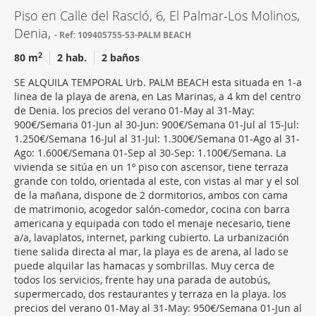
Piso en Calle del Rascló, 6, El Palmar-Los Molinos,
Denia,
Ref: 109405755-53-PALM BEACH
2
80 m
2 hab.
2 baños
SE ALQUILA TEMPORAL Urb. PALM BEACH esta situada en 1-a
linea de la playa de arena, en Las Marinas, a 4 km del centro
de Denia. los precios del verano 01-May al 31-May:
900€/Semana 01-Jun al 30-Jun: 900€/Semana 01-Jul al 15-Jul:
1.250€/Semana 16-Jul al 31-Jul: 1.300€/Semana 01-Ago al 31-
Ago: 1.600€/Semana 01-Sep al 30-Sep: 1.100€/Semana. La
vivienda se sitúa en un 1º piso con ascensor, tiene terraza
grande con toldo, orientada al este, con vistas al mar y el sol
de la mañana, dispone de 2 dormitorios, ambos con cama
de matrimonio, acogedor salón-comedor, cocina con barra
americana y equipada con todo el menaje necesario, tiene
a/a, lavaplatos, internet, parking cubierto. La urbanización
tiene salida directa al mar, la playa es de arena, al lado se
puede alquilar las hamacas y sombrillas. Muy cerca de
todos los servicios, frente hay una parada de autobús,
supermercado, dos restaurantes y terraza en la playa. los
precios del verano 01-May al 31-May: 950€/Semana 01-Jun al