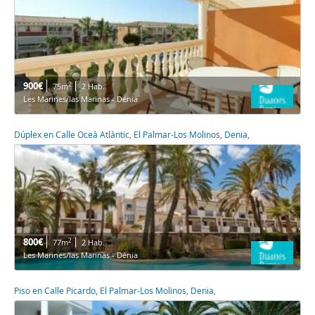
900€
2
75m
2 Hab.
Les Marines/las Marinas - Dénia
Dúplex en Calle Oceà Atlàntic, El Palmar-Los Molinos, Denia,
800€
2
77m
2 Hab.
Les Marines/las Marinas - Dénia
Piso en Calle Picardo, El Palmar-Los Molinos, Denia,