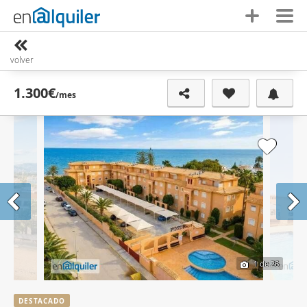
volver
1.300€
/mes
1
de 26
DESTACADO