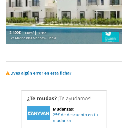
2.400€
2
140m
3 Hab.
Les Marines/las Marinas - Dénia
¿Ves algún error en esta ficha?
¿Te mudas?
¡Te ayudamos!
Mudanzas
:
25€ de descuento en tu
mudanza