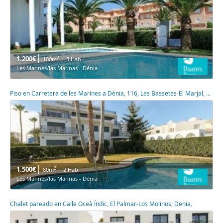
1.200€
2
100m
3 Hab.
Les Marines/las Marinas - Dénia
Piso en Carretera de les Marines a Dénia, 116, Les Bassetes-El Marjal, Denia,
1.500€
2
80m
2 Hab.
Les Marines/las Marinas - Dénia
Chalet pareado en Calle Oceà Índic, El Palmar-Los Molinos, Denia,