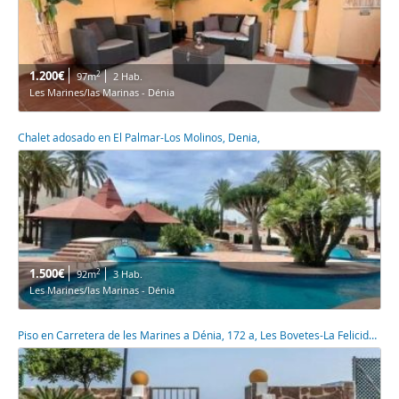
1.200€
2
97m
2 Hab.
Les Marines/las Marinas - Dénia
Chalet adosado en El Palmar-Los Molinos, Denia,
1.500€
2
92m
3 Hab.
Les Marines/las Marinas - Dénia
Piso en Carretera de les Marines a Dénia, 172 a, Les Bovetes-La Felicidad, Denia,