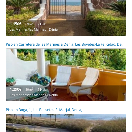
1.150€
2
69m
2 Hab.
Les Marines/las Marinas - Dénia
Piso en Carretera de les Marines a Dénia, Les Bovetes-La Felicidad, Denia,
1.290€
2
89m
2 Hab.
Les Marines/las Marinas - Dénia
Piso en Boga, 1, Les Bassetes-El Marjal, Denia,