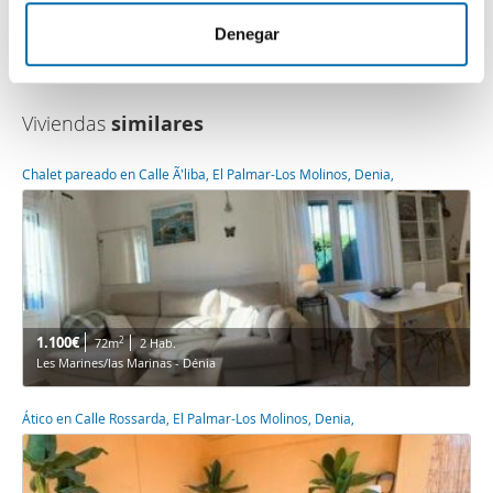
m
nuestros partners de redes sociales, publicidad y análisis
i
web, quienes pueden combinarla con otra información
Denegar
e
que les haya proporcionado o que hayan recopilado a
n
partir del uso que haya hecho de sus servicios.
t
Viviendas
similares
o
Chalet pareado en Calle Ã'liba, El Palmar-Los Molinos, Denia,
1.100€
2
72m
2 Hab.
Les Marines/las Marinas - Dénia
Ático en Calle Rossarda, El Palmar-Los Molinos, Denia,