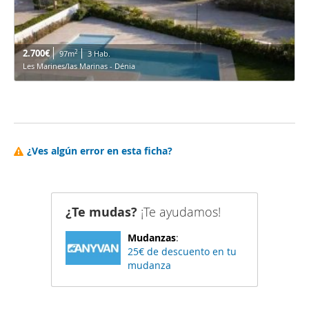
2.700€
2
97m
3 Hab.
Les Marines/las Marinas - Dénia
¿Ves algún error en esta ficha?
¿Te mudas?
¡Te ayudamos!
Mudanzas
:
25€ de descuento en tu
mudanza