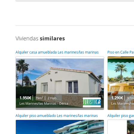
Viviendas
similares
Alquiler casa amueblada Les marines/las marinas
1.950€
1.290€
2
79m
2 Hab.
97m
Les Marines/las Marinas - Dénia
Les Marines/la
Alquiler piso amueblado Les marines/las marinas
Alquiler piso g