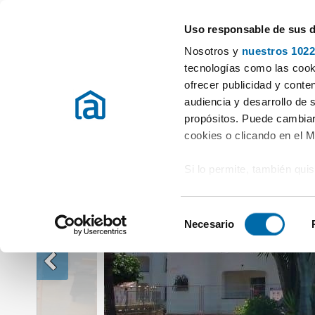
Uso responsable de sus 
Especialistas en pisos en alquiler
Nosotros y
nuestros 1022
Alquiler Pisos Alicante / Alacant
Alquiler Pisos Dénia
Alquiler pis
tecnologías como las cooki
ofrecer publicidad y conte
audiencia y desarrollo de 
propósitos. Puede cambiar
cookies o clicando en el 
Si lo permite, también qui
Recopilar información
metros
S
Identificar su disposi
Necesario
e
digitales)
l
Obtenga más información 
e
preferencias en la
sección
c
en la Declaración de cooki
c