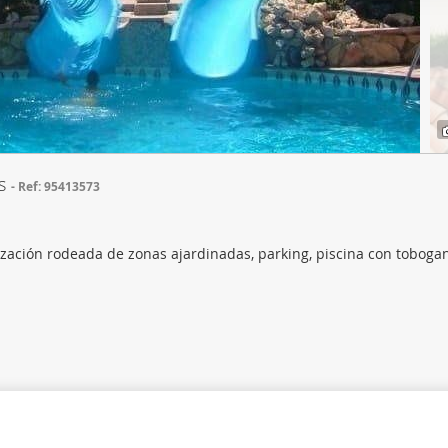
web se usan para personalizar el contenido y los anuncios, ofrec
ar el tráfico. Además, compartimos información sobre el uso que
tners de redes sociales, publicidad y análisis web, quienes pue
ación que les haya proporcionado o que hayan recopilado a parti
vicios.
as
Ref: 95413573
ación rodeada de zonas ajardinadas, parking, piscina con toboga