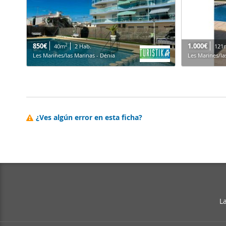
850€
1.000€
2
40m
2 Hab.
121
Les Marines/las Marinas - Dénia
Les Marines/la
¿Ves algún error en esta ficha?
L