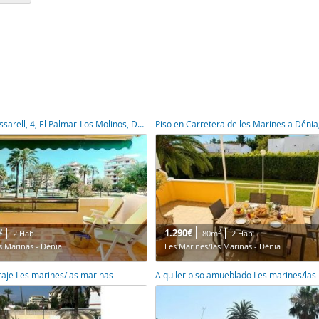
Piso en Calle Passarell, 4, El Palmar-Los Molinos, Denia,
1.290€
2
2
2 Hab.
80m
2 Hab.
s Marinas - Dénia
Les Marines/las Marinas - Dénia
araje Les marines/las marinas
Alquiler piso amueblado Les marines/las