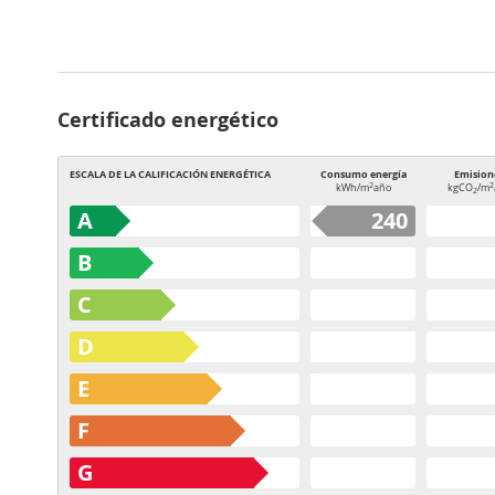
Certificado energético
ESCALA DE LA CALIFICACIÓN ENERGÉTICA
Consumo energía
Emision
2
2
kWh/m
año
kgCO
/m
2
A
240
B
C
D
E
F
G