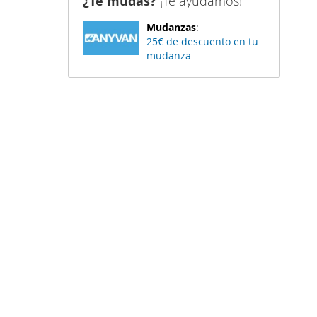
¿Te mudas?
¡Te ayudamos!
Mudanzas
:
25€ de descuento en tu
mudanza