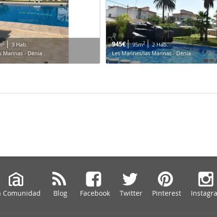
945€
2
2
m
3 Hab.
95m
2 Hab.
s Marinas - Dénia
Les Marines/las Marinas - Dénia
a Comunidad
Blog
Facebook
Twitter
Pinterest
Instagr