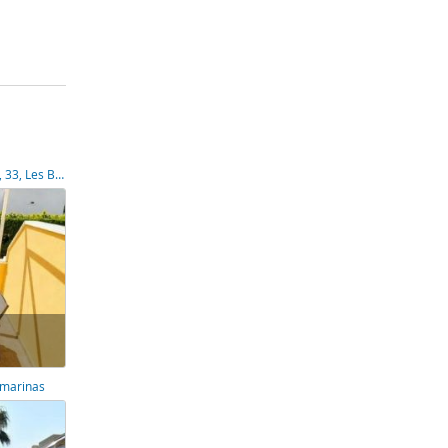
Piso en Carretera de les Marines a Dénia, 33, Les Bassetes-El Marjal, Denia,
 marinas