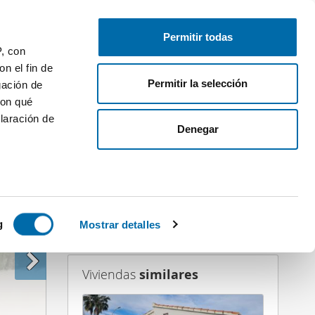
Publica gratis
Inicia sesión
Permitir todas
P, con
n el fin de
Permitir la selección
gación de
con qué
laración de
Denegar
 varios
Contactar
icas (huellas
g
Mostrar detalles
s
Viviendas
similares
uier momento