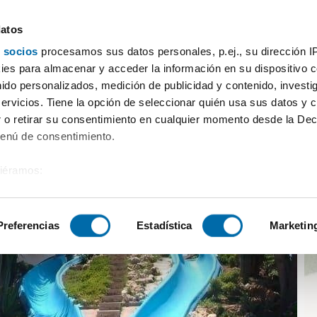
datos
 socios
procesamos sus datos personales, p.ej., su dirección I
o amueblado Les marines/las marinas
es para almacenar y acceder la información en su dispositivo co
nido personalizados, medición de publicidad y contenido, investi
servicios. Tiene la opción de seleccionar quién usa sus datos y 
 o retirar su consentimiento en cualquier momento desde la Dec
Menú de consentimiento.
siéramos:
 sobre su ubicación geográfica que puede tener una precisión de
tivo analizándolo activamente para buscar características específ
Preferencias
Estadística
Marketin
sobre cómo se procesan sus datos personales y establezca su
 de datos
. Puede cambiar o retirar su consentimiento en cualq
es.