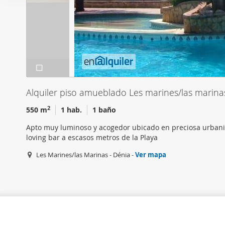
i
Las cookies de este sitio 
ó
de redes sociales y analiz
n
sitio web con nuestros par
d
combinarla con otra inform
e
que haya hecho de sus ser
c
o
n
Alquiler piso amueblado Les marines/las marin
s
2
550 m
1 hab.
1 baño
e
n
Apto muy luminoso y acogedor ubicado en preciosa urbaniz
t
loving bar a escasos metros de la Playa
i
Les Marines/las Marinas - Dénia -
Ver mapa
m
i
e
n
t
o