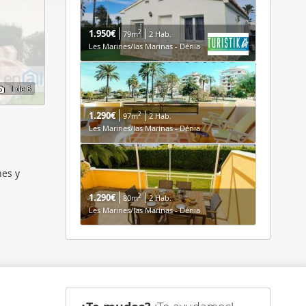
er funciones
 haga del
1.950€
2
79m
2 Hab.
den
Les Marines/las Marinas - Dénia
r del uso
1
de 6
1.290€
2
97m
2 Hab.
Les Marines/las Marinas - Dénia
nes y
1.290€
2
80m
2 Hab.
Les Marines/las Marinas - Dénia