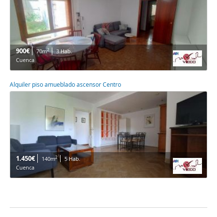
900€
2
70m
3 Hab.
Cuenca
Alquiler piso amueblado ascensor Centro
1.450€
2
140m
5 Hab.
Cuenca