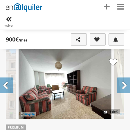
volver
900€
/mes
1
de 8
PREMIUM