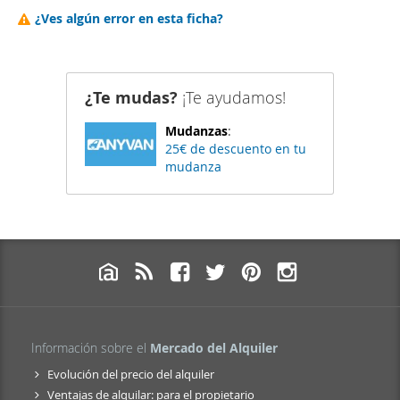
¿Ves algún error en esta ficha?
¿Te mudas?
¡Te ayudamos!
Mudanzas
:
25€ de descuento en tu
mudanza
Información sobre el
Mercado del Alquiler
Evolución del precio del alquiler
Ventajas de alquilar: para el propietario