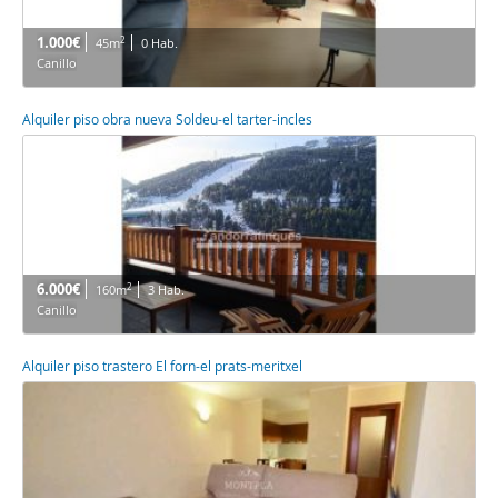
1.000€
2
45m
0 Hab.
Canillo
Alquiler piso obra nueva Soldeu-el tarter-incles
6.000€
2
160m
3 Hab.
Canillo
Alquiler piso trastero El forn-el prats-meritxel