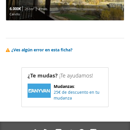
6.000€
2
251m
4 Hab.
Canillo
¿Ves algún error en esta ficha?
¿Te mudas?
¡Te ayudamos!
Mudanzas
:
25€ de descuento en tu
mudanza