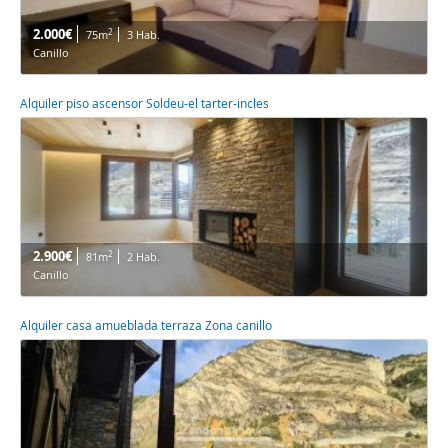
2.000€
2
75m
3 Hab.
Canillo
Alquiler piso ascensor Soldeu-el tarter-incles
2.900€
2
81m
2 Hab.
Canillo
Alquiler casa amueblada terraza Zona canillo