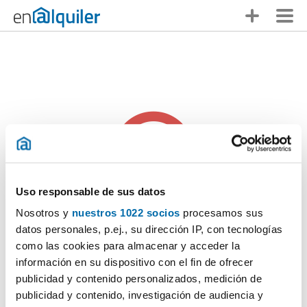
Uso responsable de sus datos
Nosotros y
nuestros 1022 socios
procesamos sus
Alguien se te ha adelantado
datos personales, p.ej., su dirección IP, con tecnologías
como las cookies para almacenar y acceder la
Lo sentimos pero
este anuncio ya no está disponible
. ¡No te
información en su dispositivo con el fin de ofrecer
desanimes, en Enalquiler tienes muchas otras opciones!
publicidad y contenido personalizados, medición de
publicidad y contenido, investigación de audiencia y